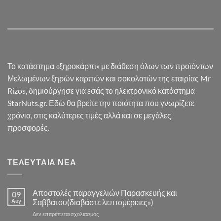
Το κατάστημα «ξηροκάρπι» με διάθεση όλων των προϊόντων
Μελωμένων ξηρών καρπών και σοκολατών της εταιρίας Mr
Rizos, δημιούργησε για εσάς το ηλεκτρονικό κατάστημα
StarNuts.gr. Εδώ θα βρείτε την ποιότητα που γνωρίζετε
χρόνια, στις καλύτερες τιμές αλλά και σε μεγάλες
προσφορές.
ΤΕΛΕΥΤΑΊΑ ΝΈΑ
Αποστολές παραγγελιών Παρασκευής και
09
Αυγ
Σαββάτου(διαβάστε λεπτομέρειες»)
στο
Δεν επιτρέπεται σχολιασμός