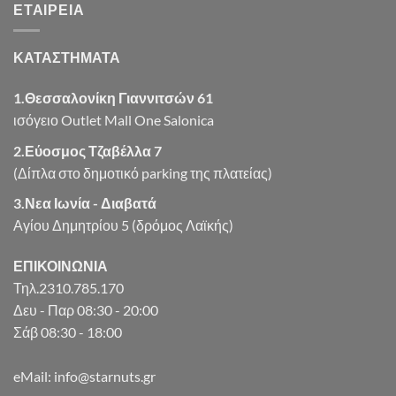
ΕΤΑΙΡΕΊΑ
€6.50.
ΚΑΤΑΣΤΗΜΑΤΑ
1.Θεσσαλονίκη Γιαννιτσών 61
ισόγειο Outlet Mall One Salonica
2.Εύοσμος Τζαβέλλα 7
(Δίπλα στο δημοτικό parking της πλατείας)
3.Νεα Ιωνία - Διαβατά
Αγίου Δημητρίου 5 (δρόμος Λαϊκής)
ΕΠΙΚΟΙΝΩΝΙΑ
Τηλ.2310.785.170
Δευ - Παρ 08:30 - 20:00
Σάβ 08:30 - 18:00
eMail: info@starnuts.gr