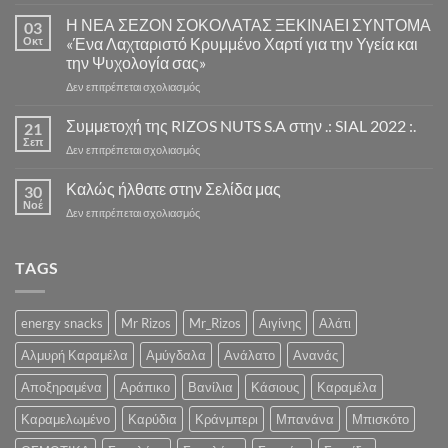
Αποστολές
παραγγελιών
Η ΝΕΑ ΣΕΖΟΝ ΣΟΚΟΛΑΤΑΣ ΞΕΚΙΝΑΕΙ ΣΥΝΤΟΜΑ
03
Παρασκευής
Οκτ
«Ένα Λαχταριστό Κρυμμένο Χαρτί για την Υγεία και
και
την Ψυχολογία σας»
Σαββάτου(διαβάστε
στο
Δεν επιτρέπεται σχολιασμός
λεπτομέρειες»)
Η
ΝΕΑ
Συμμετοχή της RIZOS NUTS S.A στην .: SIAL 2022 :.
21
ΣΕΖΟΝ
Σεπ
στο
Δεν επιτρέπεται σχολιασμός
ΣΟΚΟΛΑΤΑΣ
Συμμετοχή
ΞΕΚΙΝΑΕΙ
της
Καλώς ήλθατε στην Σελίδα μας
ΣΥΝΤΟΜΑ
30
RIZOS
Νοέ
«Ένα
στο
Δεν επιτρέπεται σχολιασμός
NUTS
Λαχταριστό
Καλώς
S.A
Κρυμμένο
ήλθατε
στην
Χαρτί
στην
TAGS
.:
για
Σελίδα
SIAL
την
μας
2022
Υγεία
:.
energy snacks
Mr Rizos
Mr_Rizos
Αιγίνης
Αλάτι
και
την
Αλμυρή Καραμέλα
Αμύγδαλα
Ανάλατο
Ανανάς
Ψυχολογία
σας»
Αποξηραμένα
Αράπικο
Βανίλια
Κάσιους
Καραμέλα
Καραμελωμένο
Καρύδια
Κράνμπερι
Μπανάνα
Μπισκότο