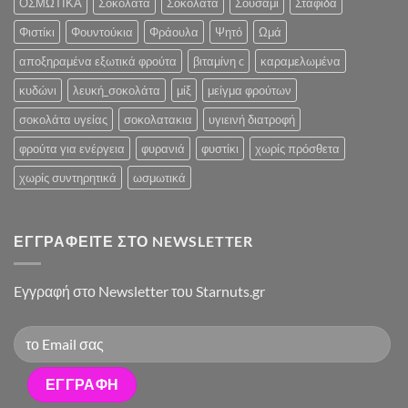
ΟΣΜΩΤΙΚΑ
Σοκολάτα
Σοκολάτα
Σουσάμι
Σταφίδα
Φιστίκι
Φουντούκια
Φράουλα
Ψητό
Ωμά
αποξηραμένα εξωτικά φρούτα
βιταμίνη c
καραμελωμένα
κυδώνι
λευκή_σοκολάτα
μίξ
μείγμα φρούτων
σοκολάτα υγείας
σοκολατακια
υγιεινή διατροφή
φρούτα για ενέργεια
φυρανιά
φυστίκι
χωρίς πρόσθετα
χωρίς συντηρητικά
ωσμωτικά
ΕΓΓΡΑΦΕΊΤΕ ΣΤΟ NEWSLETTER
Eγγραφή στο Newsletter του Starnuts.gr