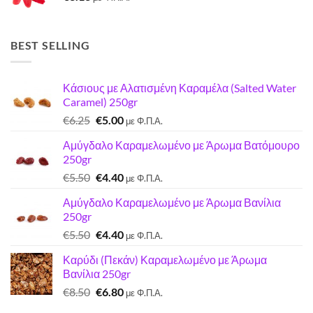
€7.00.
BEST SELLING
Κάσιους με Αλατισμένη Καραμέλα (Salted Water
Caramel) 250gr
Original
Η
€
6.25
€
5.00
με Φ.Π.Α.
price
τρέχουσα
Αμύγδαλο Καραμελωμένο με Άρωμα Βατόμουρο
was:
τιμή
250gr
€6.25.
είναι:
Original
Η
€
5.50
€
4.40
€5.00.
με Φ.Π.Α.
price
τρέχουσα
Αμύγδαλο Καραμελωμένο με Άρωμα Βανίλια
was:
τιμή
250gr
€5.50.
είναι:
Original
Η
€
5.50
€
4.40
€4.40.
με Φ.Π.Α.
price
τρέχουσα
Καρύδι (Πεκάν) Καραμελωμένο με Άρωμα
was:
τιμή
Βανίλια 250gr
€5.50.
είναι:
Original
Η
€
8.50
€
6.80
€4.40.
με Φ.Π.Α.
price
τρέχουσα