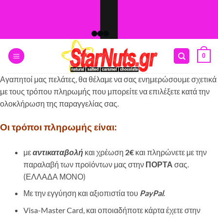
Skip
to
content
0
Αγαπητοί μας πελάτες, θα θέλαμε να σας ενημερώσουμε σχετικά
με τους τρόπου πληρωμής που μπορείτε να επιλέξετε κατά την
ολοκλήρωση της παραγγελίας σας.
Οι τρόποι πληρωμής είναι:
με
αντικαταβολή
και χρέωση
2€
και πληρώνετε με την
παραλαβή των προϊόντων μας στην
ΠΟΡΤΑ
σας.
(ΕΛΛΑΔΑ ΜΟΝΟ)
Με την εγγύηση και αξιοπιστία του
PayPal
.
Visa-Master Card, και οποιαδήποτε κάρτα έχετε στην