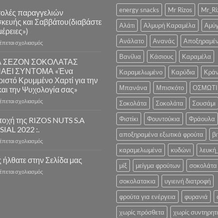
energy snacks
Mr Rizos
Mr_Ri
ολές παραγγελιών
κευής και Σαββάτου(διαβάστε
Αλάτι
Αλμυρή Καραμέλα
Αμύ
έρειες»)
Ανάλατο
Ανανάς
Αποξηραμέ
στο
ρέπεται σχολιασμός
Αποστολές
Βανίλια
Κάσιους
Καραμέλα
παραγγελιών
Α ΣΕΖΟΝ ΣΟΚΟΛΑΤΑΣ
Παρασκευής
ΝΑΕΙ ΣΥΝΤΟΜΑ «Ένα
Καραμελωμένο
Καρύδια
Κράν
και
ιστό Κρυμμένο Χαρτί για την
Σαββάτου(διαβάστε
Μπανάνα
Μπισκότο
ΟΣΜΩΤΙ
και την Ψυχολογία σας»
λεπτομέρειες»)
στο
ρέπεται σχολιασμός
Σοκολάτα
Σοκολάτα
Σουσάμι
Η
ΝΕΑ
Φιστίκι
Φουντούκια
Φράουλα
τοχή της RIZOS NUTS S.A
ΣΕΖΟΝ
 SIAL 2022 :.
ΣΟΚΟΛΑΤΑΣ
αποξηραμένα εξωτικά φρούτα
βι
στο
ρέπεται σχολιασμός
ΞΕΚΙΝΑΕΙ
Συμμετοχή
καραμελωμένα
κυδώνι
λευκή
ΣΥΝΤΟΜΑ
της
 ήλθατε στην Σελίδα μας
«Ένα
μίξ
μείγμα φρούτων
σοκολάτα 
RIZOS
Λαχταριστό
στο
ρέπεται σχολιασμός
NUTS
Κρυμμένο
Καλώς
σοκολατακια
υγιεινή διατροφή
S.A
Χαρτί
ήλθατε
στην
για
στην
φρούτα για ενέργεια
φυρανιά
.:
την
Σελίδα
SIAL
Υγεία
χωρίς πρόσθετα
χωρίς συντηρητ
μας
2022
και