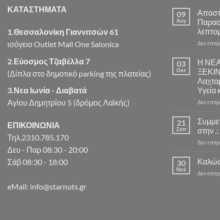
ΚΑΤΑΣΤΗΜΑΤΑ
Αποστ
09
Αυγ
Παρασ
λεπτομ
1.Θεσσαλονίκη Γιαννιτσών 61
ισόγειο Outlet Mall One Salonica
Δεν επιτ
2.Εύοσμος Τζαβέλλα 7
Η ΝΕ
03
Οκτ
ΞΕΚΙ
(Δίπλα στο δημοτικό parking της πλατείας)
Λαχταρ
3.Νεα Ιωνία - Διαβατά
Υγεία 
Αγίου Δημητρίου 5 (δρόμος Λαϊκής)
Δεν επιτ
Συμμε
21
ΕΠΙΚΟΙΝΩΝΙΑ
Σεπ
στην .:
Τηλ.2310.785.170
Δεν επιτ
Δευ - Παρ 08:30 - 20:00
Καλώς
Σάβ 08:30 - 18:00
30
Νοέ
Δεν επιτ
eMail: info@starnuts.gr