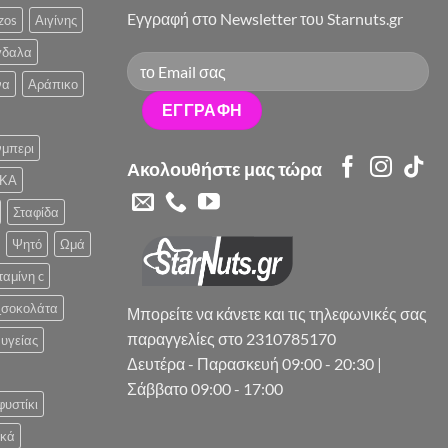
Eγγραφή στο Newsletter του Starnuts.gr
zos
Αιγίνης
γδαλα
να
Αράπικο
μπερι
Ακολουθήστε μας τώρα
ΚΑ
Σταφίδα
Ψητό
Ωμά
ταμίνη c
_σοκολάτα
Μπορείτε να κάνετε και τις τηλεφωνικές σας
παραγγελίες στο 2310785170
υγείας
Δευτέρα - Παρασκευή 09:00 - 20:30 |
Σάββατο 09:00 - 17:00
φυστίκι
ικά