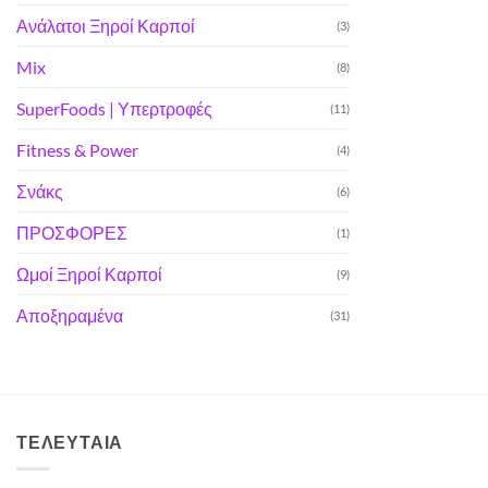
Ανάλατοι Ξηροί Καρποί
(3)
Mix
(8)
SuperFoods | Υπερτροφές
(11)
Fitness & Power
(4)
Σνάκς
(6)
ΠΡΟΣΦΟΡΕΣ
(1)
Ωμοί Ξηροί Καρποί
(9)
Αποξηραμένα
(31)
ΤΕΛΕΥΤΑΊΑ