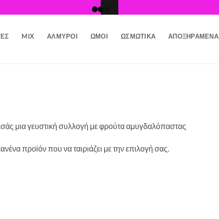
ΤΕΣ
MIX
ΑΛΜΥΡΟΊ
ΩΜΟΊ
ΩΣΜΩΤΙΚΆ
ΑΠΟΞΗΡΑΜΈΝΑ
 εσάς μια γευστική συλλογή με φρούτα αμυγδαλόπαστας
ανένα προϊόν που να ταιριάζει με την επιλογή σας.