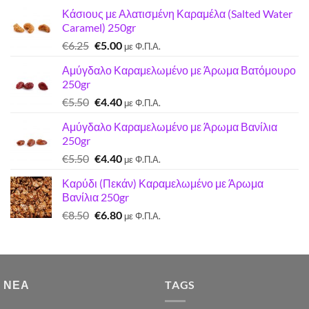
Κάσιους με Αλατισμένη Καραμέλα (Salted Water
Caramel) 250gr
Original
Η
€
6.25
€
5.00
με Φ.Π.Α.
price
τρέχουσα
Αμύγδαλο Καραμελωμένο με Άρωμα Βατόμουρο
was:
τιμή
250gr
€6.25.
είναι:
Original
Η
€
5.50
€
4.40
€5.00.
με Φ.Π.Α.
price
τρέχουσα
Αμύγδαλο Καραμελωμένο με Άρωμα Βανίλια
was:
τιμή
250gr
€5.50.
είναι:
Original
Η
€
5.50
€
4.40
€4.40.
με Φ.Π.Α.
price
τρέχουσα
Καρύδι (Πεκάν) Καραμελωμένο με Άρωμα
was:
τιμή
Βανίλια 250gr
€5.50.
είναι:
Original
Η
€
8.50
€
6.80
€4.40.
με Φ.Π.Α.
price
τρέχουσα
was:
τιμή
€8.50.
είναι:
€6.80.
 ΝΈΑ
TAGS