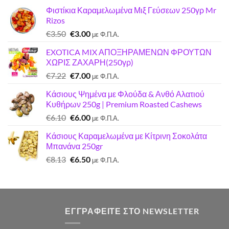
Φιστίκια Καραμελωμένα Μιξ Γεύσεων 250γρ Mr
Rizos
Original
Η
€
3.50
€
3.00
με Φ.Π.Α.
price
τρέχουσα
EXOTICA MIX ΑΠΟΞΗΡΑΜΕΝΩΝ ΦΡΟΥΤΩΝ
was:
τιμή
ΧΩΡΙΣ ΖΑΧΑΡΗ(250γρ)
€3.50.
είναι:
Original
Η
€
7.22
€
7.00
€3.00.
με Φ.Π.Α.
price
τρέχουσα
Κάσιους Ψημένα με Φλούδα & Ανθό Αλατιού
was:
τιμή
Κυθήρων 250g | Premium Roasted Cashews
€7.22.
είναι:
Original
Η
€
6.10
€
6.00
€7.00.
με Φ.Π.Α.
price
τρέχουσα
Κάσιους Καραμελωμένα με Κίτρινη Σοκολάτα
was:
τιμή
Μπανάνα 250gr
€6.10.
είναι:
Original
Η
€
8.13
€
6.50
€6.00.
με Φ.Π.Α.
price
τρέχουσα
was:
τιμή
€8.13.
είναι:
€6.50.
ΕΓΓΡΑΦΕΊΤΕ ΣΤΟ NEWSLETTER