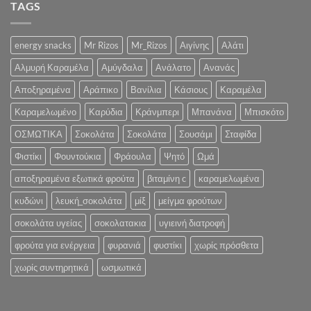
στην
TAGS
.:
για
Σελίδα
SIAL
την
μας
2022
Υγεία
:.
energy snacks
Mr Rizos
Mr_Rizos
Αιγίνης
Αλάτι
και
την
Αλμυρή Καραμέλα
Αμύγδαλα
Ανάλατο
Ανανάς
Ψυχολογία
σας»
Αποξηραμένα
Αράπικο
Βανίλια
Κάσιους
Καραμέλα
Καραμελωμένο
Καρύδια
Κράνμπερι
Μπανάνα
Μπισκότο
ΟΣΜΩΤΙΚΑ
Σοκολάτα
Σοκολάτα
Σουσάμι
Σταφίδα
Φιστίκι
Φουντούκια
Φράουλα
Ψητό
Ωμά
αποξηραμένα εξωτικά φρούτα
βιταμίνη c
καραμελωμένα
κυδώνι
λευκή_σοκολάτα
μίξ
μείγμα φρούτων
σοκολάτα υγείας
σοκολατακια
υγιεινή διατροφή
φρούτα για ενέργεια
φυρανιά
φυστίκι
χωρίς πρόσθετα
χωρίς συντηρητικά
ωσμωτικά