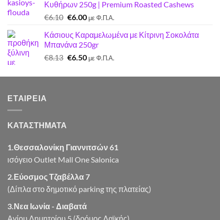
Κυθήρων 250g | Premium Roasted Cashews
€7.22.
είναι:
Original
Η
€
6.10
€
6.00
€7.00.
με Φ.Π.Α.
price
τρέχουσα
Κάσιους Καραμελωμένα με Κίτρινη Σοκολάτα
was:
τιμή
Μπανάνα 250gr
€6.10.
είναι:
Original
Η
€
8.13
€
6.50
€6.00.
με Φ.Π.Α.
price
τρέχουσα
was:
τιμή
€8.13.
είναι:
ΕΤΑΙΡΕΊΑ
€6.50.
ΚΑΤΑΣΤΗΜΑΤΑ
1.Θεσσαλονίκη Γιαννιτσών 61
ισόγειο Outlet Mall One Salonica
2.Εύοσμος Τζαβέλλα 7
(Δίπλα στο δημοτικό parking της πλατείας)
3.Νεα Ιωνία - Διαβατά
Αγίου Δημητρίου 5 (δρόμος Λαϊκής)