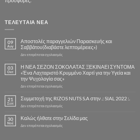
προσφορές.
ΤΕΛΕΥΤΑΊΑ ΝΈΑ
Αποστολές παραγγελιών Παρασκευής και
09
Αυγ
Σαββάτου(διαβάστε λεπτομέρειες»)
στο
Δεν επιτρέπεται σχολιασμός
Αποστολές
παραγγελιών
Η ΝΕΑ ΣΕΖΟΝ ΣΟΚΟΛΑΤΑΣ ΞΕΚΙΝΑΕΙ ΣΥΝΤΟΜΑ
03
Παρασκευής
Οκτ
«Ένα Λαχταριστό Κρυμμένο Χαρτί για την Υγεία και
και
την Ψυχολογία σας»
Σαββάτου(διαβάστε
στο
Δεν επιτρέπεται σχολιασμός
λεπτομέρειες»)
Η
ΝΕΑ
Συμμετοχή της RIZOS NUTS S.A στην .: SIAL 2022 :.
21
ΣΕΖΟΝ
Σεπ
στο
Δεν επιτρέπεται σχολιασμός
ΣΟΚΟΛΑΤΑΣ
Συμμετοχή
ΞΕΚΙΝΑΕΙ
της
Καλώς ήλθατε στην Σελίδα μας
ΣΥΝΤΟΜΑ
30
RIZOS
Νοέ
«Ένα
στο
Δεν επιτρέπεται σχολιασμός
NUTS
Λαχταριστό
Καλώς
S.A
Κρυμμένο
ήλθατε
στην
Χαρτί