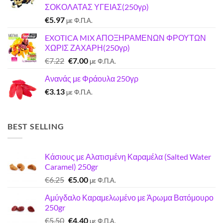
ΣΟΚΟΛΑΤΑΣ ΥΓΕΙΑΣ(250γρ)
€3.00.
€
5.97
με Φ.Π.Α.
EXOTICA MIX ΑΠΟΞΗΡΑΜΕΝΩΝ ΦΡΟΥΤΩΝ
ΧΩΡΙΣ ΖΑΧΑΡΗ(250γρ)
Original
Η
€
7.22
€
7.00
με Φ.Π.Α.
price
τρέχουσα
Ανανάς με Φράουλα 250γρ
was:
τιμή
€
3.13
€7.22.
είναι:
με Φ.Π.Α.
€7.00.
BEST SELLING
Κάσιους με Αλατισμένη Καραμέλα (Salted Water
Caramel) 250gr
Original
Η
€
6.25
€
5.00
με Φ.Π.Α.
price
τρέχουσα
Αμύγδαλο Καραμελωμένο με Άρωμα Βατόμουρο
was:
τιμή
250gr
€6.25.
είναι:
Original
Η
€
5.50
€
4.40
€5.00.
με Φ.Π.Α.