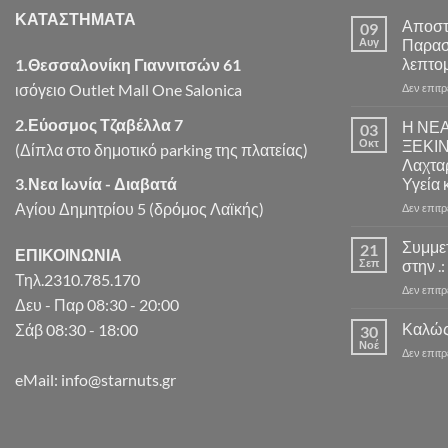
ΚΑΤΑΣΤΗΜΑΤΑ
Αποστ
09
Αυγ
Παρασ
λεπτομ
1.Θεσσαλονίκη Γιαννιτσών 61
ισόγειο Outlet Mall One Salonica
Δεν επιτ
2.Εύοσμος Τζαβέλλα 7
Η ΝΕ
03
Οκτ
ΞΕΚΙ
(Δίπλα στο δημοτικό parking της πλατείας)
Λαχταρ
3.Νεα Ιωνία - Διαβατά
Υγεία 
Αγίου Δημητρίου 5 (δρόμος Λαϊκής)
Δεν επιτ
Συμμε
21
ΕΠΙΚΟΙΝΩΝΙΑ
Σεπ
στην .:
Τηλ.2310.785.170
Δεν επιτ
Δευ - Παρ 08:30 - 20:00
Καλώς
Σάβ 08:30 - 18:00
30
Νοέ
Δεν επιτ
eMail: info@starnuts.gr