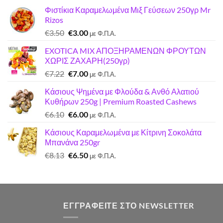
Φιστίκια Καραμελωμένα Μιξ Γεύσεων 250γρ Mr
Rizos
Original
Η
€
3.50
€
3.00
με Φ.Π.Α.
price
τρέχουσα
EXOTICA MIX ΑΠΟΞΗΡΑΜΕΝΩΝ ΦΡΟΥΤΩΝ
was:
τιμή
ΧΩΡΙΣ ΖΑΧΑΡΗ(250γρ)
€3.50.
είναι:
Original
Η
€
7.22
€
7.00
€3.00.
με Φ.Π.Α.
price
τρέχουσα
Κάσιους Ψημένα με Φλούδα & Ανθό Αλατιού
was:
τιμή
Κυθήρων 250g | Premium Roasted Cashews
€7.22.
είναι:
Original
Η
€
6.10
€
6.00
€7.00.
με Φ.Π.Α.
price
τρέχουσα
Κάσιους Καραμελωμένα με Κίτρινη Σοκολάτα
was:
τιμή
Μπανάνα 250gr
€6.10.
είναι:
Original
Η
€
8.13
€
6.50
€6.00.
με Φ.Π.Α.
price
τρέχουσα
was:
τιμή
€8.13.
είναι:
€6.50.
ΕΓΓΡΑΦΕΊΤΕ ΣΤΟ NEWSLETTER