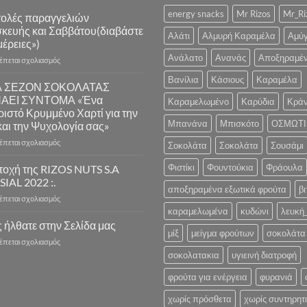
energy snacks
Mr Rizos
Mr_Ri
ολές παραγγελιών
κευής και Σαββάτου(διαβάστε
Αλάτι
Αλμυρή Καραμέλα
Αμύ
έρειες»)
Ανάλατο
Ανανάς
Αποξηραμέ
στο
ρέπεται σχολιασμός
Αποστολές
Βανίλια
Κάσιους
Καραμέλα
παραγγελιών
Α ΣΕΖΟΝ ΣΟΚΟΛΑΤΑΣ
Παρασκευής
ΝΑΕΙ ΣΥΝΤΟΜΑ «Ένα
Καραμελωμένο
Καρύδια
Κράν
και
ιστό Κρυμμένο Χαρτί για την
Σαββάτου(διαβάστε
Μπανάνα
Μπισκότο
ΟΣΜΩΤΙ
και την Ψυχολογία σας»
λεπτομέρειες»)
στο
ρέπεται σχολιασμός
Σοκολάτα
Σοκολάτα
Σουσάμι
Η
ΝΕΑ
Φιστίκι
Φουντούκια
Φράουλα
τοχή της RIZOS NUTS S.A
ΣΕΖΟΝ
 SIAL 2022 :.
ΣΟΚΟΛΑΤΑΣ
αποξηραμένα εξωτικά φρούτα
βι
στο
ρέπεται σχολιασμός
ΞΕΚΙΝΑΕΙ
Συμμετοχή
καραμελωμένα
κυδώνι
λευκή
ΣΥΝΤΟΜΑ
της
 ήλθατε στην Σελίδα μας
«Ένα
μίξ
μείγμα φρούτων
σοκολάτα 
RIZOS
Λαχταριστό
στο
ρέπεται σχολιασμός
NUTS
Κρυμμένο
Καλώς
σοκολατακια
υγιεινή διατροφή
S.A
Χαρτί
ήλθατε
στην
για
στην
φρούτα για ενέργεια
φυρανιά
.:
την
Σελίδα
SIAL
Υγεία
χωρίς πρόσθετα
χωρίς συντηρητ
μας
2022
και