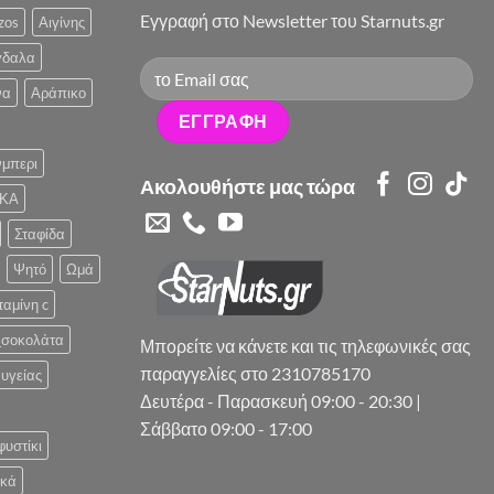
Eγγραφή στο Newsletter του Starnuts.gr
zos
Αιγίνης
γδαλα
να
Αράπικο
μπερι
Ακολουθήστε μας τώρα
ΚΑ
Σταφίδα
Ψητό
Ωμά
ταμίνη c
_σοκολάτα
Μπορείτε να κάνετε και τις τηλεφωνικές σας
παραγγελίες στο 2310785170
υγείας
Δευτέρα - Παρασκευή 09:00 - 20:30 |
Σάββατο 09:00 - 17:00
φυστίκι
ικά