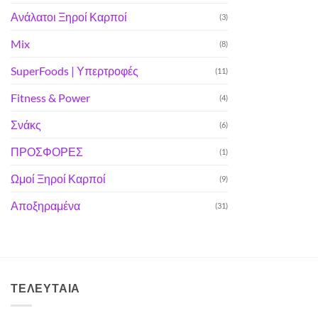
Ανάλατοι Ξηροί Καρποί
(3)
Mix
(8)
SuperFoods | Υπερτροφές
(11)
Fitness & Power
(4)
Σνάκς
(6)
ΠΡΟΣΦΟΡΕΣ
(1)
Ωμοί Ξηροί Καρποί
(9)
Αποξηραμένα
(31)
ΤΕΛΕΥΤΑΊΑ