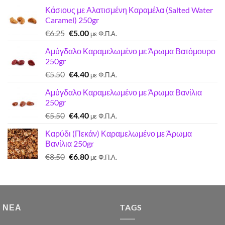
Κάσιους με Αλατισμένη Καραμέλα (Salted Water
Caramel) 250gr
Original
Η
€
6.25
€
5.00
με Φ.Π.Α.
price
τρέχουσα
Αμύγδαλο Καραμελωμένο με Άρωμα Βατόμουρο
was:
τιμή
250gr
€6.25.
είναι:
Original
Η
€
5.50
€
4.40
€5.00.
με Φ.Π.Α.
price
τρέχουσα
Αμύγδαλο Καραμελωμένο με Άρωμα Βανίλια
was:
τιμή
250gr
€5.50.
είναι:
Original
Η
€
5.50
€
4.40
€4.40.
με Φ.Π.Α.
price
τρέχουσα
Καρύδι (Πεκάν) Καραμελωμένο με Άρωμα
was:
τιμή
Βανίλια 250gr
€5.50.
είναι:
Original
Η
€
8.50
€
6.80
€4.40.
με Φ.Π.Α.
price
τρέχουσα
was:
τιμή
€8.50.
είναι:
€6.80.
 ΝΈΑ
TAGS