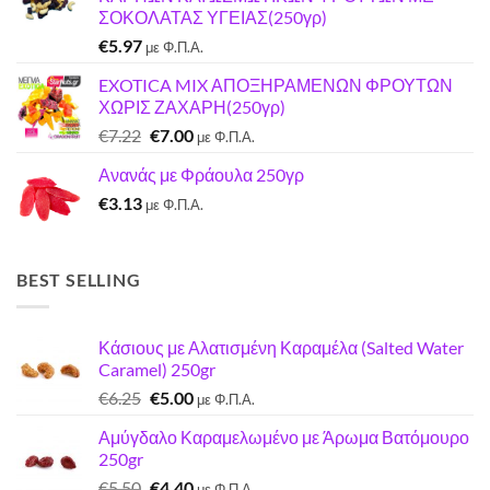
€3.50.
είναι:
ΣΟΚΟΛΑΤΑΣ ΥΓΕΙΑΣ(250γρ)
€3.00.
€
5.97
με Φ.Π.Α.
EXOTICA MIX ΑΠΟΞΗΡΑΜΕΝΩΝ ΦΡΟΥΤΩΝ
ΧΩΡΙΣ ΖΑΧΑΡΗ(250γρ)
Original
Η
€
7.22
€
7.00
με Φ.Π.Α.
price
τρέχουσα
Ανανάς με Φράουλα 250γρ
was:
τιμή
€
3.13
€7.22.
είναι:
με Φ.Π.Α.
€7.00.
BEST SELLING
Κάσιους με Αλατισμένη Καραμέλα (Salted Water
Caramel) 250gr
Original
Η
€
6.25
€
5.00
με Φ.Π.Α.
price
τρέχουσα
Αμύγδαλο Καραμελωμένο με Άρωμα Βατόμουρο
was:
τιμή
250gr
€6.25.
είναι:
Original
Η
€
5.50
€
4.40
€5.00.
με Φ.Π.Α.