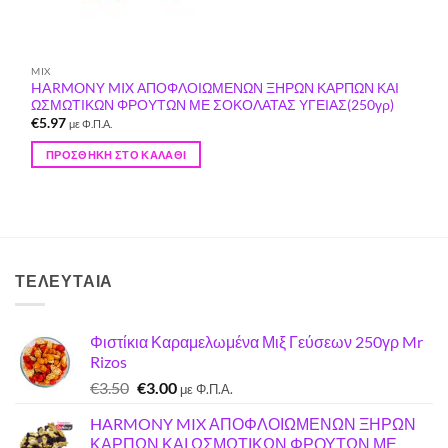
MIX
HARMONY MIX ΑΠΟΦΛΟΙΩΜΕΝΩΝ ΞΗΡΩΝ ΚΑΡΠΩΝ ΚΑΙ
ΩΣΜΩΤΙΚΩΝ ΦΡΟΥΤΩΝ ΜΕ ΣΟΚΟΛΑΤΑΣ ΥΓΕΙΑΣ(250γρ)
€
5.97
με Φ.Π.Α.
ΠΡΟΣΘΉΚΗ ΣΤΟ ΚΑΛΆΘΙ
ΤΕΛΕΥΤΑΊΑ
Φιστίκια Καραμελωμένα Μιξ Γεύσεων 250γρ Mr
Rizos
Original
Η
€
3.50
€
3.00
με Φ.Π.Α.
price
τρέχουσα
HARMONY MIX ΑΠΟΦΛΟΙΩΜΕΝΩΝ ΞΗΡΩΝ
was:
τιμή
ΚΑΡΠΩΝ ΚΑΙ ΩΣΜΩΤΙΚΩΝ ΦΡΟΥΤΩΝ ΜΕ