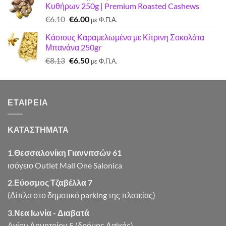
Κυθήρων 250g | Premium Roasted Cashews
€7.22.
είναι:
Original
Η
€
6.10
€
6.00
€7.00.
με Φ.Π.Α.
price
τρέχουσα
Κάσιους Καραμελωμένα με Κίτρινη Σοκολάτα
was:
τιμή
Μπανάνα 250gr
€6.10.
είναι:
Original
Η
€
8.13
€
6.50
€6.00.
με Φ.Π.Α.
price
τρέχουσα
was:
τιμή
€8.13.
είναι:
ΕΤΑΙΡΕΊΑ
€6.50.
ΚΑΤΑΣΤΗΜΑΤΑ
1.Θεσσαλονίκη Γιαννιτσών 61
ισόγειο Outlet Mall One Salonica
2.Εύοσμος Τζαβέλλα 7
(Δίπλα στο δημοτικό parking της πλατείας)
3.Νεα Ιωνία - Διαβατά
Αγίου Δημητρίου 5 (δρόμος Λαϊκής)