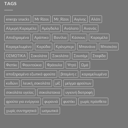
στην
TAGS
.:
για
Σελίδα
SIAL
την
μας
2022
Υγεία
:.
energy snacks
Mr Rizos
Mr_Rizos
Αιγίνης
Αλάτι
και
την
Αλμυρή Καραμέλα
Αμύγδαλα
Ανάλατο
Ανανάς
Ψυχολογία
σας»
Αποξηραμένα
Αράπικο
Βανίλια
Κάσιους
Καραμέλα
Καραμελωμένο
Καρύδια
Κράνμπερι
Μπανάνα
Μπισκότο
ΟΣΜΩΤΙΚΑ
Σοκολάτα
Σοκολάτα
Σουσάμι
Σταφίδα
Φιστίκι
Φουντούκια
Φράουλα
Ψητό
Ωμά
αποξηραμένα εξωτικά φρούτα
βιταμίνη c
καραμελωμένα
κυδώνι
λευκή_σοκολάτα
μίξ
μείγμα φρούτων
σοκολάτα υγείας
σοκολατακια
υγιεινή διατροφή
φρούτα για ενέργεια
φυρανιά
φυστίκι
χωρίς πρόσθετα
χωρίς συντηρητικά
ωσμωτικά