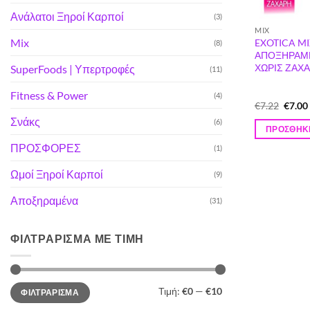
Ανάλατοι Ξηροί Καρποί
(3)
MIX
Mix
EXOTICA M
(8)
ΑΠΟΞΗΡΑΜ
ΧΩΡΙΣ ΖΑΧΑ
SuperFoods | Υπερτροφές
(11)
Fitness & Power
(4)
Origin
€
7.22
€
7.00
price
Σνάκς
(6)
was:
ΠΡΟΣΘΉΚΗ
€7.22.
ΠΡΟΣΦΟΡΕΣ
(1)
Ωμοί Ξηροί Καρποί
(9)
Αποξηραμένα
(31)
ΦΙΛΤΡΆΡΙΣΜΑ ΜΕ ΤΙΜΉ
Ελάχιστη
Μέγιστη
Τιμή:
€0
—
€10
ΦΙΛΤΡΆΡΙΣΜΑ
τιμή
τιμή