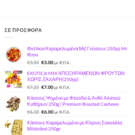
ΣΕ ΠΡΟΣΦΟΡΑ
Φιστίκια Καραμελωμένα Μιξ Γεύσεων 250γρ Mr
Rizos
Original
Η
€
3.50
€
3.00
με Φ.Π.Α.
price
τρέχουσα
EXOTICA MIX ΑΠΟΞΗΡΑΜΕΝΩΝ ΦΡΟΥΤΩΝ
was:
τιμή
ΧΩΡΙΣ ΖΑΧΑΡΗ(250γρ)
€3.50.
είναι:
Original
Η
€
7.22
€
7.00
€3.00.
με Φ.Π.Α.
price
τρέχουσα
Κάσιους Ψημένα με Φλούδα & Ανθό Αλατιού
was:
τιμή
Κυθήρων 250g | Premium Roasted Cashews
€7.22.
είναι:
Original
Η
€
6.10
€
6.00
€7.00.
με Φ.Π.Α.
price
τρέχουσα
Κάσιους Καραμελωμένα με Κίτρινη Σοκολάτα
was:
τιμή
Μπανάνα 250gr
€6.10.
είναι: