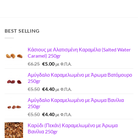
BEST SELLING
Κάσιους με Αλατισμένη Καραμέλα (Salted Water
Caramel) 250gr
Original
Η
€
6.25
€
5.00
με Φ.Π.Α.
price
τρέχουσα
Αμύγδαλο Καραμελωμένο με Άρωμα Βατόμουρο
was:
τιμή
250gr
€6.25.
είναι:
Original
Η
€
5.50
€
4.40
€5.00.
με Φ.Π.Α.
price
τρέχουσα
Αμύγδαλο Καραμελωμένο με Άρωμα Βανίλια
was:
τιμή
250gr
€5.50.
είναι:
Original
Η
€
5.50
€
4.40
€4.40.
με Φ.Π.Α.
price
τρέχουσα
Καρύδι (Πεκάν) Καραμελωμένο με Άρωμα
was:
τιμή
Βανίλια 250gr
€5.50.
είναι: