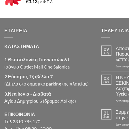
€
3.13
€7.22.
είναι:
με Φ.Π.Α.
€7.00.
ΕΤΑΙΡΕΊΑ
ΤΕΛΕΥΤΑΊΑ
ΚΑΤΑΣΤΗΜΑΤΑ
Αποστ
09
Αυγ
Παρασ
λεπτομ
1.Θεσσαλονίκη Γιαννιτσών 61
ισόγειο Outlet Mall One Salonica
Δεν επιτ
2.Εύοσμος Τζαβέλλα 7
Η ΝΕ
03
Οκτ
ΞΕΚΙ
(Δίπλα στο δημοτικό parking της πλατείας)
Λαχταρ
3.Νεα Ιωνία - Διαβατά
Υγεία 
Αγίου Δημητρίου 5 (δρόμος Λαϊκής)
Δεν επιτ
Συμμε
21
ΕΠΙΚΟΙΝΩΝΙΑ
Σεπ
στην .:
Τηλ.2310.785.170
Δεν επιτ
Δευ - Παρ 08:30 - 20:00