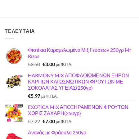
ΤΕΛΕΥΤΑΊΑ
Φιστίκια Καραμελωμένα Μιξ Γεύσεων 250γρ Mr
Rizos
Original
Η
€
3.50
€
3.00
με Φ.Π.Α.
price
τρέχουσα
HARMONY MIX ΑΠΟΦΛΟΙΩΜΕΝΩΝ ΞΗΡΩΝ
was:
τιμή
ΚΑΡΠΩΝ ΚΑΙ ΩΣΜΩΤΙΚΩΝ ΦΡΟΥΤΩΝ ΜΕ
€3.50.
είναι:
ΣΟΚΟΛΑΤΑΣ ΥΓΕΙΑΣ(250γρ)
€3.00.
€
5.97
με Φ.Π.Α.
EXOTICA MIX ΑΠΟΞΗΡΑΜΕΝΩΝ ΦΡΟΥΤΩΝ
ΧΩΡΙΣ ΖΑΧΑΡΗ(250γρ)
Original
Η
€
7.22
€
7.00
με Φ.Π.Α.
price
τρέχουσα
Ανανάς με Φράουλα 250γρ
was:
τιμή