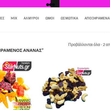
ΤΕΣ
MIX
ΑΛΜΥΡΟΊ
ΩΜΟΊ
ΩΣΜΩΤΙΚΆ
ΑΠΟΞΗΡΑΜΈΝΑ
Προβάλλονται όλα - 2 α
ΗΡΑΜΈΝΟΣ ΑΝΑΝΆΣ”
Προσθήκη
Προσθήκη
στη Λίστα
στη Λίστα
Επιθυμιών
Επιθυμιών