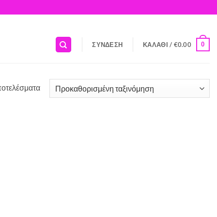
0
ΣΎΝΔΕΣΗ
ΚΑΛΆΘΙ /
€
0.00
ποτελέσματα