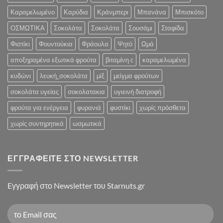
Καραμελωμένο
Καρύδια
Κράνμπερι
Μπανάνα
Μπισκότο
ΟΣΜΩΤΙΚΑ
Σοκολάτα
Σοκολάτα
Σουσάμι
Σταφίδα
Φιστίκι
Φουντούκια
Φράουλα
Ψητό
Ωμά
αποξηραμένα εξωτικά φρούτα
βιταμίνη c
καραμελωμένα
κυδώνι
λευκή_σοκολάτα
μίξ
μείγμα φρούτων
σοκολάτα υγείας
σοκολατακια
υγιεινή διατροφή
φρούτα για ενέργεια
φυρανιά
φυστίκι
χωρίς πρόσθετα
χωρίς συντηρητικά
ωσμωτικά
ΕΓΓΡΑΦΕΊΤΕ ΣΤΟ NEWSLETTER
Eγγραφή στο Newsletter του Starnuts.gr