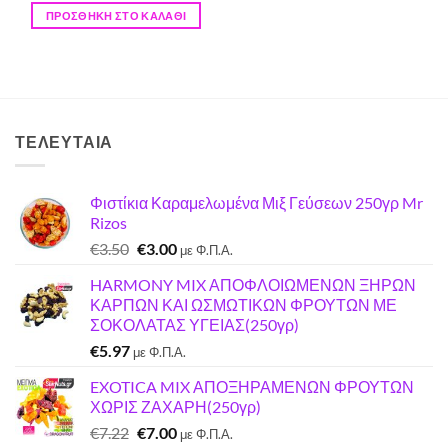
ΠΡΟΣΘΉΚΗ ΣΤΟ ΚΑΛΆΘΙ
ΤΕΛΕΥΤΑΊΑ
Φιστίκια Καραμελωμένα Μιξ Γεύσεων 250γρ Mr
Rizos
Original
Η
€
3.50
€
3.00
με Φ.Π.Α.
price
τρέχουσα
HARMONY MIX ΑΠΟΦΛΟΙΩΜΕΝΩΝ ΞΗΡΩΝ
was:
τιμή
ΚΑΡΠΩΝ ΚΑΙ ΩΣΜΩΤΙΚΩΝ ΦΡΟΥΤΩΝ ΜΕ
€3.50.
είναι:
ΣΟΚΟΛΑΤΑΣ ΥΓΕΙΑΣ(250γρ)
€3.00.
€
5.97
με Φ.Π.Α.
EXOTICA MIX ΑΠΟΞΗΡΑΜΕΝΩΝ ΦΡΟΥΤΩΝ
ΧΩΡΙΣ ΖΑΧΑΡΗ(250γρ)
Original
Η
€
7.22
€
7.00
με Φ.Π.Α.