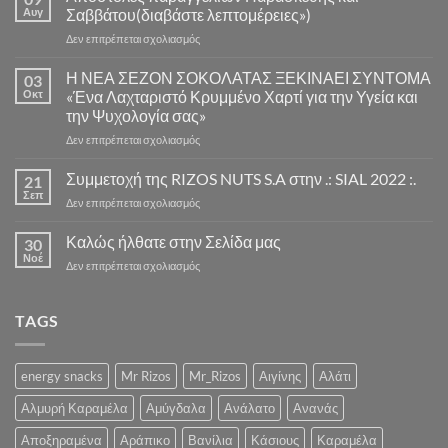
Αυγ
Σαββάτου(διαβάστε λεπτομέρειες»)
στο
Δεν επιτρέπεται σχολιασμός
Αποστολές
παραγγελιών
Η ΝΕΑ ΣΕΖΟΝ ΣΟΚΟΛΑΤΑΣ ΞΕΚΙΝΑΕΙ ΣΥΝΤΟΜΑ
03
Παρασκευής
Οκτ
«Ένα Λαχταριστό Κρυμμένο Χαρτί για την Υγεία και
και
την Ψυχολογία σας»
Σαββάτου(διαβάστε
στο
Δεν επιτρέπεται σχολιασμός
λεπτομέρειες»)
Η
ΝΕΑ
Συμμετοχή της RIZOS NUTS S.A στην .: SIAL 2022 :.
21
ΣΕΖΟΝ
Σεπ
στο
Δεν επιτρέπεται σχολιασμός
ΣΟΚΟΛΑΤΑΣ
Συμμετοχή
ΞΕΚΙΝΑΕΙ
της
Καλώς ήλθατε στην Σελίδα μας
ΣΥΝΤΟΜΑ
30
RIZOS
Νοέ
«Ένα
στο
Δεν επιτρέπεται σχολιασμός
NUTS
Λαχταριστό
Καλώς
S.A
Κρυμμένο
ήλθατε
στην
Χαρτί
στην
TAGS
.:
για
Σελίδα
SIAL
την
μας
2022
Υγεία
:.
energy snacks
Mr Rizos
Mr_Rizos
Αιγίνης
Αλάτι
και
την
Αλμυρή Καραμέλα
Αμύγδαλα
Ανάλατο
Ανανάς
Ψυχολογία
σας»
Αποξηραμένα
Αράπικο
Βανίλια
Κάσιους
Καραμέλα