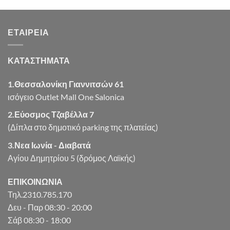
was:
τιμή
€8.13.
είναι:
ΕΤΑΙΡΕΊΑ
€6.50.
ΚΑΤΑΣΤΗΜΑΤΑ
1.Θεσσαλονίκη Γιαννιτσών 61
ισόγειο Outlet Mall One Salonica
2.Εύοσμος Τζαβέλλα 7
(Δίπλα στο δημοτικό parking της πλατείας)
3.Νεα Ιωνία - Διαβατά
Αγίου Δημητρίου 5 (δρόμος Λαϊκής)
ΕΠΙΚΟΙΝΩΝΙΑ
Τηλ.2310.785.170
Δευ - Παρ 08:30 - 20:00
Σάβ 08:30 - 18:00