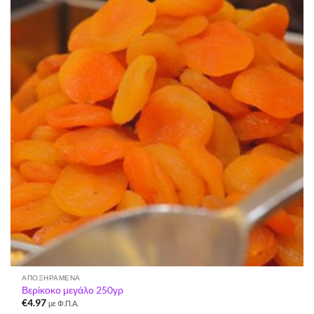
Προσθήκη
στη Λίστα
Επιθυμιών
ΑΠΟΞΗΡΑΜΈΝΑ
Βερίκοκο μεγάλο 250γρ
€
4.97
με Φ.Π.Α.