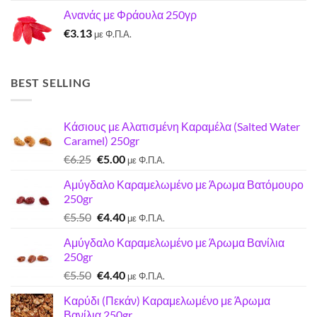
price
τρέχουσα
Ανανάς με Φράουλα 250γρ
was:
τιμή
€
3.13
€7.22.
είναι:
με Φ.Π.Α.
€7.00.
BEST SELLING
Κάσιους με Αλατισμένη Καραμέλα (Salted Water
Caramel) 250gr
Original
Η
€
6.25
€
5.00
με Φ.Π.Α.
price
τρέχουσα
Αμύγδαλο Καραμελωμένο με Άρωμα Βατόμουρο
was:
τιμή
250gr
€6.25.
είναι:
Original
Η
€
5.50
€
4.40
€5.00.
με Φ.Π.Α.
price
τρέχουσα
Αμύγδαλο Καραμελωμένο με Άρωμα Βανίλια
was:
τιμή
250gr
€5.50.
είναι:
Original
Η
€
5.50
€
4.40
€4.40.
με Φ.Π.Α.
price
τρέχουσα
Καρύδι (Πεκάν) Καραμελωμένο με Άρωμα
was:
τιμή
Βανίλια 250gr