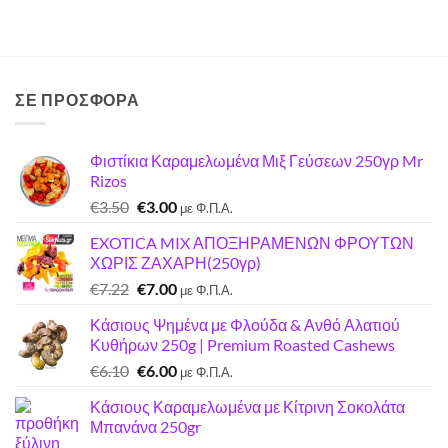
ΣΕ ΠΡΟΣΦΟΡΑ
Φιστίκια Καραμελωμένα Μιξ Γεύσεων 250γρ Mr
Rizos
Original
Η
€
3.50
€
3.00
με Φ.Π.Α.
price
τρέχουσα
EXOTICA MIX ΑΠΟΞΗΡΑΜΕΝΩΝ ΦΡΟΥΤΩΝ
was:
τιμή
ΧΩΡΙΣ ΖΑΧΑΡΗ(250γρ)
€3.50.
είναι:
Original
Η
€
7.22
€
7.00
€3.00.
με Φ.Π.Α.
price
τρέχουσα
Κάσιους Ψημένα με Φλούδα & Ανθό Αλατιού
was:
τιμή
Κυθήρων 250g | Premium Roasted Cashews
€7.22.
είναι:
Original
Η
€
6.10
€
6.00
€7.00.
με Φ.Π.Α.
price
τρέχουσα
Κάσιους Καραμελωμένα με Κίτρινη Σοκολάτα
was:
τιμή
Μπανάνα 250gr
€6.10.
είναι: