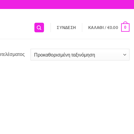
0
ΣΎΝΔΕΣΗ
ΚΑΛΆΘΙ /
€
0.00
οτελέσματος