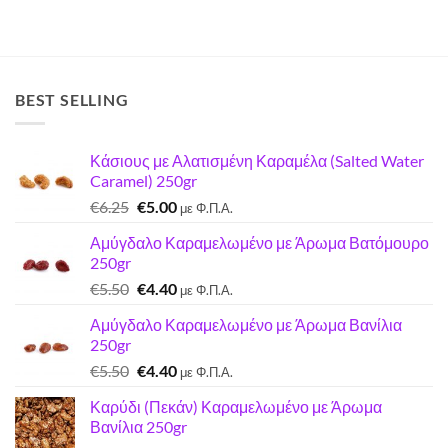
BEST SELLING
Κάσιους με Αλατισμένη Καραμέλα (Salted Water
Caramel) 250gr
Original
Η
€
6.25
€
5.00
με Φ.Π.Α.
price
τρέχουσα
Αμύγδαλο Καραμελωμένο με Άρωμα Βατόμουρο
was:
τιμή
250gr
€6.25.
είναι:
Original
Η
€
5.50
€
4.40
€5.00.
με Φ.Π.Α.
price
τρέχουσα
Αμύγδαλο Καραμελωμένο με Άρωμα Βανίλια
was:
τιμή
250gr
€5.50.
είναι:
Original
Η
€
5.50
€
4.40
€4.40.
με Φ.Π.Α.
price
τρέχουσα
Καρύδι (Πεκάν) Καραμελωμένο με Άρωμα
was:
τιμή
Βανίλια 250gr
€5.50.
είναι: