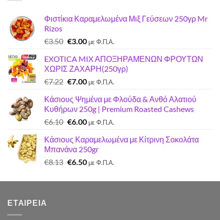
€6.80.
Φιστίκια Καραμελωμένα Μιξ Γεύσεων 250γρ Mr
Rizos
Original
Η
€
3.50
€
3.00
με Φ.Π.Α.
price
τρέχουσα
EXOTICA MIX ΑΠΟΞΗΡΑΜΕΝΩΝ ΦΡΟΥΤΩΝ
was:
τιμή
ΧΩΡΙΣ ΖΑΧΑΡΗ(250γρ)
€3.50.
είναι:
Original
Η
€
7.22
€
7.00
€3.00.
με Φ.Π.Α.
price
τρέχουσα
Κάσιους Ψημένα με Φλούδα & Ανθό Αλατιού
was:
τιμή
Κυθήρων 250g | Premium Roasted Cashews
€7.22.
είναι:
Original
Η
€
6.10
€
6.00
€7.00.
με Φ.Π.Α.
price
τρέχουσα
Κάσιους Καραμελωμένα με Κίτρινη Σοκολάτα
was:
τιμή
Μπανάνα 250gr
€6.10.
είναι:
Original
Η
€
8.13
€
6.50
€6.00.
με Φ.Π.Α.
price
τρέχουσα
was:
τιμή
€8.13.
είναι:
ΕΤΑΙΡΕΊΑ
€6.50.