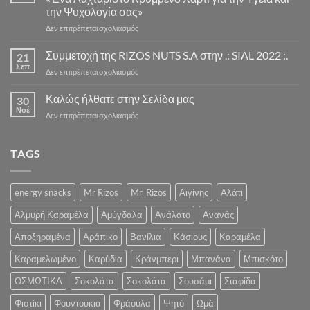
και
την Ψυχολογία σας»
Σαββάτου(διαβάστε
στο
Δεν επιτρέπεται σχολιασμός
λεπτομέρειες»)
Η
ΝΕΑ
Συμμετοχή της RIZOS NUTS S.A στην .: SIAL 2022 :.
21
ΣΕΖΟΝ
Σεπ
στο
Δεν επιτρέπεται σχολιασμός
ΣΟΚΟΛΑΤΑΣ
Συμμετοχή
ΞΕΚΙΝΑΕΙ
της
Καλώς ήλθατε στην Σελίδα μας
ΣΥΝΤΟΜΑ
30
RIZOS
Νοέ
«Ένα
στο
Δεν επιτρέπεται σχολιασμός
NUTS
Λαχταριστό
Καλώς
S.A
Κρυμμένο
ήλθατε
στην
Χαρτί
στην
TAGS
.:
για
Σελίδα
SIAL
την
μας
2022
Υγεία
:.
energy snacks
Mr Rizos
Mr_Rizos
Αιγίνης
Αλάτι
και
την
Αλμυρή Καραμέλα
Αμύγδαλα
Ανάλατο
Ανανάς
Ψυχολογία
σας»
Αποξηραμένα
Αράπικο
Βανίλια
Κάσιους
Καραμέλα
Καραμελωμένο
Καρύδια
Κράνμπερι
Μπανάνα
Μπισκότο
ΟΣΜΩΤΙΚΑ
Σοκολάτα
Σοκολάτα
Σουσάμι
Σταφίδα
Φιστίκι
Φουντούκια
Φράουλα
Ψητό
Ωμά