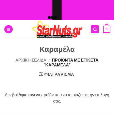
Skip
to
content
0
Καραμέλα
ΑΡΧΙΚΉ ΣΕΛΊΔΑ
/
ΠΡΟΪΌΝΤΑ ΜΕ ΕΤΙΚΈΤΑ
“ΚΑΡΑΜΈΛΑ”
ΦΙΛΤΡΆΡΙΣΜΑ
Δεν βρέθηκε κανένα προϊόν που να ταιριάζει με την επιλογή
σας.