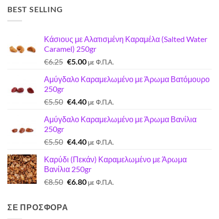
BEST SELLING
Κάσιους με Αλατισμένη Καραμέλα (Salted Water
Caramel) 250gr
Original
Η
€
6.25
€
5.00
με Φ.Π.Α.
price
τρέχουσα
Αμύγδαλο Καραμελωμένο με Άρωμα Βατόμουρο
was:
τιμή
250gr
€6.25.
είναι:
Original
Η
€
5.50
€
4.40
€5.00.
με Φ.Π.Α.
price
τρέχουσα
Αμύγδαλο Καραμελωμένο με Άρωμα Βανίλια
was:
τιμή
250gr
€5.50.
είναι:
Original
Η
€
5.50
€
4.40
€4.40.
με Φ.Π.Α.
price
τρέχουσα
Καρύδι (Πεκάν) Καραμελωμένο με Άρωμα
was:
τιμή
Βανίλια 250gr
€5.50.
είναι:
Original
Η
€
8.50
€
6.80
€4.40.
με Φ.Π.Α.
price
τρέχουσα
was:
τιμή
ΣΕ ΠΡΟΣΦΟΡΑ
€8.50.
είναι: