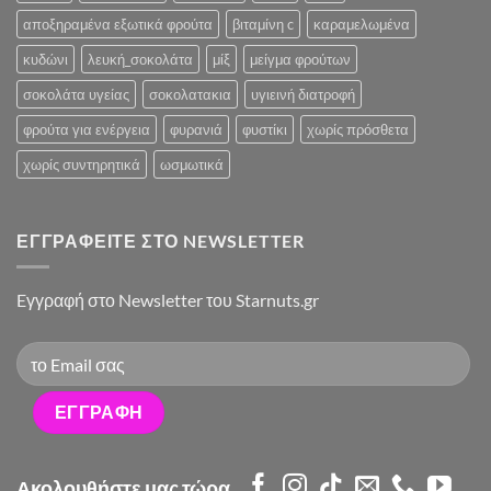
αποξηραμένα εξωτικά φρούτα
βιταμίνη c
καραμελωμένα
κυδώνι
λευκή_σοκολάτα
μίξ
μείγμα φρούτων
σοκολάτα υγείας
σοκολατακια
υγιεινή διατροφή
φρούτα για ενέργεια
φυρανιά
φυστίκι
χωρίς πρόσθετα
χωρίς συντηρητικά
ωσμωτικά
ΕΓΓΡΑΦΕΊΤΕ ΣΤΟ NEWSLETTER
Eγγραφή στο Newsletter του Starnuts.gr
Ακολουθήστε μας τώρα