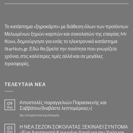
Το κατάστημα «ξηροκάρπι» με διάθεση όλων των προϊόντων
Μελωμένων ξηρών καρπών και σοκολατών της εταιρίας Mr
Rizos, δημιούργησε για εσάς το ηλεκτρονικό κατάστημα
StarNuts.gr. Εδώ θα βρείτε την ποιότητα που γνωρίζετε
χρόνια, στις καλύτερες τιμές αλλά και σε μεγάλες
προσφορές.
ΤΕΛΕΥΤΑΊΑ ΝΈΑ
Αποστολές παραγγελιών Παρασκευής και
09
Αυγ
Σαββάτου(διαβάστε λεπτομέρειες»)
στο
Δεν επιτρέπεται σχολιασμός
Αποστολές
παραγγελιών
Η ΝΕΑ ΣΕΖΟΝ ΣΟΚΟΛΑΤΑΣ ΞΕΚΙΝΑΕΙ ΣΥΝΤΟΜΑ
03
Παρασκευής
Οκτ
«Ένα Λαχταριστό Κρυμμένο Χαρτί για την Υγεία και