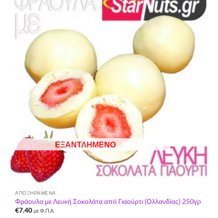
Προσθήκη
στη Λίστα
Επιθυμιών
ΕΞΑΝΤΛΗΜΈΝΟ
ΑΠΟΞΗΡΑΜΈΝΑ
Φράουλα με Λευκή Σοκολάτα από Γιαούρτι (Ολλανδίας) 250γρ
€
7.40
με Φ.Π.Α.