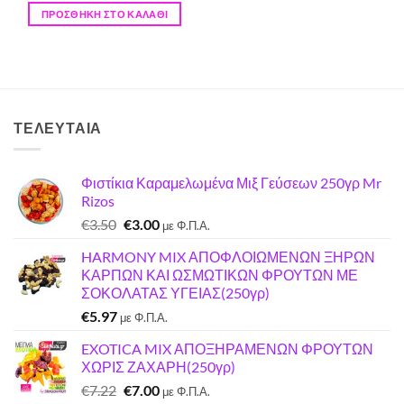
ΠΡΟΣΘΉΚΗ ΣΤΟ ΚΑΛΆΘΙ
ΤΕΛΕΥΤΑΊΑ
Φιστίκια Καραμελωμένα Μιξ Γεύσεων 250γρ Mr
Rizos
Original
Η
€
3.50
€
3.00
με Φ.Π.Α.
price
τρέχουσα
HARMONY MIX ΑΠΟΦΛΟΙΩΜΕΝΩΝ ΞΗΡΩΝ
was:
τιμή
ΚΑΡΠΩΝ ΚΑΙ ΩΣΜΩΤΙΚΩΝ ΦΡΟΥΤΩΝ ΜΕ
€3.50.
είναι:
ΣΟΚΟΛΑΤΑΣ ΥΓΕΙΑΣ(250γρ)
€3.00.
€
5.97
με Φ.Π.Α.
EXOTICA MIX ΑΠΟΞΗΡΑΜΕΝΩΝ ΦΡΟΥΤΩΝ
ΧΩΡΙΣ ΖΑΧΑΡΗ(250γρ)
Original
Η
€
7.22
€
7.00
με Φ.Π.Α.