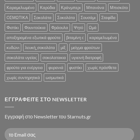
Καραμελωμένο
Καρύδια
Κράνμπερι
Μπανάνα
Μπισκότο
ΟΣΜΩΤΙΚΑ
Σοκολάτα
Σοκολάτα
Σουσάμι
Σταφίδα
Φιστίκι
Φουντούκια
Φράουλα
Ψητό
Ωμά
αποξηραμένα εξωτικά φρούτα
βιταμίνη c
καραμελωμένα
κυδώνι
λευκή_σοκολάτα
μίξ
μείγμα φρούτων
σοκολάτα υγείας
σοκολατακια
υγιεινή διατροφή
φρούτα για ενέργεια
φυρανιά
φυστίκι
χωρίς πρόσθετα
χωρίς συντηρητικά
ωσμωτικά
ΕΓΓΡΑΦΕΊΤΕ ΣΤΟ NEWSLETTER
Eγγραφή στο Newsletter του Starnuts.gr