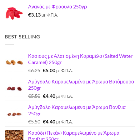
price
τρέχουσα
Ανανάς με Φράουλα 250γρ
was:
τιμή
€
3.13
€7.22.
είναι:
με Φ.Π.Α.
€7.00.
BEST SELLING
Κάσιους με Αλατισμένη Καραμέλα (Salted Water
Caramel) 250gr
Original
Η
€
6.25
€
5.00
με Φ.Π.Α.
price
τρέχουσα
Αμύγδαλο Καραμελωμένο με Άρωμα Βατόμουρο
was:
τιμή
250gr
€6.25.
είναι:
Original
Η
€
5.50
€
4.40
€5.00.
με Φ.Π.Α.
price
τρέχουσα
Αμύγδαλο Καραμελωμένο με Άρωμα Βανίλια
was:
τιμή
250gr
€5.50.
είναι:
Original
Η
€
5.50
€
4.40
€4.40.
με Φ.Π.Α.
price
τρέχουσα
Καρύδι (Πεκάν) Καραμελωμένο με Άρωμα
was:
τιμή
Βανίλια 250gr