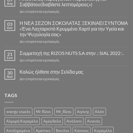
Αυγ
Σαββάτου(διαβάστε λεπτομέρειες»)
στο
Δεν επιτρέπεται σχολιασμός
Αποστολές
παραγγελιών
Η ΝΕΑ ΣΕΖΟΝ ΣΟΚΟΛΑΤΑΣ ΞΕΚΙΝΑΕΙ ΣΥΝΤΟΜΑ
03
Παρασκευής
Οκτ
«Ένα Λαχταριστό Κρυμμένο Χαρτί για την Υγεία και
και
την Ψυχολογία σας»
Σαββάτου(διαβάστε
στο
Δεν επιτρέπεται σχολιασμός
λεπτομέρειες»)
Η
ΝΕΑ
Συμμετοχή της RIZOS NUTS S.A στην .: SIAL 2022 :.
21
ΣΕΖΟΝ
Σεπ
στο
Δεν επιτρέπεται σχολιασμός
ΣΟΚΟΛΑΤΑΣ
Συμμετοχή
ΞΕΚΙΝΑΕΙ
της
Καλώς ήλθατε στην Σελίδα μας
ΣΥΝΤΟΜΑ
30
RIZOS
Νοέ
«Ένα
στο
Δεν επιτρέπεται σχολιασμός
NUTS
Λαχταριστό
Καλώς
S.A
Κρυμμένο
ήλθατε
στην
Χαρτί
στην
TAGS
.:
για
Σελίδα
SIAL
την
μας
2022
Υγεία
:.
energy snacks
Mr Rizos
Mr_Rizos
Αιγίνης
Αλάτι
και
την
Αλμυρή Καραμέλα
Αμύγδαλα
Ανάλατο
Ανανάς
Ψυχολογία
σας»
Αποξηραμένα
Αράπικο
Βανίλια
Κάσιους
Καραμέλα