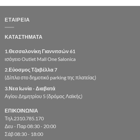
was:
τιμή
€8.13.
είναι:
ΕΤΑΙΡΕΊΑ
€6.50.
ΚΑΤΑΣΤΗΜΑΤΑ
1.Θεσσαλονίκη Γιαννιτσών 61
ισόγειο Outlet Mall One Salonica
2.Εύοσμος Τζαβέλλα 7
(Δίπλα στο δημοτικό parking της πλατείας)
3.Νεα Ιωνία - Διαβατά
Αγίου Δημητρίου 5 (δρόμος Λαϊκής)
ΕΠΙΚΟΙΝΩΝΙΑ
Τηλ.2310.785.170
Δευ - Παρ 08:30 - 20:00
Σάβ 08:30 - 18:00