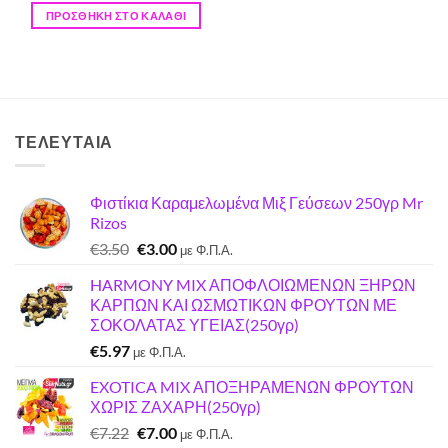
ΠΡΟΣΘΉΚΗ ΣΤΟ ΚΑΛΆΘΙ
ΤΕΛΕΥΤΑΊΑ
Φιστίκια Καραμελωμένα Μιξ Γεύσεων 250γρ Mr
Rizos
Original
Η
€
3.50
€
3.00
με Φ.Π.Α.
price
τρέχουσα
HARMONY MIX ΑΠΟΦΛΟΙΩΜΕΝΩΝ ΞΗΡΩΝ
was:
τιμή
ΚΑΡΠΩΝ ΚΑΙ ΩΣΜΩΤΙΚΩΝ ΦΡΟΥΤΩΝ ΜΕ
€3.50.
είναι:
ΣΟΚΟΛΑΤΑΣ ΥΓΕΙΑΣ(250γρ)
€3.00.
€
5.97
με Φ.Π.Α.
EXOTICA MIX ΑΠΟΞΗΡΑΜΕΝΩΝ ΦΡΟΥΤΩΝ
ΧΩΡΙΣ ΖΑΧΑΡΗ(250γρ)
Original
Η
€
7.22
€
7.00
με Φ.Π.Α.