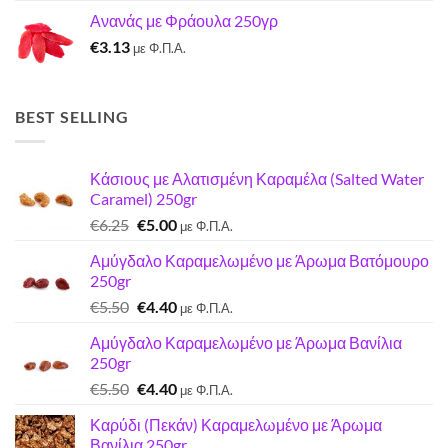
price
τρέχουσα
Ανανάς με Φράουλα 250γρ
was:
τιμή
€
3.13
€7.22.
είναι:
με Φ.Π.Α.
€7.00.
BEST SELLING
Κάσιους με Αλατισμένη Καραμέλα (Salted Water
Caramel) 250gr
Original
Η
€
6.25
€
5.00
με Φ.Π.Α.
price
τρέχουσα
Αμύγδαλο Καραμελωμένο με Άρωμα Βατόμουρο
was:
τιμή
250gr
€6.25.
είναι:
Original
Η
€
5.50
€
4.40
€5.00.
με Φ.Π.Α.
price
τρέχουσα
Αμύγδαλο Καραμελωμένο με Άρωμα Βανίλια
was:
τιμή
250gr
€5.50.
είναι:
Original
Η
€
5.50
€
4.40
€4.40.
με Φ.Π.Α.
price
τρέχουσα
Καρύδι (Πεκάν) Καραμελωμένο με Άρωμα
was:
τιμή
Βανίλια 250gr