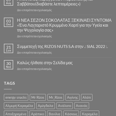
Αυγ
Σαββάτου(διαβάστε λεπτομέρειες»)
στο
Δεν επιτρέπεται σχολιασμός
Αποστολές
παραγγελιών
Η ΝΕΑ ΣΕΖΟΝ ΣΟΚΟΛΑΤΑΣ ΞΕΚΙΝΑΕΙ ΣΥΝΤΟΜΑ
03
Παρασκευής
Οκτ
«Ένα Λαχταριστό Κρυμμένο Χαρτί για την Υγεία και
και
την Ψυχολογία σας»
Σαββάτου(διαβάστε
στο
Δεν επιτρέπεται σχολιασμός
λεπτομέρειες»)
Η
ΝΕΑ
Συμμετοχή της RIZOS NUTS S.A στην .: SIAL 2022 :.
21
ΣΕΖΟΝ
Σεπ
στο
Δεν επιτρέπεται σχολιασμός
ΣΟΚΟΛΑΤΑΣ
Συμμετοχή
ΞΕΚΙΝΑΕΙ
της
Καλώς ήλθατε στην Σελίδα μας
ΣΥΝΤΟΜΑ
30
RIZOS
Νοέ
«Ένα
στο
Δεν επιτρέπεται σχολιασμός
NUTS
Λαχταριστό
Καλώς
S.A
Κρυμμένο
ήλθατε
στην
Χαρτί
στην
TAGS
.:
για
Σελίδα
SIAL
την
μας
2022
Υγεία
:.
energy snacks
Mr Rizos
Mr_Rizos
Αιγίνης
Αλάτι
και
την
Αλμυρή Καραμέλα
Αμύγδαλα
Ανάλατο
Ανανάς
Ψυχολογία
σας»
Αποξηραμένα
Αράπικο
Βανίλια
Κάσιους
Καραμέλα