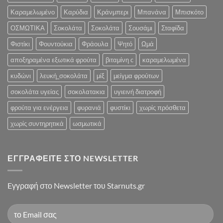
Καραμελωμένο
Καρύδια
Κράνμπερι
Μπανάνα
Μπισκότο
ΟΣΜΩΤΙΚΑ
Σοκολάτα
Σοκολάτα
Σουσάμι
Σταφίδα
Φιστίκι
Φουντούκια
Φράουλα
Ψητό
Ωμά
αποξηραμένα εξωτικά φρούτα
βιταμίνη c
καραμελωμένα
κυδώνι
λευκή_σοκολάτα
μίξ
μείγμα φρούτων
σοκολάτα υγείας
σοκολατακια
υγιεινή διατροφή
φρούτα για ενέργεια
φυρανιά
φυστίκι
χωρίς πρόσθετα
χωρίς συντηρητικά
ωσμωτικά
ΕΓΓΡΑΦΕΊΤΕ ΣΤΟ NEWSLETTER
Eγγραφή στο Newsletter του Starnuts.gr