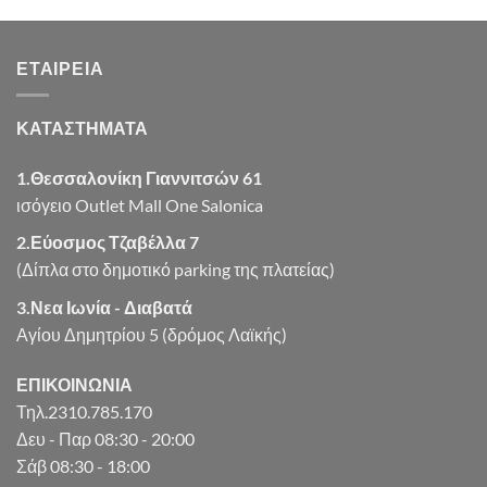
was:
τιμή
€8.13.
είναι:
ΕΤΑΙΡΕΊΑ
€6.50.
ΚΑΤΑΣΤΗΜΑΤΑ
1.Θεσσαλονίκη Γιαννιτσών 61
ισόγειο Outlet Mall One Salonica
2.Εύοσμος Τζαβέλλα 7
(Δίπλα στο δημοτικό parking της πλατείας)
3.Νεα Ιωνία - Διαβατά
Αγίου Δημητρίου 5 (δρόμος Λαϊκής)
ΕΠΙΚΟΙΝΩΝΙΑ
Τηλ.2310.785.170
Δευ - Παρ 08:30 - 20:00
Σάβ 08:30 - 18:00