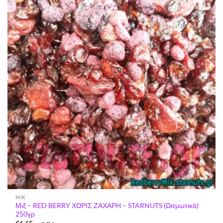
Προσθήκη
στη Λίστα
Επιθυμιών
MIX
Μιξ – RED BERRY ΧΩΡΙΣ ΖΑΧΑΡΗ – STARNUTS (Ωσμωτικά)
250γρ