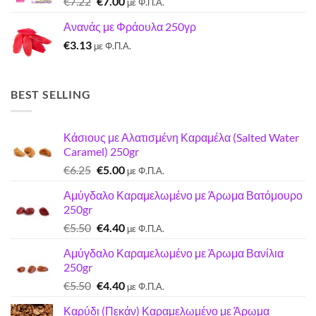
Original
Η
€
7.22
€
7.00
με Φ.Π.Α.
price
τρέχουσα
Ανανάς με Φράουλα 250γρ
was:
τιμή
€
3.13
€7.22.
είναι:
με Φ.Π.Α.
€7.00.
BEST SELLING
Κάσιους με Αλατισμένη Καραμέλα (Salted Water
Caramel) 250gr
Original
Η
€
6.25
€
5.00
με Φ.Π.Α.
price
τρέχουσα
Αμύγδαλο Καραμελωμένο με Άρωμα Βατόμουρο
was:
τιμή
250gr
€6.25.
είναι:
Original
Η
€
5.50
€
4.40
€5.00.
με Φ.Π.Α.
price
τρέχουσα
Αμύγδαλο Καραμελωμένο με Άρωμα Βανίλια
was:
τιμή
250gr
€5.50.
είναι:
Original
Η
€
5.50
€
4.40
€4.40.
με Φ.Π.Α.
price
τρέχουσα
Καρύδι (Πεκάν) Καραμελωμένο με Άρωμα
was:
τιμή