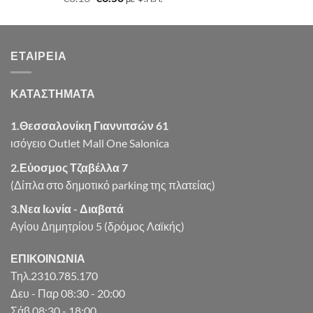
price
τρέχουσα
was:
τιμή
€8.13.
είναι:
ΕΤΑΙΡΕΊΑ
€6.50.
ΚΑΤΑΣΤΗΜΑΤΑ
1.Θεσσαλονίκη Γιαννιτσών 61
ισόγειο Outlet Mall One Salonica
2.Εύοσμος Τζαβέλλα 7
(Δίπλα στο δημοτικό parking της πλατείας)
3.Νεα Ιωνία - Διαβατά
Αγίου Δημητρίου 5 (δρόμος Λαϊκής)
ΕΠΙΚΟΙΝΩΝΙΑ
Τηλ.2310.785.170
Δευ - Παρ 08:30 - 20:00
Σάβ 08:30 - 18:00