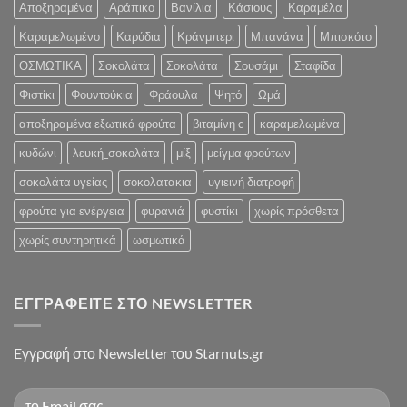
Αποξηραμένα
Αράπικο
Βανίλια
Κάσιους
Καραμέλα
Καραμελωμένο
Καρύδια
Κράνμπερι
Μπανάνα
Μπισκότο
ΟΣΜΩΤΙΚΑ
Σοκολάτα
Σοκολάτα
Σουσάμι
Σταφίδα
Φιστίκι
Φουντούκια
Φράουλα
Ψητό
Ωμά
αποξηραμένα εξωτικά φρούτα
βιταμίνη c
καραμελωμένα
κυδώνι
λευκή_σοκολάτα
μίξ
μείγμα φρούτων
σοκολάτα υγείας
σοκολατακια
υγιεινή διατροφή
φρούτα για ενέργεια
φυρανιά
φυστίκι
χωρίς πρόσθετα
χωρίς συντηρητικά
ωσμωτικά
ΕΓΓΡΑΦΕΊΤΕ ΣΤΟ NEWSLETTER
Eγγραφή στο Newsletter του Starnuts.gr