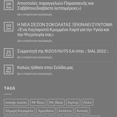
Αποστολές παραγγελιών Παρασκευής και
09
Αυγ
Σαββάτου(διαβάστε λεπτομέρειες»)
στο
Δεν επιτρέπεται σχολιασμός
Αποστολές
παραγγελιών
Η ΝΕΑ ΣΕΖΟΝ ΣΟΚΟΛΑΤΑΣ ΞΕΚΙΝΑΕΙ ΣΥΝΤΟΜΑ
03
Παρασκευής
Οκτ
«Ένα Λαχταριστό Κρυμμένο Χαρτί για την Υγεία και
και
την Ψυχολογία σας»
Σαββάτου(διαβάστε
στο
Δεν επιτρέπεται σχολιασμός
λεπτομέρειες»)
Η
ΝΕΑ
Συμμετοχή της RIZOS NUTS S.A στην .: SIAL 2022 :.
21
ΣΕΖΟΝ
Σεπ
στο
Δεν επιτρέπεται σχολιασμός
ΣΟΚΟΛΑΤΑΣ
Συμμετοχή
ΞΕΚΙΝΑΕΙ
της
Καλώς ήλθατε στην Σελίδα μας
ΣΥΝΤΟΜΑ
30
RIZOS
Νοέ
«Ένα
στο
Δεν επιτρέπεται σχολιασμός
NUTS
Λαχταριστό
Καλώς
S.A
Κρυμμένο
ήλθατε
στην
Χαρτί
στην
TAGS
.:
για
Σελίδα
SIAL
την
μας
2022
Υγεία
:.
energy snacks
Mr Rizos
Mr_Rizos
Αιγίνης
Αλάτι
και
την
Αλμυρή Καραμέλα
Αμύγδαλα
Ανάλατο
Ανανάς
Ψυχολογία
σας»