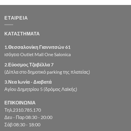
was:
τιμή
€8.13.
είναι:
ΕΤΑΙΡΕΊΑ
€6.50.
ΚΑΤΑΣΤΗΜΑΤΑ
1.Θεσσαλονίκη Γιαννιτσών 61
ισόγειο Outlet Mall One Salonica
2.Εύοσμος Τζαβέλλα 7
(Δίπλα στο δημοτικό parking της πλατείας)
3.Νεα Ιωνία - Διαβατά
Αγίου Δημητρίου 5 (δρόμος Λαϊκής)
ΕΠΙΚΟΙΝΩΝΙΑ
Τηλ.2310.785.170
Δευ - Παρ 08:30 - 20:00
Σάβ 08:30 - 18:00