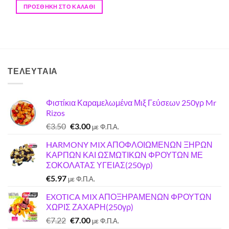
ΠΡΟΣΘΉΚΗ ΣΤΟ ΚΑΛΆΘΙ
ΤΕΛΕΥΤΑΊΑ
Φιστίκια Καραμελωμένα Μιξ Γεύσεων 250γρ Mr
Rizos
Original
Η
€
3.50
€
3.00
με Φ.Π.Α.
price
τρέχουσα
HARMONY MIX ΑΠΟΦΛΟΙΩΜΕΝΩΝ ΞΗΡΩΝ
was:
τιμή
ΚΑΡΠΩΝ ΚΑΙ ΩΣΜΩΤΙΚΩΝ ΦΡΟΥΤΩΝ ΜΕ
€3.50.
είναι:
ΣΟΚΟΛΑΤΑΣ ΥΓΕΙΑΣ(250γρ)
€3.00.
€
5.97
με Φ.Π.Α.
EXOTICA MIX ΑΠΟΞΗΡΑΜΕΝΩΝ ΦΡΟΥΤΩΝ
ΧΩΡΙΣ ΖΑΧΑΡΗ(250γρ)
Original
Η
€
7.22
€
7.00
με Φ.Π.Α.