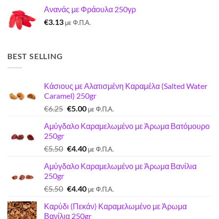
price
τρέχουσα
Ανανάς με Φράουλα 250γρ
was:
τιμή
€
3.13
€7.22.
είναι:
με Φ.Π.Α.
€7.00.
BEST SELLING
Κάσιους με Αλατισμένη Καραμέλα (Salted Water
Caramel) 250gr
Original
Η
€
6.25
€
5.00
με Φ.Π.Α.
price
τρέχουσα
Αμύγδαλο Καραμελωμένο με Άρωμα Βατόμουρο
was:
τιμή
250gr
€6.25.
είναι:
Original
Η
€
5.50
€
4.40
€5.00.
με Φ.Π.Α.
price
τρέχουσα
Αμύγδαλο Καραμελωμένο με Άρωμα Βανίλια
was:
τιμή
250gr
€5.50.
είναι:
Original
Η
€
5.50
€
4.40
€4.40.
με Φ.Π.Α.
price
τρέχουσα
Καρύδι (Πεκάν) Καραμελωμένο με Άρωμα
was:
τιμή
Βανίλια 250gr
€5.50.
είναι: