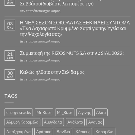
Αυγ
Σαββάτου(διαβάστε λεπτομέρειες»)
στο
Δεν επιτρέπεται σχολιασμός
Αποστολές
παραγγελιών
Η ΝΕΑ ΣΕΖΟΝ ΣΟΚΟΛΑΤΑΣ ΞΕΚΙΝΑΕΙ ΣΥΝΤΟΜΑ
03
Παρασκευής
Οκτ
«Ένα Λαχταριστό Κρυμμένο Χαρτί για την Υγεία και
και
την Ψυχολογία σας»
Σαββάτου(διαβάστε
στο
Δεν επιτρέπεται σχολιασμός
λεπτομέρειες»)
Η
ΝΕΑ
Συμμετοχή της RIZOS NUTS S.A στην .: SIAL 2022 :.
21
ΣΕΖΟΝ
Σεπ
στο
Δεν επιτρέπεται σχολιασμός
ΣΟΚΟΛΑΤΑΣ
Συμμετοχή
ΞΕΚΙΝΑΕΙ
της
Καλώς ήλθατε στην Σελίδα μας
ΣΥΝΤΟΜΑ
30
RIZOS
Νοέ
«Ένα
στο
Δεν επιτρέπεται σχολιασμός
NUTS
Λαχταριστό
Καλώς
S.A
Κρυμμένο
ήλθατε
στην
Χαρτί
στην
TAGS
.:
για
Σελίδα
SIAL
την
μας
2022
Υγεία
:.
energy snacks
Mr Rizos
Mr_Rizos
Αιγίνης
Αλάτι
και
την
Αλμυρή Καραμέλα
Αμύγδαλα
Ανάλατο
Ανανάς
Ψυχολογία
σας»
Αποξηραμένα
Αράπικο
Βανίλια
Κάσιους
Καραμέλα