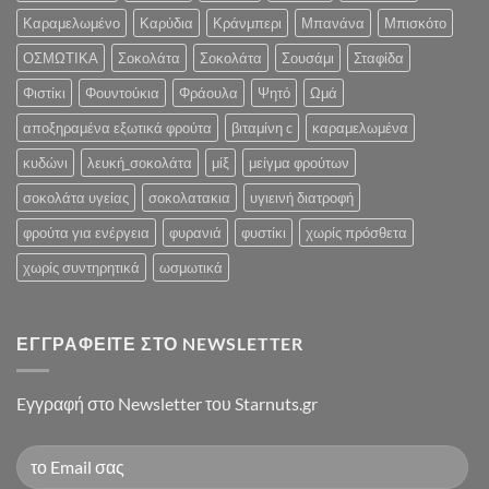
Καραμελωμένο
Καρύδια
Κράνμπερι
Μπανάνα
Μπισκότο
ΟΣΜΩΤΙΚΑ
Σοκολάτα
Σοκολάτα
Σουσάμι
Σταφίδα
Φιστίκι
Φουντούκια
Φράουλα
Ψητό
Ωμά
αποξηραμένα εξωτικά φρούτα
βιταμίνη c
καραμελωμένα
κυδώνι
λευκή_σοκολάτα
μίξ
μείγμα φρούτων
σοκολάτα υγείας
σοκολατακια
υγιεινή διατροφή
φρούτα για ενέργεια
φυρανιά
φυστίκι
χωρίς πρόσθετα
χωρίς συντηρητικά
ωσμωτικά
ΕΓΓΡΑΦΕΊΤΕ ΣΤΟ NEWSLETTER
Eγγραφή στο Newsletter του Starnuts.gr