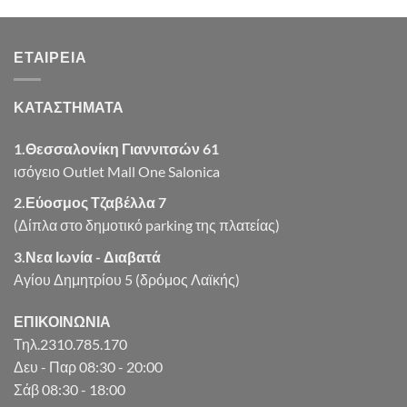
was:
τιμή
€8.13.
είναι:
ΕΤΑΙΡΕΊΑ
€6.50.
ΚΑΤΑΣΤΗΜΑΤΑ
1.Θεσσαλονίκη Γιαννιτσών 61
ισόγειο Outlet Mall One Salonica
2.Εύοσμος Τζαβέλλα 7
(Δίπλα στο δημοτικό parking της πλατείας)
3.Νεα Ιωνία - Διαβατά
Αγίου Δημητρίου 5 (δρόμος Λαϊκής)
ΕΠΙΚΟΙΝΩΝΙΑ
Τηλ.2310.785.170
Δευ - Παρ 08:30 - 20:00
Σάβ 08:30 - 18:00