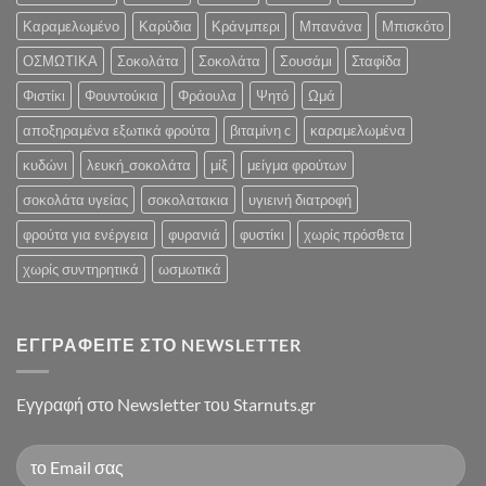
Καραμελωμένο
Καρύδια
Κράνμπερι
Μπανάνα
Μπισκότο
ΟΣΜΩΤΙΚΑ
Σοκολάτα
Σοκολάτα
Σουσάμι
Σταφίδα
Φιστίκι
Φουντούκια
Φράουλα
Ψητό
Ωμά
αποξηραμένα εξωτικά φρούτα
βιταμίνη c
καραμελωμένα
κυδώνι
λευκή_σοκολάτα
μίξ
μείγμα φρούτων
σοκολάτα υγείας
σοκολατακια
υγιεινή διατροφή
φρούτα για ενέργεια
φυρανιά
φυστίκι
χωρίς πρόσθετα
χωρίς συντηρητικά
ωσμωτικά
ΕΓΓΡΑΦΕΊΤΕ ΣΤΟ NEWSLETTER
Eγγραφή στο Newsletter του Starnuts.gr