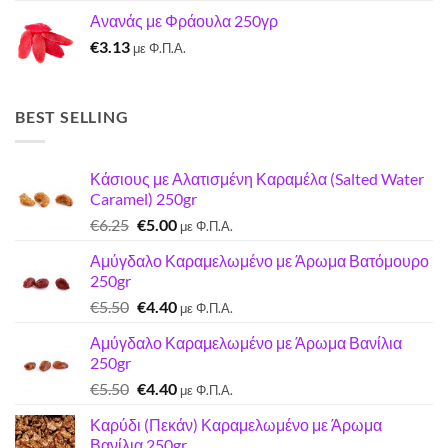
price
τρέχουσα
Ανανάς με Φράουλα 250γρ
was:
τιμή
€
3.13
€7.22.
είναι:
με Φ.Π.Α.
€7.00.
BEST SELLING
Κάσιους με Αλατισμένη Καραμέλα (Salted Water
Caramel) 250gr
Original
Η
€
6.25
€
5.00
με Φ.Π.Α.
price
τρέχουσα
Αμύγδαλο Καραμελωμένο με Άρωμα Βατόμουρο
was:
τιμή
250gr
€6.25.
είναι:
Original
Η
€
5.50
€
4.40
€5.00.
με Φ.Π.Α.
price
τρέχουσα
Αμύγδαλο Καραμελωμένο με Άρωμα Βανίλια
was:
τιμή
250gr
€5.50.
είναι:
Original
Η
€
5.50
€
4.40
€4.40.
με Φ.Π.Α.
price
τρέχουσα
Καρύδι (Πεκάν) Καραμελωμένο με Άρωμα
was:
τιμή
Βανίλια 250gr