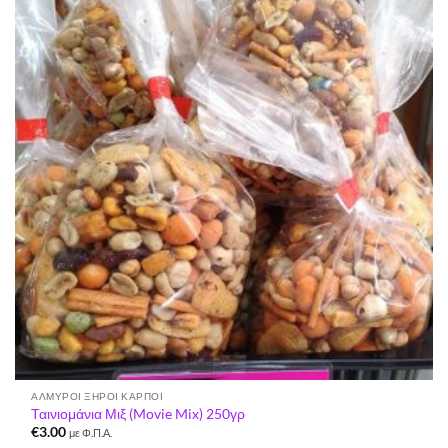
Προσθήκη
στη Λίστα
Επιθυμιών
ΑΛΜΥΡΟΊ ΞΗΡΟΊ ΚΑΡΠΟΊ
Ταινιομάνια Μιξ (Movie Mix) 250γρ
€
3.00
με Φ.Π.Α.