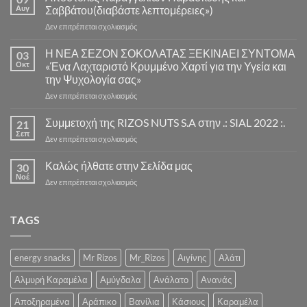
Αυγ
Σαββάτου(διαβάστε λεπτομέρειες»)
στο
Δεν επιτρέπεται σχολιασμός
Αποστολές
παραγγελιών
Η ΝΕΑ ΣΕΖΟΝ ΣΟΚΟΛΑΤΑΣ ΞΕΚΙΝΑΕΙ ΣΥΝΤΟΜΑ
03
Παρασκευής
Οκτ
«Ένα Λαχταριστό Κρυμμένο Χαρτί για την Υγεία και
και
την Ψυχολογία σας»
Σαββάτου(διαβάστε
στο
Δεν επιτρέπεται σχολιασμός
λεπτομέρειες»)
Η
ΝΕΑ
Συμμετοχή της RIZOS NUTS S.A στην .: SIAL 2022 :.
21
ΣΕΖΟΝ
Σεπ
στο
Δεν επιτρέπεται σχολιασμός
ΣΟΚΟΛΑΤΑΣ
Συμμετοχή
ΞΕΚΙΝΑΕΙ
της
Καλώς ήλθατε στην Σελίδα μας
ΣΥΝΤΟΜΑ
30
RIZOS
Νοέ
«Ένα
στο
Δεν επιτρέπεται σχολιασμός
NUTS
Λαχταριστό
Καλώς
S.A
Κρυμμένο
ήλθατε
στην
Χαρτί
στην
TAGS
.:
για
Σελίδα
SIAL
την
μας
2022
Υγεία
:.
energy snacks
Mr Rizos
Mr_Rizos
Αιγίνης
Αλάτι
και
την
Αλμυρή Καραμέλα
Αμύγδαλα
Ανάλατο
Ανανάς
Ψυχολογία
σας»
Αποξηραμένα
Αράπικο
Βανίλια
Κάσιους
Καραμέλα