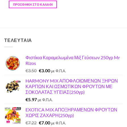
ΠΡΟΣΘΉΚΗ ΣΤΟ ΚΑΛΆΘΙ
ΤΕΛΕΥΤΑΊΑ
Φιστίκια Καραμελωμένα Μιξ Γεύσεων 250γρ Mr
Rizos
Original
Η
€
3.50
€
3.00
με Φ.Π.Α.
price
τρέχουσα
HARMONY MIX ΑΠΟΦΛΟΙΩΜΕΝΩΝ ΞΗΡΩΝ
was:
τιμή
ΚΑΡΠΩΝ ΚΑΙ ΩΣΜΩΤΙΚΩΝ ΦΡΟΥΤΩΝ ΜΕ
€3.50.
είναι:
ΣΟΚΟΛΑΤΑΣ ΥΓΕΙΑΣ(250γρ)
€3.00.
€
5.97
με Φ.Π.Α.
EXOTICA MIX ΑΠΟΞΗΡΑΜΕΝΩΝ ΦΡΟΥΤΩΝ
ΧΩΡΙΣ ΖΑΧΑΡΗ(250γρ)
Original
Η
€
7.22
€
7.00
με Φ.Π.Α.