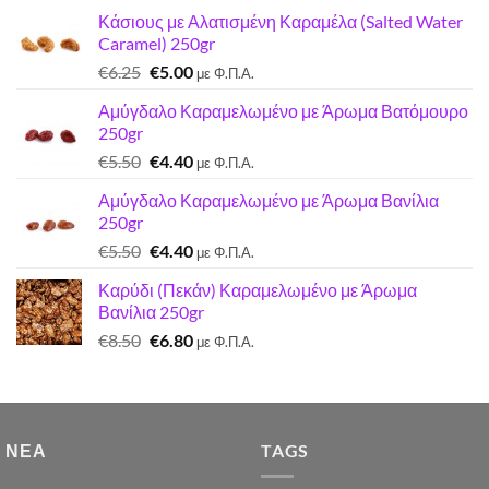
Κάσιους με Αλατισμένη Καραμέλα (Salted Water
Caramel) 250gr
Original
Η
€
6.25
€
5.00
με Φ.Π.Α.
price
τρέχουσα
Αμύγδαλο Καραμελωμένο με Άρωμα Βατόμουρο
was:
τιμή
250gr
€6.25.
είναι:
Original
Η
€
5.50
€
4.40
€5.00.
με Φ.Π.Α.
price
τρέχουσα
Αμύγδαλο Καραμελωμένο με Άρωμα Βανίλια
was:
τιμή
250gr
€5.50.
είναι:
Original
Η
€
5.50
€
4.40
€4.40.
με Φ.Π.Α.
price
τρέχουσα
Καρύδι (Πεκάν) Καραμελωμένο με Άρωμα
was:
τιμή
Βανίλια 250gr
€5.50.
είναι:
Original
Η
€
8.50
€
6.80
€4.40.
με Φ.Π.Α.
price
τρέχουσα
was:
τιμή
€8.50.
είναι:
€6.80.
 ΝΈΑ
TAGS