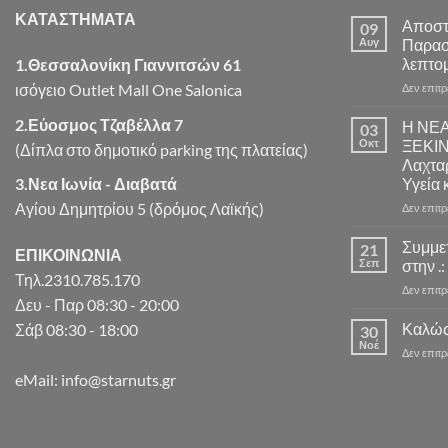
ΚΑΤΑΣΤΗΜΑΤΑ
Αποστ
09
Αυγ
Παρασ
λεπτομ
1.Θεσσαλονίκη Γιαννιτσών 61
ισόγειο Outlet Mall One Salonica
Δεν επιτ
2.Εύοσμος Τζαβέλλα 7
Η ΝΕ
03
Οκτ
ΞΕΚΙ
(Δίπλα στο δημοτικό parking της πλατείας)
Λαχταρ
3.Νεα Ιωνία - Διαβατά
Υγεία 
Αγίου Δημητρίου 5 (δρόμος Λαϊκής)
Δεν επιτ
Συμμε
21
ΕΠΙΚΟΙΝΩΝΙΑ
Σεπ
στην .:
Τηλ.2310.785.170
Δεν επιτ
Δευ - Παρ 08:30 - 20:00
Καλώς
Σάβ 08:30 - 18:00
30
Νοέ
Δεν επιτ
eMail: info@starnuts.gr