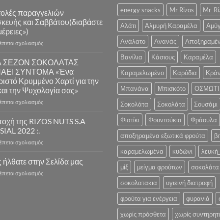
energy snacks
Mr Rizos
Mr_Ri
ολές παραγγελιών
κευής και Σαββάτου(διαβάστε
Αλάτι
Αλμυρή Καραμέλα
Αμύ
έρειες»)
Ανάλατο
Ανανάς
Αποξηραμέ
στο
ρέπεται σχολιασμός
Αποστολές
Βανίλια
Κάσιους
Καραμέλα
παραγγελιών
Α ΣΕΖΟΝ ΣΟΚΟΛΑΤΑΣ
Παρασκευής
ΝΑΕΙ ΣΥΝΤΟΜΑ «Ένα
Καραμελωμένο
Καρύδια
Κράν
και
ιστό Κρυμμένο Χαρτί για την
Σαββάτου(διαβάστε
Μπανάνα
Μπισκότο
ΟΣΜΩΤΙ
και την Ψυχολογία σας»
λεπτομέρειες»)
στο
ρέπεται σχολιασμός
Σοκολάτα
Σοκολάτα
Σουσάμι
Η
ΝΕΑ
Φιστίκι
Φουντούκια
Φράουλα
τοχή της RIZOS NUTS S.A
ΣΕΖΟΝ
 SIAL 2022 :.
ΣΟΚΟΛΑΤΑΣ
αποξηραμένα εξωτικά φρούτα
βι
στο
ρέπεται σχολιασμός
ΞΕΚΙΝΑΕΙ
Συμμετοχή
καραμελωμένα
κυδώνι
λευκή
ΣΥΝΤΟΜΑ
της
 ήλθατε στην Σελίδα μας
«Ένα
μίξ
μείγμα φρούτων
σοκολάτα 
RIZOS
Λαχταριστό
στο
ρέπεται σχολιασμός
NUTS
Κρυμμένο
Καλώς
σοκολατακια
υγιεινή διατροφή
S.A
Χαρτί
ήλθατε
στην
για
στην
φρούτα για ενέργεια
φυρανιά
.:
την
Σελίδα
SIAL
Υγεία
χωρίς πρόσθετα
χωρίς συντηρητ
μας
2022
και