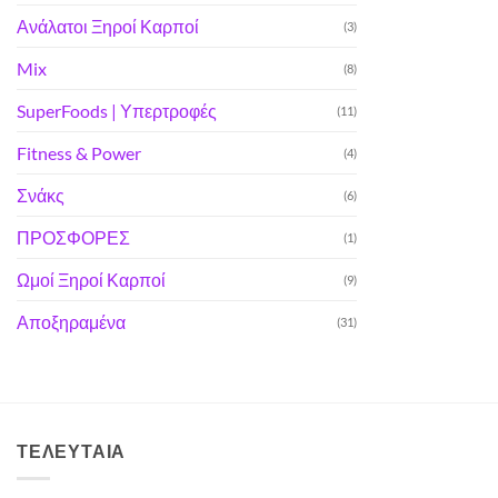
Ανάλατοι Ξηροί Καρποί
(3)
Mix
(8)
SuperFoods | Υπερτροφές
(11)
Fitness & Power
(4)
Σνάκς
(6)
ΠΡΟΣΦΟΡΕΣ
(1)
Ωμοί Ξηροί Καρποί
(9)
Αποξηραμένα
(31)
ΤΕΛΕΥΤΑΊΑ