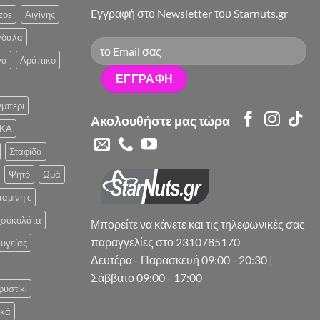
Eγγραφή στο Newsletter του Starnuts.gr
zos
Αιγίνης
γδαλα
να
Αράπικο
μπερι
Ακολουθήστε μας τώρα
ΚΑ
Σταφίδα
Ψητό
Ωμά
ταμίνη c
_σοκολάτα
Μπορείτε να κάνετε και τις τηλεφωνικές σας
παραγγελίες στο 2310785170
υγείας
Δευτέρα - Παρασκευή 09:00 - 20:30 |
Σάββατο 09:00 - 17:00
φυστίκι
ικά