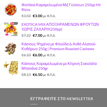
Φιστίκια Καραμελωμένα Μιξ Γεύσεων 250γρ Mr
Rizos
Original
Η
€
3.50
€
3.00
με Φ.Π.Α.
price
τρέχουσα
EXOTICA MIX ΑΠΟΞΗΡΑΜΕΝΩΝ ΦΡΟΥΤΩΝ
was:
τιμή
ΧΩΡΙΣ ΖΑΧΑΡΗ(250γρ)
€3.50.
είναι:
Original
Η
€
7.22
€
7.00
€3.00.
με Φ.Π.Α.
price
τρέχουσα
Κάσιους Ψημένα με Φλούδα & Ανθό Αλατιού
was:
τιμή
Κυθήρων 250g | Premium Roasted Cashews
€7.22.
είναι:
Original
Η
€
6.10
€
6.00
€7.00.
με Φ.Π.Α.
price
τρέχουσα
Κάσιους Καραμελωμένα με Κίτρινη Σοκολάτα
was:
τιμή
Μπανάνα 250gr
€6.10.
είναι:
Original
Η
€
8.13
€
6.50
€6.00.
με Φ.Π.Α.
price
τρέχουσα
was:
τιμή
€8.13.
είναι:
€6.50.
ΕΓΓΡΑΦΕΊΤΕ ΣΤΟ NEWSLETTER