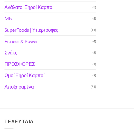
Ανάλατοι Ξηροί Καρποί
(3)
Mix
(8)
SuperFoods | Υπερτροφές
(11)
Fitness & Power
(4)
Σνάκς
(6)
ΠΡΟΣΦΟΡΕΣ
(1)
Ωμοί Ξηροί Καρποί
(9)
Αποξηραμένα
(31)
ΤΕΛΕΥΤΑΊΑ