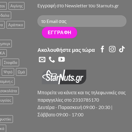
Eγγραφή στο Newsletter του Starnuts.gr
zos
Αιγίνης
γδαλα
να
Αράπικο
μπερι
Ακολουθήστε μας τώρα
ΚΑ
Σταφίδα
Ψητό
Ωμά
ταμίνη c
_σοκολάτα
Μπορείτε να κάνετε και τις τηλεφωνικές σας
παραγγελίες στο 2310785170
υγείας
Δευτέρα - Παρασκευή 09:00 - 20:30 |
Σάββατο 09:00 - 17:00
φυστίκι
ικά