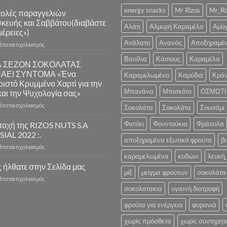
energy snacks
Mr Rizos
Mr_Ri
ολές παραγγελιών
κευής και Σαββάτου(διαβάστε
Αλάτι
Αλμυρή Καραμέλα
Αμύ
έρειες»)
Ανάλατο
Ανανάς
Αποξηραμέ
στο
ρέπεται σχολιασμός
Αποστολές
Βανίλια
Κάσιους
Καραμέλα
παραγγελιών
Α ΣΕΖΟΝ ΣΟΚΟΛΑΤΑΣ
Παρασκευής
ΝΑΕΙ ΣΥΝΤΟΜΑ «Ένα
Καραμελωμένο
Καρύδια
Κράν
και
ιστό Κρυμμένο Χαρτί για την
Σαββάτου(διαβάστε
Μπανάνα
Μπισκότο
ΟΣΜΩΤΙ
και την Ψυχολογία σας»
λεπτομέρειες»)
στο
ρέπεται σχολιασμός
Σοκολάτα
Σοκολάτα
Σουσάμι
Η
ΝΕΑ
Φιστίκι
Φουντούκια
Φράουλα
τοχή της RIZOS NUTS S.A
ΣΕΖΟΝ
 SIAL 2022 :.
ΣΟΚΟΛΑΤΑΣ
αποξηραμένα εξωτικά φρούτα
βι
στο
ρέπεται σχολιασμός
ΞΕΚΙΝΑΕΙ
Συμμετοχή
καραμελωμένα
κυδώνι
λευκή
ΣΥΝΤΟΜΑ
της
 ήλθατε στην Σελίδα μας
«Ένα
μίξ
μείγμα φρούτων
σοκολάτα 
RIZOS
Λαχταριστό
στο
ρέπεται σχολιασμός
NUTS
Κρυμμένο
Καλώς
σοκολατακια
υγιεινή διατροφή
S.A
Χαρτί
ήλθατε
στην
για
στην
φρούτα για ενέργεια
φυρανιά
.:
την
Σελίδα
SIAL
Υγεία
χωρίς πρόσθετα
χωρίς συντηρητ
μας
2022
και