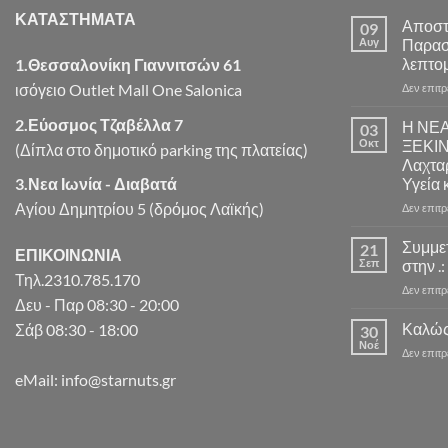
ΚΑΤΑΣΤΗΜΑΤΑ
Αποστ
09
Αυγ
Παρασ
λεπτομ
1.Θεσσαλονίκη Γιαννιτσών 61
ισόγειο Outlet Mall One Salonica
Δεν επιτ
2.Εύοσμος Τζαβέλλα 7
Η ΝΕ
03
Οκτ
ΞΕΚΙ
(Δίπλα στο δημοτικό parking της πλατείας)
Λαχταρ
3.Νεα Ιωνία - Διαβατά
Υγεία 
Αγίου Δημητρίου 5 (δρόμος Λαϊκής)
Δεν επιτ
Συμμε
21
ΕΠΙΚΟΙΝΩΝΙΑ
Σεπ
στην .:
Τηλ.2310.785.170
Δεν επιτ
Δευ - Παρ 08:30 - 20:00
Καλώς
Σάβ 08:30 - 18:00
30
Νοέ
Δεν επιτ
eMail: info@starnuts.gr