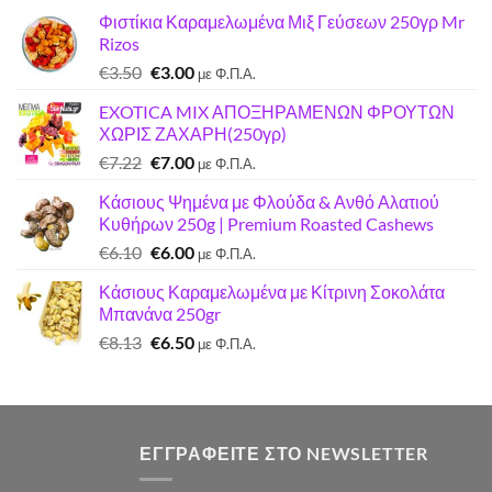
Φιστίκια Καραμελωμένα Μιξ Γεύσεων 250γρ Mr
Rizos
Original
Η
€
3.50
€
3.00
με Φ.Π.Α.
price
τρέχουσα
EXOTICA MIX ΑΠΟΞΗΡΑΜΕΝΩΝ ΦΡΟΥΤΩΝ
was:
τιμή
ΧΩΡΙΣ ΖΑΧΑΡΗ(250γρ)
€3.50.
είναι:
Original
Η
€
7.22
€
7.00
€3.00.
με Φ.Π.Α.
price
τρέχουσα
Κάσιους Ψημένα με Φλούδα & Ανθό Αλατιού
was:
τιμή
Κυθήρων 250g | Premium Roasted Cashews
€7.22.
είναι:
Original
Η
€
6.10
€
6.00
€7.00.
με Φ.Π.Α.
price
τρέχουσα
Κάσιους Καραμελωμένα με Κίτρινη Σοκολάτα
was:
τιμή
Μπανάνα 250gr
€6.10.
είναι:
Original
Η
€
8.13
€
6.50
€6.00.
με Φ.Π.Α.
price
τρέχουσα
was:
τιμή
€8.13.
είναι:
€6.50.
ΕΓΓΡΑΦΕΊΤΕ ΣΤΟ NEWSLETTER