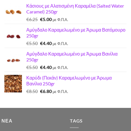
Κάσιους με Αλατισμένη Καραμέλα (Salted Water
Caramel) 250gr
Original
Η
€
6.25
€
5.00
με Φ.Π.Α.
price
τρέχουσα
Αμύγδαλο Καραμελωμένο με Άρωμα Βατόμουρο
was:
τιμή
250gr
€6.25.
είναι:
Original
Η
€
5.50
€
4.40
€5.00.
με Φ.Π.Α.
price
τρέχουσα
Αμύγδαλο Καραμελωμένο με Άρωμα Βανίλια
was:
τιμή
250gr
€5.50.
είναι:
Original
Η
€
5.50
€
4.40
€4.40.
με Φ.Π.Α.
price
τρέχουσα
Καρύδι (Πεκάν) Καραμελωμένο με Άρωμα
was:
τιμή
Βανίλια 250gr
€5.50.
είναι:
Original
Η
€
8.50
€
6.80
€4.40.
με Φ.Π.Α.
price
τρέχουσα
was:
τιμή
€8.50.
είναι:
€6.80.
 ΝΈΑ
TAGS