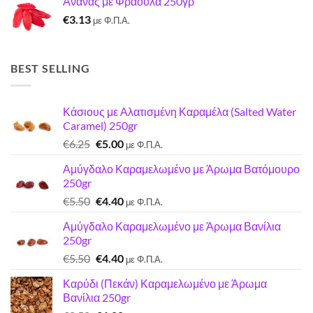
Ανανάς με Φράουλα 250γρ
was:
τιμή
€
3.13
€7.22.
είναι:
με Φ.Π.Α.
€7.00.
BEST SELLING
Κάσιους με Αλατισμένη Καραμέλα (Salted Water
Caramel) 250gr
Original
Η
€
6.25
€
5.00
με Φ.Π.Α.
price
τρέχουσα
Αμύγδαλο Καραμελωμένο με Άρωμα Βατόμουρο
was:
τιμή
250gr
€6.25.
είναι:
Original
Η
€
5.50
€
4.40
€5.00.
με Φ.Π.Α.
price
τρέχουσα
Αμύγδαλο Καραμελωμένο με Άρωμα Βανίλια
was:
τιμή
250gr
€5.50.
είναι:
Original
Η
€
5.50
€
4.40
€4.40.
με Φ.Π.Α.
price
τρέχουσα
Καρύδι (Πεκάν) Καραμελωμένο με Άρωμα
was:
τιμή
Βανίλια 250gr
€5.50.
είναι: