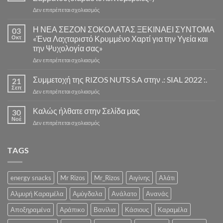
στο
Δεν επιτρέπεται σχολιασμός
Αποστολές
παραγγελιών
Η ΝΕΑ ΣΕΖΟΝ ΣΟΚΟΛΑΤΑΣ ΞΕΚΙΝΑΕΙ ΣΥΝΤΟΜΑ
03
Παρασκευής
Οκτ
«Ένα Λαχταριστό Κρυμμένο Χαρτί για την Υγεία και
και
την Ψυχολογία σας»
Σαββάτου(διαβάστε
στο
Δεν επιτρέπεται σχολιασμός
λεπτομέρειες»)
Η
ΝΕΑ
Συμμετοχή της RIZOS NUTS S.A στην .: SIAL 2022 :.
21
ΣΕΖΟΝ
Σεπ
στο
Δεν επιτρέπεται σχολιασμός
ΣΟΚΟΛΑΤΑΣ
Συμμετοχή
ΞΕΚΙΝΑΕΙ
της
Καλώς ήλθατε στην Σελίδα μας
ΣΥΝΤΟΜΑ
30
RIZOS
Νοέ
«Ένα
στο
Δεν επιτρέπεται σχολιασμός
NUTS
Λαχταριστό
Καλώς
S.A
Κρυμμένο
ήλθατε
στην
Χαρτί
στην
TAGS
.:
για
Σελίδα
SIAL
την
μας
2022
Υγεία
:.
energy snacks
Mr Rizos
Mr_Rizos
Αιγίνης
Αλάτι
και
την
Αλμυρή Καραμέλα
Αμύγδαλα
Ανάλατο
Ανανάς
Ψυχολογία
σας»
Αποξηραμένα
Αράπικο
Βανίλια
Κάσιους
Καραμέλα