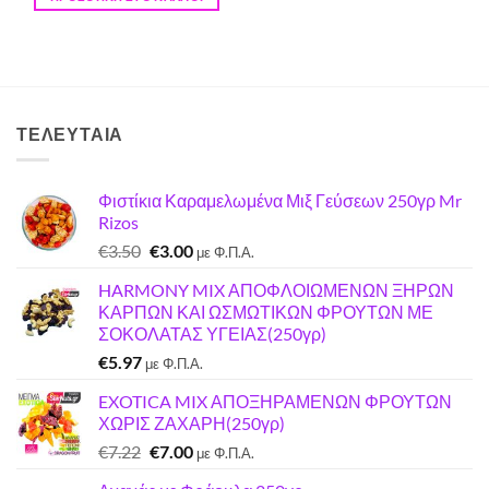
ΤΕΛΕΥΤΑΊΑ
Φιστίκια Καραμελωμένα Μιξ Γεύσεων 250γρ Mr
Rizos
Original
Η
€
3.50
€
3.00
με Φ.Π.Α.
price
τρέχουσα
HARMONY MIX ΑΠΟΦΛΟΙΩΜΕΝΩΝ ΞΗΡΩΝ
was:
τιμή
ΚΑΡΠΩΝ ΚΑΙ ΩΣΜΩΤΙΚΩΝ ΦΡΟΥΤΩΝ ΜΕ
€3.50.
είναι:
ΣΟΚΟΛΑΤΑΣ ΥΓΕΙΑΣ(250γρ)
€3.00.
€
5.97
με Φ.Π.Α.
EXOTICA MIX ΑΠΟΞΗΡΑΜΕΝΩΝ ΦΡΟΥΤΩΝ
ΧΩΡΙΣ ΖΑΧΑΡΗ(250γρ)
Original
Η
€
7.22
€
7.00
με Φ.Π.Α.
price
τρέχουσα