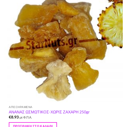
στη Λίστα
Επιθυμιών
ΑΠΟΞΗΡΑΜΈΝΑ
ΑΝΑΝΑΣ ΩΣΜΩΤΙΚΟΣ-ΧΩΡΙΣ ΖΑΧΑΡΗ 250gr
€
8.93
με Φ.Π.Α.
ΠΡΟΣΘΉΚΗ ΣΤΟ ΚΑΛΆΘΙ