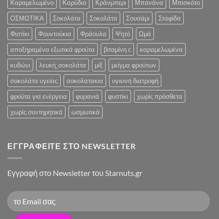
Καραμελωμένο
Καρύδια
Κράνμπερι
Μπανάνα
Μπισκότο
ΟΣΜΩΤΙΚΑ
Σοκολάτα
Σοκολάτα
Σουσάμι
Σταφίδα
Φιστίκι
Φουντούκια
Φράουλα
Ψητό
Ωμά
αποξηραμένα εξωτικά φρούτα
βιταμίνη c
καραμελωμένα
κυδώνι
λευκή_σοκολάτα
μίξ
μείγμα φρούτων
σοκολάτα υγείας
σοκολατακια
υγιεινή διατροφή
φρούτα για ενέργεια
φυρανιά
φυστίκι
χωρίς πρόσθετα
χωρίς συντηρητικά
ωσμωτικά
ΕΓΓΡΑΦΕΊΤΕ ΣΤΟ NEWSLETTER
Eγγραφή στο Newsletter του Starnuts.gr