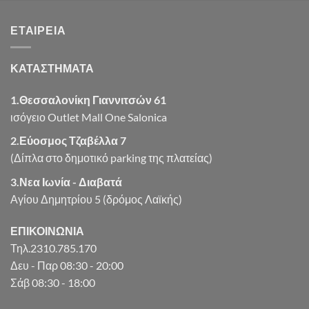
was:
τιμή
€8.13.
είναι:
ΕΤΑΙΡΕΊΑ
€6.50.
ΚΑΤΑΣΤΗΜΑΤΑ
1.Θεσσαλονίκη Γιαννιτσών 61
ισόγειο Outlet Mall One Salonica
2.Εύοσμος Τζαβέλλα 7
(Δίπλα στο δημοτικό parking της πλατείας)
3.Νεα Ιωνία - Διαβατά
Αγίου Δημητρίου 5 (δρόμος Λαϊκής)
ΕΠΙΚΟΙΝΩΝΙΑ
Τηλ.2310.785.170
Δευ - Παρ 08:30 - 20:00
Σάβ 08:30 - 18:00