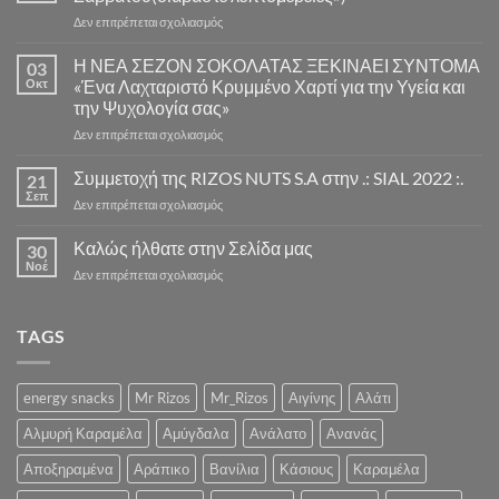
στο
Δεν επιτρέπεται σχολιασμός
Αποστολές
παραγγελιών
Η ΝΕΑ ΣΕΖΟΝ ΣΟΚΟΛΑΤΑΣ ΞΕΚΙΝΑΕΙ ΣΥΝΤΟΜΑ
03
Παρασκευής
Οκτ
«Ένα Λαχταριστό Κρυμμένο Χαρτί για την Υγεία και
και
την Ψυχολογία σας»
Σαββάτου(διαβάστε
στο
Δεν επιτρέπεται σχολιασμός
λεπτομέρειες»)
Η
ΝΕΑ
Συμμετοχή της RIZOS NUTS S.A στην .: SIAL 2022 :.
21
ΣΕΖΟΝ
Σεπ
στο
Δεν επιτρέπεται σχολιασμός
ΣΟΚΟΛΑΤΑΣ
Συμμετοχή
ΞΕΚΙΝΑΕΙ
της
Καλώς ήλθατε στην Σελίδα μας
ΣΥΝΤΟΜΑ
30
RIZOS
Νοέ
«Ένα
στο
Δεν επιτρέπεται σχολιασμός
NUTS
Λαχταριστό
Καλώς
S.A
Κρυμμένο
ήλθατε
στην
Χαρτί
στην
TAGS
.:
για
Σελίδα
SIAL
την
μας
2022
Υγεία
:.
energy snacks
Mr Rizos
Mr_Rizos
Αιγίνης
Αλάτι
και
την
Αλμυρή Καραμέλα
Αμύγδαλα
Ανάλατο
Ανανάς
Ψυχολογία
σας»
Αποξηραμένα
Αράπικο
Βανίλια
Κάσιους
Καραμέλα