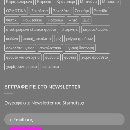
Καραμελωμένο
Καρύδια
Κράνμπερι
Μπανάνα
Μπισκότο
ΟΣΜΩΤΙΚΑ
Σοκολάτα
Σοκολάτα
Σουσάμι
Σταφίδα
Φιστίκι
Φουντούκια
Φράουλα
Ψητό
Ωμά
αποξηραμένα εξωτικά φρούτα
βιταμίνη c
καραμελωμένα
κυδώνι
λευκή_σοκολάτα
μίξ
μείγμα φρούτων
σοκολάτα υγείας
σοκολατακια
υγιεινή διατροφή
φρούτα για ενέργεια
φυρανιά
φυστίκι
χωρίς πρόσθετα
χωρίς συντηρητικά
ωσμωτικά
ΕΓΓΡΑΦΕΊΤΕ ΣΤΟ NEWSLETTER
Eγγραφή στο Newsletter του Starnuts.gr