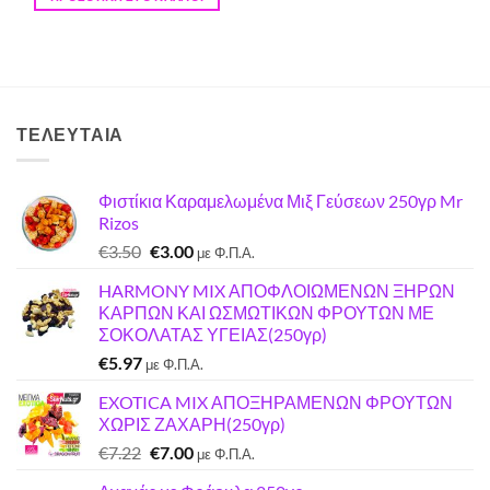
ΤΕΛΕΥΤΑΊΑ
Φιστίκια Καραμελωμένα Μιξ Γεύσεων 250γρ Mr
Rizos
Original
Η
€
3.50
€
3.00
με Φ.Π.Α.
price
τρέχουσα
HARMONY MIX ΑΠΟΦΛΟΙΩΜΕΝΩΝ ΞΗΡΩΝ
was:
τιμή
ΚΑΡΠΩΝ ΚΑΙ ΩΣΜΩΤΙΚΩΝ ΦΡΟΥΤΩΝ ΜΕ
€3.50.
είναι:
ΣΟΚΟΛΑΤΑΣ ΥΓΕΙΑΣ(250γρ)
€3.00.
€
5.97
με Φ.Π.Α.
EXOTICA MIX ΑΠΟΞΗΡΑΜΕΝΩΝ ΦΡΟΥΤΩΝ
ΧΩΡΙΣ ΖΑΧΑΡΗ(250γρ)
Original
Η
€
7.22
€
7.00
με Φ.Π.Α.
price
τρέχουσα