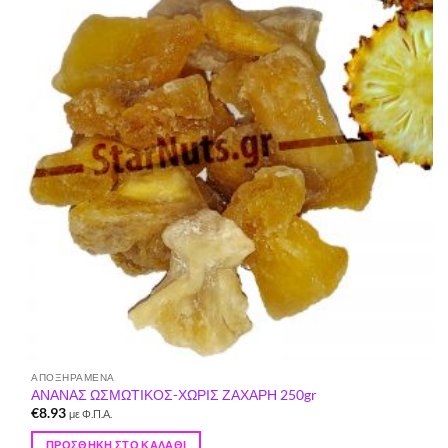
στη Λίστα
Επιθυμιών
ΑΠΟΞΗΡΑΜΈΝΑ
ΑΝΑΝΑΣ ΩΣΜΩΤΙΚΟΣ-ΧΩΡΙΣ ΖΑΧΑΡΗ 250gr
€
8.93
με Φ.Π.Α.
ΠΡΟΣΘΉΚΗ ΣΤΟ ΚΑΛΆΘΙ