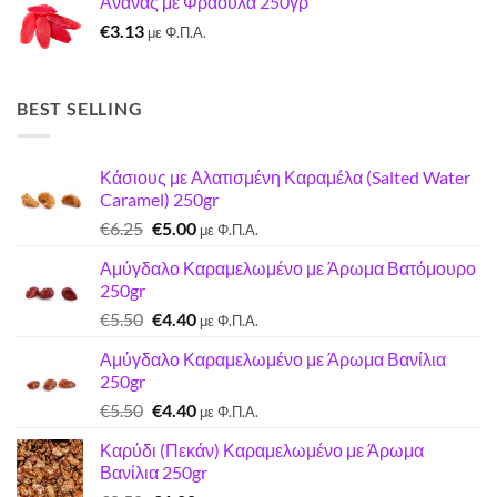
Ανανάς με Φράουλα 250γρ
was:
τιμή
€
3.13
€7.22.
είναι:
με Φ.Π.Α.
€7.00.
BEST SELLING
Κάσιους με Αλατισμένη Καραμέλα (Salted Water
Caramel) 250gr
Original
Η
€
6.25
€
5.00
με Φ.Π.Α.
price
τρέχουσα
Αμύγδαλο Καραμελωμένο με Άρωμα Βατόμουρο
was:
τιμή
250gr
€6.25.
είναι:
Original
Η
€
5.50
€
4.40
€5.00.
με Φ.Π.Α.
price
τρέχουσα
Αμύγδαλο Καραμελωμένο με Άρωμα Βανίλια
was:
τιμή
250gr
€5.50.
είναι:
Original
Η
€
5.50
€
4.40
€4.40.
με Φ.Π.Α.
price
τρέχουσα
Καρύδι (Πεκάν) Καραμελωμένο με Άρωμα
was:
τιμή
Βανίλια 250gr
€5.50.
είναι: