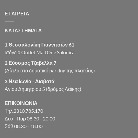
was:
τιμή
€8.13.
είναι:
ΕΤΑΙΡΕΊΑ
€6.50.
ΚΑΤΑΣΤΗΜΑΤΑ
1.Θεσσαλονίκη Γιαννιτσών 61
ισόγειο Outlet Mall One Salonica
2.Εύοσμος Τζαβέλλα 7
(Δίπλα στο δημοτικό parking της πλατείας)
3.Νεα Ιωνία - Διαβατά
Αγίου Δημητρίου 5 (δρόμος Λαϊκής)
ΕΠΙΚΟΙΝΩΝΙΑ
Τηλ.2310.785.170
Δευ - Παρ 08:30 - 20:00
Σάβ 08:30 - 18:00