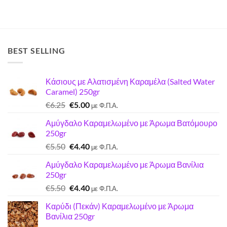
BEST SELLING
Κάσιους με Αλατισμένη Καραμέλα (Salted Water
Caramel) 250gr
Original
Η
€
6.25
€
5.00
με Φ.Π.Α.
price
τρέχουσα
Αμύγδαλο Καραμελωμένο με Άρωμα Βατόμουρο
was:
τιμή
250gr
€6.25.
είναι:
Original
Η
€
5.50
€
4.40
€5.00.
με Φ.Π.Α.
price
τρέχουσα
Αμύγδαλο Καραμελωμένο με Άρωμα Βανίλια
was:
τιμή
250gr
€5.50.
είναι:
Original
Η
€
5.50
€
4.40
€4.40.
με Φ.Π.Α.
price
τρέχουσα
Καρύδι (Πεκάν) Καραμελωμένο με Άρωμα
was:
τιμή
Βανίλια 250gr
€5.50.
είναι: