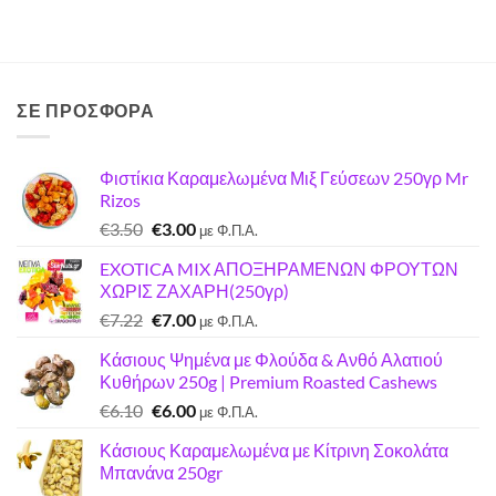
ΣΕ ΠΡΟΣΦΟΡΑ
Φιστίκια Καραμελωμένα Μιξ Γεύσεων 250γρ Mr
Rizos
Original
Η
€
3.50
€
3.00
με Φ.Π.Α.
price
τρέχουσα
EXOTICA MIX ΑΠΟΞΗΡΑΜΕΝΩΝ ΦΡΟΥΤΩΝ
was:
τιμή
ΧΩΡΙΣ ΖΑΧΑΡΗ(250γρ)
€3.50.
είναι:
Original
Η
€
7.22
€
7.00
€3.00.
με Φ.Π.Α.
price
τρέχουσα
Κάσιους Ψημένα με Φλούδα & Ανθό Αλατιού
was:
τιμή
Κυθήρων 250g | Premium Roasted Cashews
€7.22.
είναι:
Original
Η
€
6.10
€
6.00
€7.00.
με Φ.Π.Α.
price
τρέχουσα
Κάσιους Καραμελωμένα με Κίτρινη Σοκολάτα
was:
τιμή
Μπανάνα 250gr
€6.10.
είναι: