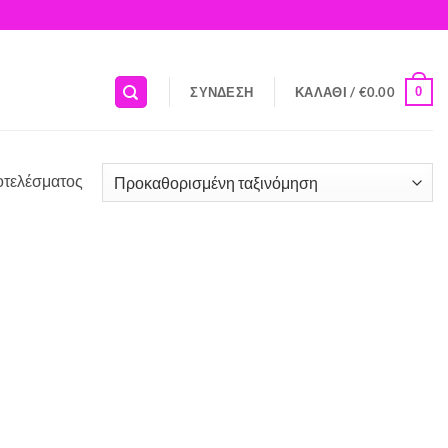
0
ΣΎΝΔΕΣΗ
ΚΑΛΆΘΙ /
€
0.00
οτελέσματος