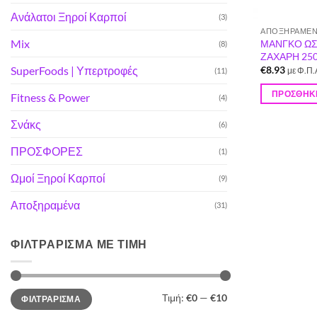
Ανάλατοι Ξηροί Καρποί
(3)
ΑΠΟΞΗΡΑΜΈ
Mix
ΜΑΝΓΚΟ ΩΣ
(8)
ΖΑΧΑΡΗ 250
SuperFoods | Υπερτροφές
€
8.93
(11)
με Φ.Π.
ΠΡΟΣΘΉΚΗ
Fitness & Power
(4)
Σνάκς
(6)
ΠΡΟΣΦΟΡΕΣ
(1)
Ωμοί Ξηροί Καρποί
(9)
Αποξηραμένα
(31)
ΦΙΛΤΡΆΡΙΣΜΑ ΜΕ ΤΙΜΉ
Ελάχιστη
Μέγιστη
Τιμή:
€0
—
€10
ΦΙΛΤΡΆΡΙΣΜΑ
τιμή
τιμή