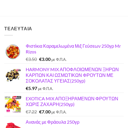
ΤΕΛΕΥΤΑΊΑ
Φιστίκια Καραμελωμένα Μιξ Γεύσεων 250γρ Mr
Rizos
Original
Η
€
3.50
€
3.00
με Φ.Π.Α.
price
τρέχουσα
HARMONY MIX ΑΠΟΦΛΟΙΩΜΕΝΩΝ ΞΗΡΩΝ
was:
τιμή
ΚΑΡΠΩΝ ΚΑΙ ΩΣΜΩΤΙΚΩΝ ΦΡΟΥΤΩΝ ΜΕ
€3.50.
είναι:
ΣΟΚΟΛΑΤΑΣ ΥΓΕΙΑΣ(250γρ)
€3.00.
€
5.97
με Φ.Π.Α.
EXOTICA MIX ΑΠΟΞΗΡΑΜΕΝΩΝ ΦΡΟΥΤΩΝ
ΧΩΡΙΣ ΖΑΧΑΡΗ(250γρ)
Original
Η
€
7.22
€
7.00
με Φ.Π.Α.
price
τρέχουσα
Ανανάς με Φράουλα 250γρ
was:
τιμή