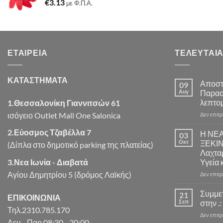
€
3.13
€7.22.
είναι:
με Φ.Π.Α.
€7.00.
ΕΤΑΙΡΕΊΑ
ΤΕΛΕΥΤΑΊΑ
ΚΑΤΑΣΤΗΜΑΤΑ
Αποστ
09
Αυγ
Παρασ
λεπτομ
1.Θεσσαλονίκη Γιαννιτσών 61
ισόγειο Outlet Mall One Salonica
Δεν επιτ
2.Εύοσμος Τζαβέλλα 7
Η ΝΕ
03
Οκτ
ΞΕΚΙ
(Δίπλα στο δημοτικό parking της πλατείας)
Λαχταρ
3.Νεα Ιωνία - Διαβατά
Υγεία 
Αγίου Δημητρίου 5 (δρόμος Λαϊκής)
Δεν επιτ
Συμμε
21
ΕΠΙΚΟΙΝΩΝΙΑ
Σεπ
στην .:
Τηλ.2310.785.170
Δεν επιτ
Δευ - Παρ 08:30 - 20:00