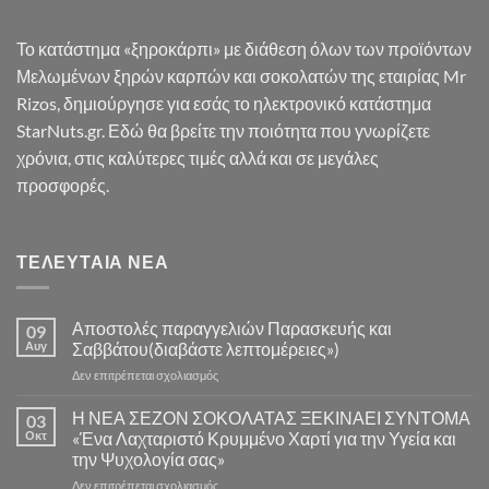
Το κατάστημα «ξηροκάρπι» με διάθεση όλων των προϊόντων
Μελωμένων ξηρών καρπών και σοκολατών της εταιρίας Mr
Rizos, δημιούργησε για εσάς το ηλεκτρονικό κατάστημα
StarNuts.gr. Εδώ θα βρείτε την ποιότητα που γνωρίζετε
χρόνια, στις καλύτερες τιμές αλλά και σε μεγάλες
προσφορές.
ΤΕΛΕΥΤΑΊΑ ΝΈΑ
Αποστολές παραγγελιών Παρασκευής και
09
Αυγ
Σαββάτου(διαβάστε λεπτομέρειες»)
στο
Δεν επιτρέπεται σχολιασμός
Αποστολές
παραγγελιών
Η ΝΕΑ ΣΕΖΟΝ ΣΟΚΟΛΑΤΑΣ ΞΕΚΙΝΑΕΙ ΣΥΝΤΟΜΑ
03
Παρασκευής
Οκτ
«Ένα Λαχταριστό Κρυμμένο Χαρτί για την Υγεία και
και
την Ψυχολογία σας»
Σαββάτου(διαβάστε
στο
Δεν επιτρέπεται σχολιασμός
λεπτομέρειες»)