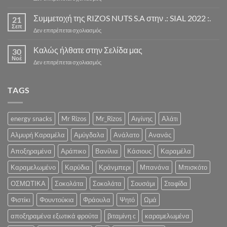
Η
ΝΕΑ
Συμμετοχή της RIZOS NUTS S.A στην .: SIAL 2022 :.
21
ΣΕΖΟΝ
Σεπ
στο
Δεν επιτρέπεται σχολιασμός
ΣΟΚΟΛΑΤΑΣ
Συμμετοχή
ΞΕΚΙΝΑΕΙ
της
Καλώς ήλθατε στην Σελίδα μας
ΣΥΝΤΟΜΑ
30
RIZOS
Νοέ
«Ένα
στο
Δεν επιτρέπεται σχολιασμός
NUTS
Λαχταριστό
Καλώς
S.A
Κρυμμένο
ήλθατε
στην
Χαρτί
στην
TAGS
.:
για
Σελίδα
SIAL
την
μας
2022
Υγεία
:.
energy snacks
Mr Rizos
Mr_Rizos
Αιγίνης
Αλάτι
και
την
Αλμυρή Καραμέλα
Αμύγδαλα
Ανάλατο
Ανανάς
Ψυχολογία
σας»
Αποξηραμένα
Αράπικο
Βανίλια
Κάσιους
Καραμέλα
Καραμελωμένο
Καρύδια
Κράνμπερι
Μπανάνα
Μπισκότο
ΟΣΜΩΤΙΚΑ
Σοκολάτα
Σοκολάτα
Σουσάμι
Σταφίδα
Φιστίκι
Φουντούκια
Φράουλα
Ψητό
Ωμά
αποξηραμένα εξωτικά φρούτα
βιταμίνη c
καραμελωμένα