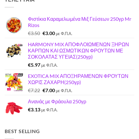
Φιστίκια Καραμελωμένα Μιξ Γεύσεων 250γρ Mr
Rizos
Original
Η
€
3.50
€
3.00
με Φ.Π.Α.
price
τρέχουσα
HARMONY MIX ΑΠΟΦΛΟΙΩΜΕΝΩΝ ΞΗΡΩΝ
was:
τιμή
ΚΑΡΠΩΝ ΚΑΙ ΩΣΜΩΤΙΚΩΝ ΦΡΟΥΤΩΝ ΜΕ
€3.50.
είναι:
ΣΟΚΟΛΑΤΑΣ ΥΓΕΙΑΣ(250γρ)
€3.00.
€
5.97
με Φ.Π.Α.
EXOTICA MIX ΑΠΟΞΗΡΑΜΕΝΩΝ ΦΡΟΥΤΩΝ
ΧΩΡΙΣ ΖΑΧΑΡΗ(250γρ)
Original
Η
€
7.22
€
7.00
με Φ.Π.Α.
price
τρέχουσα
Ανανάς με Φράουλα 250γρ
was:
τιμή
€
3.13
€7.22.
είναι:
με Φ.Π.Α.
€7.00.
BEST SELLING