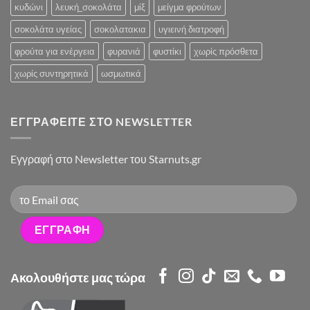
κυδώνι
λευκή_σοκολάτα
μίξ
μείγμα φρούτων
σοκολάτα υγείας
σοκολατακια
υγιεινή διατροφή
φρούτα για ενέργεια
φυρανιά
φυστίκι
χωρίς πρόσθετα
χωρίς συντηρητικά
ωσμωτικά
ΕΓΓΡΑΦΕΊΤΕ ΣΤΟ NEWSLETTER
Eγγραφή στο Newsletter του Starnuts.gr
Ακολουθήστε μας τώρα