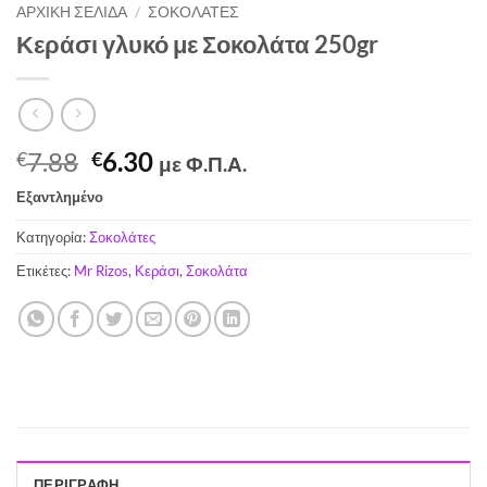
ΑΡΧΙΚΉ ΣΕΛΊΔΑ
/
ΣΟΚΟΛΆΤΕΣ
Κεράσι γλυκό με Σοκολάτα 250gr
Original
Η
7.88
6.30
€
€
με Φ.Π.Α.
price
τρέχουσα
Εξαντλημένο
was:
τιμή
€7.88.
είναι:
Κατηγορία:
Σοκολάτες
€6.30.
Ετικέτες:
Mr Rizos
,
Κεράσι
,
Σοκολάτα
ΠΕΡΙΓΡΑΦΉ