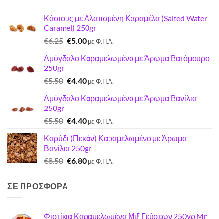
Κάσιους με Αλατισμένη Καραμέλα (Salted Water
Caramel) 250gr
Original
Η
€
6.25
€
5.00
με Φ.Π.Α.
price
τρέχουσα
Αμύγδαλο Καραμελωμένο με Άρωμα Βατόμουρο
was:
τιμή
250gr
€6.25.
είναι:
Original
Η
€
5.50
€
4.40
€5.00.
με Φ.Π.Α.
price
τρέχουσα
Αμύγδαλο Καραμελωμένο με Άρωμα Βανίλια
was:
τιμή
250gr
€5.50.
είναι:
Original
Η
€
5.50
€
4.40
€4.40.
με Φ.Π.Α.
price
τρέχουσα
Καρύδι (Πεκάν) Καραμελωμένο με Άρωμα
was:
τιμή
Βανίλια 250gr
€5.50.
είναι:
Original
Η
€
8.50
€
6.80
€4.40.
με Φ.Π.Α.
price
τρέχουσα
was:
τιμή
ΣΕ ΠΡΟΣΦΟΡΑ
€8.50.
είναι:
€6.80.
Φιστίκια Καραμελωμένα Μιξ Γεύσεων 250γρ Mr