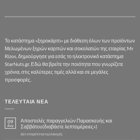
Το κατάστημα «ξηροκάρπι» με διάθεση όλων των προϊόντων
Μελωμένων ξηρών καρπών και σοκολατών της εταιρίας Mr
Rizos, δημιούργησε για εσάς το ηλεκτρονικό κατάστημα
StarNuts.gr. Εδώ θα βρείτε την ποιότητα που γνωρίζετε
χρόνια, στις καλύτερες τιμές αλλά και σε μεγάλες
προσφορές.
ΤΕΛΕΥΤΑΊΑ ΝΈΑ
Αποστολές παραγγελιών Παρασκευής και
09
Αυγ
Σαββάτου(διαβάστε λεπτομέρειες»)
στο
Δεν επιτρέπεται σχολιασμός
Αποστολές