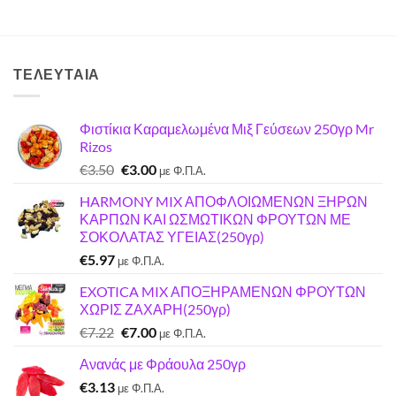
ΤΕΛΕΥΤΑΊΑ
Φιστίκια Καραμελωμένα Μιξ Γεύσεων 250γρ Mr
Rizos
Original
Η
€
3.50
€
3.00
με Φ.Π.Α.
price
τρέχουσα
HARMONY MIX ΑΠΟΦΛΟΙΩΜΕΝΩΝ ΞΗΡΩΝ
was:
τιμή
ΚΑΡΠΩΝ ΚΑΙ ΩΣΜΩΤΙΚΩΝ ΦΡΟΥΤΩΝ ΜΕ
€3.50.
είναι:
ΣΟΚΟΛΑΤΑΣ ΥΓΕΙΑΣ(250γρ)
€3.00.
€
5.97
με Φ.Π.Α.
EXOTICA MIX ΑΠΟΞΗΡΑΜΕΝΩΝ ΦΡΟΥΤΩΝ
ΧΩΡΙΣ ΖΑΧΑΡΗ(250γρ)
Original
Η
€
7.22
€
7.00
με Φ.Π.Α.
price
τρέχουσα
Ανανάς με Φράουλα 250γρ
was:
τιμή
€
3.13
€7.22.
είναι:
με Φ.Π.Α.