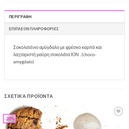
ΠΕΡΙΓΡΑΦΉ
ΕΠΙΠΛΈΟΝ ΠΛΗΡΟΦΟΡΊΕΣ
Σοκολατένιο αμύγδαλο με φρέσκο καρπό και
λαχταριστή μαύρη σοκολάτα ΙΟΝ . (choco-
amygdalo)
ΣΧΕΤΙΚΆ ΠΡΟΪΌΝΤΑ
-20%
Προσθήκη
στη Λίστα
Επιθυμιών