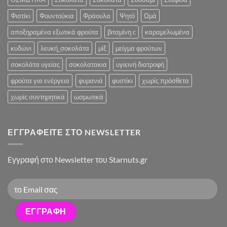
Φιστίκι
Φουντούκια
Φράουλα
Ψητό
Ωμά
αποξηραμένα εξωτικά φρούτα
βιταμίνη c
καραμελωμένα
κυδώνι
λευκή_σοκολάτα
μίξ
μείγμα φρούτων
σοκολάτα υγείας
σοκολατακια
υγιεινή διατροφή
φρούτα για ενέργεια
φυρανιά
φυστίκι
χωρίς πρόσθετα
χωρίς συντηρητικά
ωσμωτικά
ΕΓΓΡΑΦΕΊΤΕ ΣΤΟ NEWSLETTER
Eγγραφή στο Newsletter του Starnuts.gr