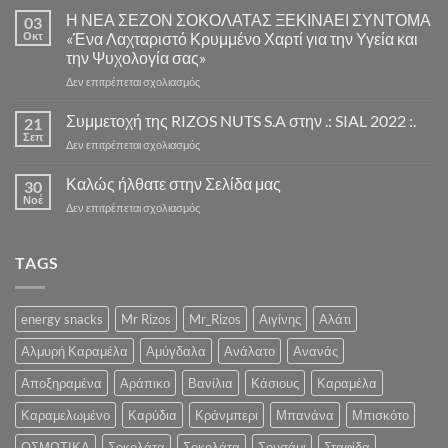
παραγγελιών
Η ΝΕΑ ΣΕΖΟΝ ΣΟΚΟΛΑΤΑΣ ΞΕΚΙΝΑΕΙ ΣΥΝΤΟΜΑ
03
Παρασκευής
Οκτ
«Ένα Λαχταριστό Κρυμμένο Χαρτί για την Υγεία και
και
την Ψυχολογία σας»
Σαββάτου(διαβάστε
στο
Δεν επιτρέπεται σχολιασμός
λεπτομέρειες»)
Η
ΝΕΑ
Συμμετοχή της RIZOS NUTS S.A στην .: SIAL 2022 :.
21
ΣΕΖΟΝ
Σεπ
στο
Δεν επιτρέπεται σχολιασμός
ΣΟΚΟΛΑΤΑΣ
Συμμετοχή
ΞΕΚΙΝΑΕΙ
της
Καλώς ήλθατε στην Σελίδα μας
ΣΥΝΤΟΜΑ
30
RIZOS
Νοέ
«Ένα
στο
Δεν επιτρέπεται σχολιασμός
NUTS
Λαχταριστό
Καλώς
S.A
Κρυμμένο
ήλθατε
στην
Χαρτί
στην
TAGS
.:
για
Σελίδα
SIAL
την
μας
2022
Υγεία
:.
energy snacks
Mr Rizos
Mr_Rizos
Αιγίνης
Αλάτι
και
την
Αλμυρή Καραμέλα
Αμύγδαλα
Ανάλατο
Ανανάς
Ψυχολογία
σας»
Αποξηραμένα
Αράπικο
Βανίλια
Κάσιους
Καραμέλα
Καραμελωμένο
Καρύδια
Κράνμπερι
Μπανάνα
Μπισκότο
ΟΣΜΩΤΙΚΑ
Σοκολάτα
Σοκολάτα
Σουσάμι
Σταφίδα