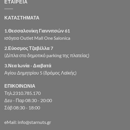
ΕΤΑΙΡΕΊΑ
€6.50.
ΚΑΤΑΣΤΗΜΑΤΑ
1.Θεσσαλονίκη Γιαννιτσών 61
ισόγειο Outlet Mall One Salonica
2.Εύοσμος Τζαβέλλα 7
(Δίπλα στο δημοτικό parking της πλατείας)
3.Νεα Ιωνία - Διαβατά
Αγίου Δημητρίου 5 (δρόμος Λαϊκής)
ΕΠΙΚΟΙΝΩΝΙΑ
Τηλ.2310.785.170
Δευ - Παρ 08:30 - 20:00
Σάβ 08:30 - 18:00
eMail: info@starnuts.gr