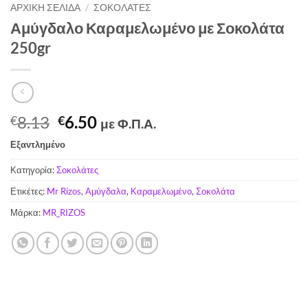
ΑΡΧΙΚΉ ΣΕΛΊΔΑ
/
ΣΟΚΟΛΆΤΕΣ
Αμύγδαλο Καραμελωμένο με Σοκολάτα
250gr
Original
Η
8.13
6.50
€
€
με Φ.Π.Α.
price
τρέχουσα
Εξαντλημένο
was:
τιμή
€8.13.
είναι:
Κατηγορία:
Σοκολάτες
€6.50.
Ετικέτες:
Mr Rizos
,
Αμύγδαλα
,
Καραμελωμένο
,
Σοκολάτα
Μάρκα:
MR_RIZOS