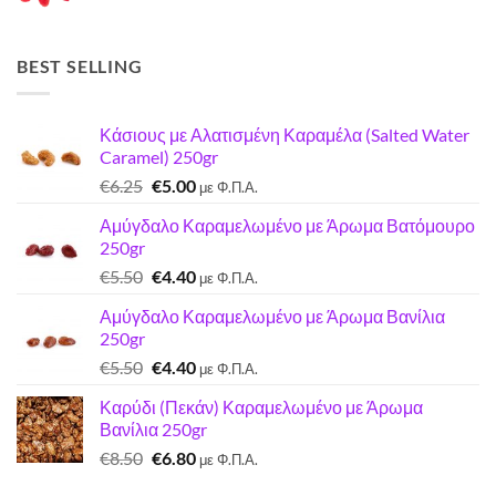
€7.00.
BEST SELLING
Κάσιους με Αλατισμένη Καραμέλα (Salted Water
Caramel) 250gr
Original
Η
€
6.25
€
5.00
με Φ.Π.Α.
price
τρέχουσα
Αμύγδαλο Καραμελωμένο με Άρωμα Βατόμουρο
was:
τιμή
250gr
€6.25.
είναι:
Original
Η
€
5.50
€
4.40
€5.00.
με Φ.Π.Α.
price
τρέχουσα
Αμύγδαλο Καραμελωμένο με Άρωμα Βανίλια
was:
τιμή
250gr
€5.50.
είναι:
Original
Η
€
5.50
€
4.40
€4.40.
με Φ.Π.Α.
price
τρέχουσα
Καρύδι (Πεκάν) Καραμελωμένο με Άρωμα
was:
τιμή
Βανίλια 250gr
€5.50.
είναι:
Original
Η
€
8.50
€
6.80
€4.40.
με Φ.Π.Α.
price
τρέχουσα