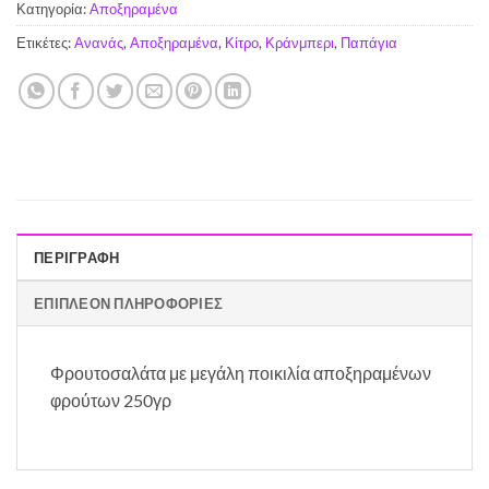
Κατηγορία:
Αποξηραμένα
Ετικέτες:
Ανανάς
,
Αποξηραμένα
,
Κίτρο
,
Κράνμπερι
,
Παπάγια
ΠΕΡΙΓΡΑΦΉ
ΕΠΙΠΛΈΟΝ ΠΛΗΡΟΦΟΡΊΕΣ
Φρουτοσαλάτα με μεγάλη ποικιλία αποξηραμένων
φρούτων 250γρ