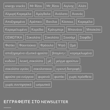
2022
Υγεία
:.
energy snacks
Mr Rizos
Mr_Rizos
Αιγίνης
Αλάτι
και
την
Αλμυρή Καραμέλα
Αμύγδαλα
Ανάλατο
Ανανάς
Ψυχολογία
σας»
Αποξηραμένα
Αράπικο
Βανίλια
Κάσιους
Καραμέλα
Καραμελωμένο
Καρύδια
Κράνμπερι
Μπανάνα
Μπισκότο
ΟΣΜΩΤΙΚΑ
Σοκολάτα
Σοκολάτα
Σουσάμι
Σταφίδα
Φιστίκι
Φουντούκια
Φράουλα
Ψητό
Ωμά
αποξηραμένα εξωτικά φρούτα
βιταμίνη c
καραμελωμένα
κυδώνι
λευκή_σοκολάτα
μίξ
μείγμα φρούτων
σοκολάτα υγείας
σοκολατακια
υγιεινή διατροφή
φρούτα για ενέργεια
φυρανιά
φυστίκι
χωρίς πρόσθετα
χωρίς συντηρητικά
ωσμωτικά
ΕΓΓΡΑΦΕΊΤΕ ΣΤΟ NEWSLETTER