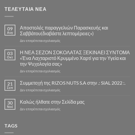
ΤΕΛΕΥΤΑΊΑ ΝΈΑ
Αποστολές παραγγελιών Παρασκευής και
09
Αυγ
Σαββάτου(διαβάστε λεπτομέρειες»)
στο
Δεν επιτρέπεται σχολιασμός
Αποστολές
παραγγελιών
Η ΝΕΑ ΣΕΖΟΝ ΣΟΚΟΛΑΤΑΣ ΞΕΚΙΝΑΕΙ ΣΥΝΤΟΜΑ
03
Παρασκευής
Οκτ
«Ένα Λαχταριστό Κρυμμένο Χαρτί για την Υγεία και
και
την Ψυχολογία σας»
Σαββάτου(διαβάστε
στο
Δεν επιτρέπεται σχολιασμός
λεπτομέρειες»)
Η
ΝΕΑ
Συμμετοχή της RIZOS NUTS S.A στην .: SIAL 2022 :.
21
ΣΕΖΟΝ
Σεπ
στο
Δεν επιτρέπεται σχολιασμός
ΣΟΚΟΛΑΤΑΣ
Συμμετοχή
ΞΕΚΙΝΑΕΙ
της
Καλώς ήλθατε στην Σελίδα μας
ΣΥΝΤΟΜΑ
30
RIZOS
Νοέ
«Ένα
στο
Δεν επιτρέπεται σχολιασμός
NUTS
Λαχταριστό
Καλώς
S.A
Κρυμμένο
ήλθατε
στην
Χαρτί
στην
TAGS
.:
για
Σελίδα
SIAL
την
μας