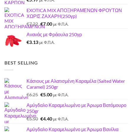
με Φ.Π.Α.
EXOTICA MIX ΑΠΟΞΗΡΑΜΕΝΩΝ ΦΡΟΥΤΩΝ
ΧΩΡΙΣ ΖΑΧΑΡΗ(250γρ)
Original
Η
€
7.22
€
7.00
με Φ.Π.Α.
price
τρέχουσα
Ανανάς με Φράουλα 250γρ
was:
τιμή
€
3.13
€7.22.
είναι:
με Φ.Π.Α.
€7.00.
BEST SELLING
Κάσιους με Αλατισμένη Καραμέλα (Salted Water
Caramel) 250gr
Original
Η
€
6.25
€
5.00
με Φ.Π.Α.
price
τρέχουσα
Αμύγδαλο Καραμελωμένο με Άρωμα Βατόμουρο
was:
τιμή
250gr
€6.25.
είναι:
Original
Η
€
5.50
€
4.40
€5.00.
με Φ.Π.Α.
price
τρέχουσα
Αμύγδαλο Καραμελωμένο με Άρωμα Βανίλια
was:
τιμή