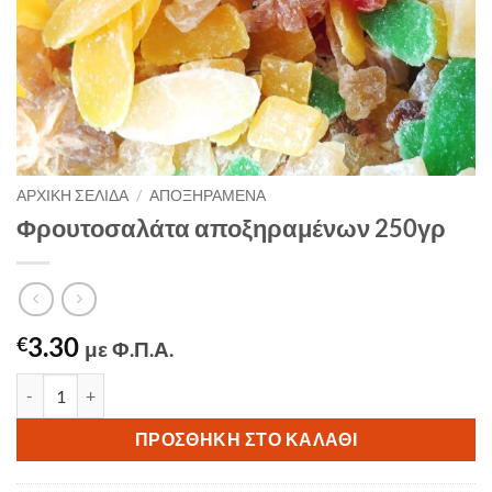
ΑΡΧΙΚΉ ΣΕΛΊΔΑ
/
ΑΠΟΞΗΡΑΜΈΝΑ
Φρουτοσαλάτα αποξηραμένων 250γρ
3.30
€
με Φ.Π.Α.
Φρουτοσαλάτα αποξηραμένων 250γρ ποσότητα
ΠΡΟΣΘΉΚΗ ΣΤΟ ΚΑΛΆΘΙ