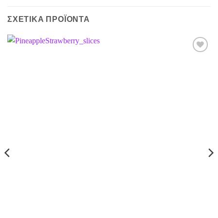
ΣΧΕΤΙΚΆ ΠΡΟΪΌΝΤΑ
Προσθήκη
στη Λίστα
Επιθυμιών