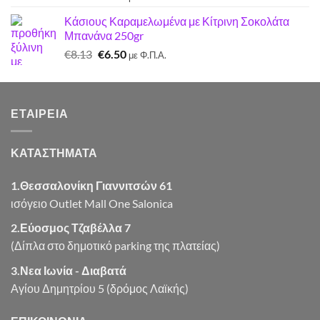
price
τρέχουσα
Κάσιους Καραμελωμένα με Κίτρινη Σοκολάτα
was:
τιμή
Μπανάνα 250gr
€6.10.
είναι:
Original
Η
€
8.13
€
6.50
€6.00.
με Φ.Π.Α.
price
τρέχουσα
was:
τιμή
€8.13.
είναι:
ΕΤΑΙΡΕΊΑ
€6.50.
ΚΑΤΑΣΤΗΜΑΤΑ
1.Θεσσαλονίκη Γιαννιτσών 61
ισόγειο Outlet Mall One Salonica
2.Εύοσμος Τζαβέλλα 7
(Δίπλα στο δημοτικό parking της πλατείας)
3.Νεα Ιωνία - Διαβατά
Αγίου Δημητρίου 5 (δρόμος Λαϊκής)