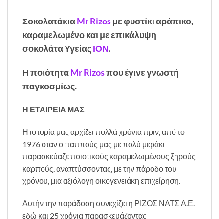
Σοκολατάκια
Mr Rizos
με φυστίκι αράπικο,
καραμελωμένο και με επικάλυψη
σοκολάτα Υγείας
ΙΟΝ
.
Η ποιότητα
Mr Rizos
που έγινε γνωστή
παγκοσμίως.
Η ΕΤΑΙΡΕΙΑ ΜΑΣ
Η ιστορία μας αρχίζει πολλά χρόνια πριν, από το
1976 όταν ο παππούς μας με πολύ μεράκι
παρασκεύαζε ποιοτικούς καραμελωμένους ξηρούς
καρπούς, αναπτύσσοντας, με την πάροδο του
χρόνου, μια αξιόλογη οικογενειάκη επιχείρηση.
Αυτήν την παράδοση συνεχίζει η ΡΙΖΟΣ ΝΑΤΣ Α.Ε.
εδώ και 25 χρόνια παρασκευάζοντας