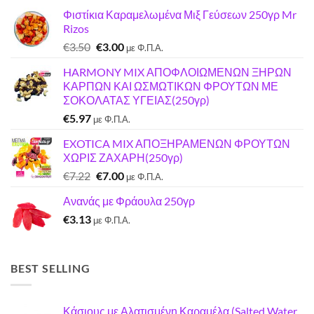
Φιστίκια Καραμελωμένα Μιξ Γεύσεων 250γρ Mr
Rizos
Original
Η
€
3.50
€
3.00
με Φ.Π.Α.
price
τρέχουσα
HARMONY MIX ΑΠΟΦΛΟΙΩΜΕΝΩΝ ΞΗΡΩΝ
was:
τιμή
ΚΑΡΠΩΝ ΚΑΙ ΩΣΜΩΤΙΚΩΝ ΦΡΟΥΤΩΝ ΜΕ
€3.50.
είναι:
ΣΟΚΟΛΑΤΑΣ ΥΓΕΙΑΣ(250γρ)
€3.00.
€
5.97
με Φ.Π.Α.
EXOTICA MIX ΑΠΟΞΗΡΑΜΕΝΩΝ ΦΡΟΥΤΩΝ
ΧΩΡΙΣ ΖΑΧΑΡΗ(250γρ)
Original
Η
€
7.22
€
7.00
με Φ.Π.Α.
price
τρέχουσα
Ανανάς με Φράουλα 250γρ
was:
τιμή
€
3.13
€7.22.
είναι:
με Φ.Π.Α.
€7.00.
BEST SELLING
Κάσιους με Αλατισμένη Καραμέλα (Salted Water