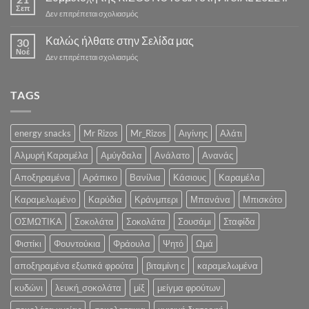
ΣΕΖΟΝ
Σεπ
στο
Δεν επιτρέπεται σχολιασμός
ΣΟΚΟΛΑΤΑΣ
Συμμετοχή
ΞΕΚΙΝΑΕΙ
της
Καλώς ήλθατε στην Σελίδα μας
ΣΥΝΤΟΜΑ
30
RIZOS
Νοέ
«Ένα
στο
Δεν επιτρέπεται σχολιασμός
NUTS
Λαχταριστό
Καλώς
S.A
Κρυμμένο
ήλθατε
στην
Χαρτί
στην
TAGS
.:
για
Σελίδα
SIAL
την
μας
2022
Υγεία
:.
energy snacks
Mr Rizos
Mr_Rizos
Αιγίνης
Αλάτι
και
την
Αλμυρή Καραμέλα
Αμύγδαλα
Ανάλατο
Ανανάς
Ψυχολογία
σας»
Αποξηραμένα
Αράπικο
Βανίλια
Κάσιους
Καραμέλα
Καραμελωμένο
Καρύδια
Κράνμπερι
Μπανάνα
Μπισκότο
ΟΣΜΩΤΙΚΑ
Σοκολάτα
Σοκολάτα
Σουσάμι
Σταφίδα
Φιστίκι
Φουντούκια
Φράουλα
Ψητό
Ωμά
αποξηραμένα εξωτικά φρούτα
βιταμίνη c
καραμελωμένα
κυδώνι
λευκή_σοκολάτα
μίξ
μείγμα φρούτων