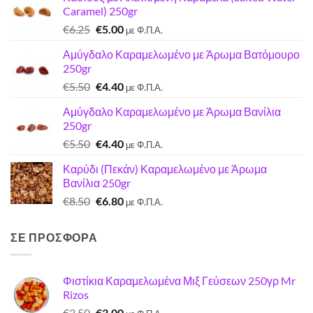
Caramel) 250gr
Original
Η
€
6.25
€
5.00
με Φ.Π.Α.
price
τρέχουσα
Αμύγδαλο Καραμελωμένο με Άρωμα Βατόμουρο
was:
τιμή
250gr
€6.25.
είναι:
Original
Η
€
5.50
€
4.40
€5.00.
με Φ.Π.Α.
price
τρέχουσα
Αμύγδαλο Καραμελωμένο με Άρωμα Βανίλια
was:
τιμή
250gr
€5.50.
είναι:
Original
Η
€
5.50
€
4.40
€4.40.
με Φ.Π.Α.
price
τρέχουσα
Καρύδι (Πεκάν) Καραμελωμένο με Άρωμα
was:
τιμή
Βανίλια 250gr
€5.50.
είναι:
Original
Η
€
8.50
€
6.80
€4.40.
με Φ.Π.Α.
price
τρέχουσα
was:
τιμή
ΣΕ ΠΡΟΣΦΟΡΑ
€8.50.
είναι:
€6.80.
Φιστίκια Καραμελωμένα Μιξ Γεύσεων 250γρ Mr
Rizos
Original
Η
€
3.50
€
3.00