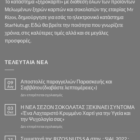
Το κατάστημα «ξηροκάρπι» με διάθεση όλων των προϊόντων
Μελωμένων ξηρών καρπών και σοκολατών της εταιρίας Mr
Rizos, δημιούργησε για εσάς το ηλεκτρονικό κατάστημα
StarNuts.gr. Εδώ θα βρείτε την ποιότητα που γνωρίζετε
χρόνια, στις καλύτερες τιμές αλλά και σε μεγάλες
προσφορές.
ΤΕΛΕΥΤΑΊΑ ΝΈΑ
Αποστολές παραγγελιών Παρασκευής και
09
Αυγ
Σαββάτου(διαβάστε λεπτομέρειες»)
στο
Δεν επιτρέπεται σχολιασμός
Αποστολές
παραγγελιών
Η ΝΕΑ ΣΕΖΟΝ ΣΟΚΟΛΑΤΑΣ ΞΕΚΙΝΑΕΙ ΣΥΝΤΟΜΑ
03
Παρασκευής
Οκτ
«Ένα Λαχταριστό Κρυμμένο Χαρτί για την Υγεία και
και
την Ψυχολογία σας»
Σαββάτου(διαβάστε
στο
Δεν επιτρέπεται σχολιασμός
λεπτομέρειες»)
Η
ΝΕΑ
Συμμετοχή της RIZOS NUTS S.A στην .: SIAL 2022 :.
21