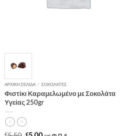
ΑΡΧΙΚΉ ΣΕΛΊΔΑ
/
ΣΟΚΟΛΆΤΕΣ
Φιστίκι Καραμελωμένο με Σοκολάτα
Υγείας 250gr
Original
Η
5.50
5.00
€
€
με Φ.Π.Α.