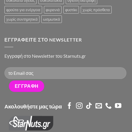
σοκολάτα υγείας
σοκολατακια
υγιεινή διατροφή
φρούτα για ενέργεια
φυρανιά
φυστίκι
χωρίς πρόσθετα
χωρίς συντηρητικά
ωσμωτικά
ΕΓΓΡΑΦΕΊΤΕ ΣΤΟ NEWSLETTER
Eγγραφή στο Newsletter του Starnuts.gr
Ακολουθήστε μας τώρα