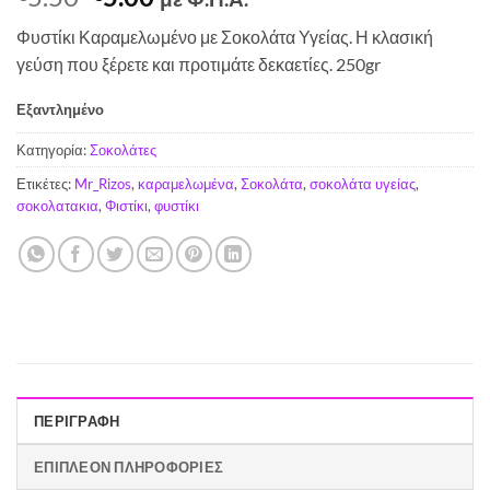
price
τρέχουσα
Φυστίκι Καραμελωμένο με Σοκολάτα Υγείας. Η κλασική
was:
τιμή
γεύση που ξέρετε και προτιμάτε δεκαετίες. 250gr
€5.50.
είναι:
€5.00.
Εξαντλημένο
Κατηγορία:
Σοκολάτες
Ετικέτες:
Mr_Rizos
,
καραμελωμένα
,
Σοκολάτα
,
σοκολάτα υγείας
,
σοκολατακια
,
Φιστίκι
,
φυστίκι
ΠΕΡΙΓΡΑΦΉ
ΕΠΙΠΛΈΟΝ ΠΛΗΡΟΦΟΡΊΕΣ