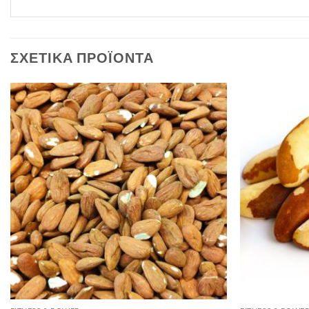
ΣΧΕΤΙΚΆ ΠΡΟΪΌΝΤΑ
Προσθήκη
στη Λίστα
Επιθυμιών