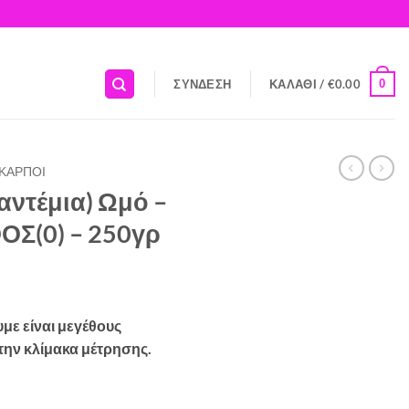
0
ΣΎΝΔΕΣΗ
ΚΑΛΆΘΙ /
€
0.00
 ΚΑΡΠΟΊ
αντέμια) Ωμό –
Σ(0) – 250γρ
με είναι μεγέθους
ην κλίμακα μέτρησης.