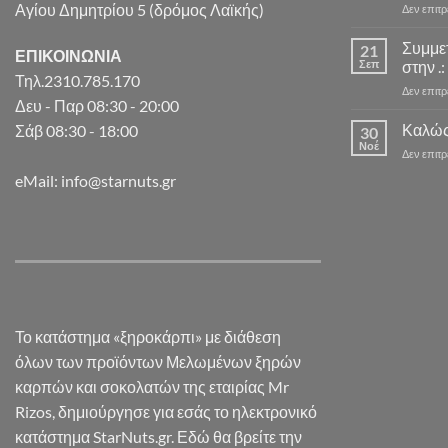
Αγίου Δημητρίου 5 (δρόμος Λαϊκής)
Δεν επιτ
Συμμε
21
ΕΠΙΚΟΙΝΩΝΙΑ
Σεπ
στην .:
Τηλ.2310.785.170
Δεν επιτ
Δευ - Παρ 08:30 - 20:00
Καλώς
Σάβ 08:30 - 18:00
30
Νοέ
Δεν επιτ
eMail: info@starnuts.gr
Το κατάστημα «ξηροκάρπι» με διάθεση
όλων των προϊόντων Μελωμένων ξηρών
καρπών και σοκολατών της εταιρίας Mr
Rizos, δημιούργησε για εσάς το ηλεκτρονικό
κατάστημα StarNuts.gr. Εδώ θα βρείτε την