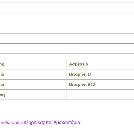
mg
Ασβέστιο
mg
Βιταμίνη D
mg
Βιταμίνη B12
 mg
neSalonica
#ξηροίκαρποί
#μακαντάμια