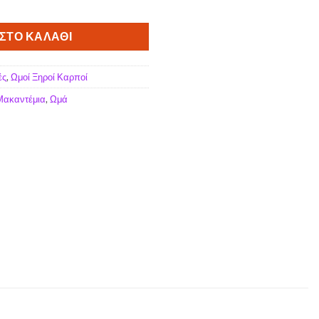
- ΜΕΓΑΛΟ ΜΕΓΕΘΟΣ(0) - 250γρ ποσότητα
ΣΤΟ ΚΑΛΆΘΙ
ές
,
Ωμοί Ξηροί Καρποί
Μακαντέμια
,
Ωμά