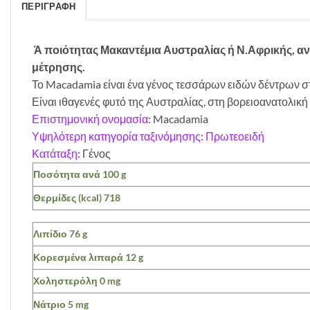
ΠΕΡΙΓΡΑΦΉ
Ά ποιότητας Μακαντέμια Αυστραλίας ή Ν.Αφρικής, αν
μέτρησης.
Το Macadamia είναι ένα γένος τεσσάρων ειδών δέντρων σ
Είναι ιθαγενές φυτό της Αυστραλίας, στη βορειοανατολική
Επιστημονική ονομασία
:
Macadamia
Υψηλότερη κατηγορία ταξινόμησης
:
Πρωτεοειδή
Κατάταξη
:
Γένος
Ποσότητα ανά
100 g
Θερμίδες (kcal)
718
Λιπίδιο
76 g
Κορεσμένα λιπαρά
12 g
Χοληστερόλη
0 mg
Νάτριο
5 mg