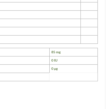
85 mg
0 IU
0 µg