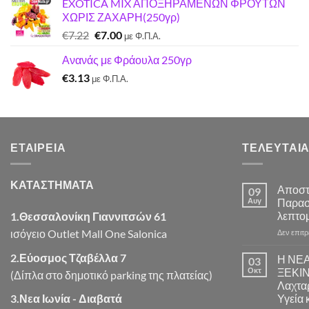
EXOTICA MIX ΑΠΟΞΗΡΑΜΕΝΩΝ ΦΡΟΥΤΩΝ
προϊόντος
ΧΩΡΙΣ ΖΑΧΑΡΗ(250γρ)
Original
Η
€
7.22
€
7.00
με Φ.Π.Α.
price
τρέχουσα
Ανανάς με Φράουλα 250γρ
was:
τιμή
€
3.13
€7.22.
είναι:
με Φ.Π.Α.
€7.00.
ΕΤΑΙΡΕΊΑ
ΤΕΛΕΥΤΑΊΑ
ΚΑΤΑΣΤΗΜΑΤΑ
Αποστ
09
Αυγ
Παρασ
λεπτομ
1.Θεσσαλονίκη Γιαννιτσών 61
ισόγειο Outlet Mall One Salonica
Δεν επιτ
2.Εύοσμος Τζαβέλλα 7
Η ΝΕ
03
Οκτ
ΞΕΚΙ
(Δίπλα στο δημοτικό parking της πλατείας)
Λαχταρ
3.Νεα Ιωνία - Διαβατά
Υγεία 