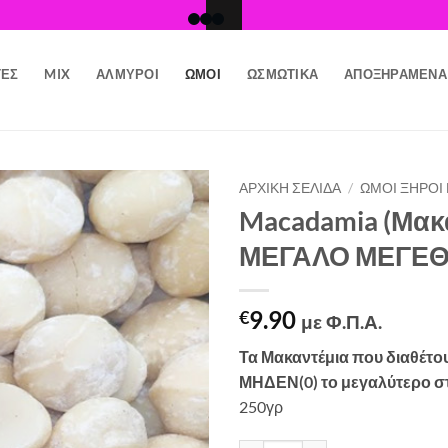
ΤΕΣ
MIX
ΑΛΜΥΡΟΊ
ΩΜΟΊ
ΩΣΜΩΤΙΚΆ
ΑΠΟΞΗΡΑΜΈΝΑ
ΑΡΧΙΚΉ ΣΕΛΊΔΑ
/
ΩΜΟΊ ΞΗΡΟΊ
Macadamia (Μακ
Προσθήκη
ΜΕΓΑΛΟ ΜΕΓΕΘΟ
στη Λίστα
Επιθυμιών
9.90
€
με Φ.Π.Α.
Τα Μακαντέμια που διαθέτου
ΜΗΔΕΝ(0) το μεγαλύτερο στ
250γρ