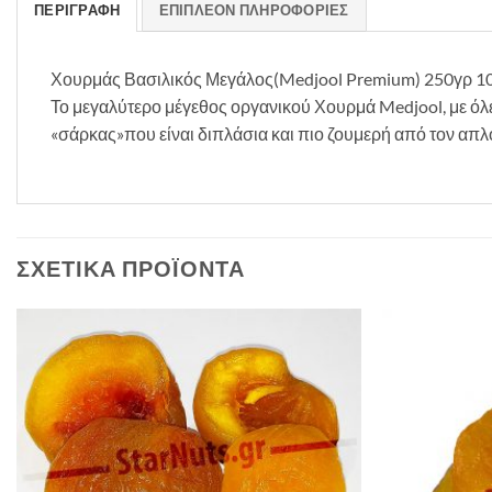
ΠΕΡΙΓΡΑΦΉ
ΕΠΙΠΛΈΟΝ ΠΛΗΡΟΦΟΡΊΕΣ
Χουρμάς Βασιλικός Μεγάλος(Medjool Premium) 250γρ 10
Το μεγαλύτερο μέγεθος οργανικού Χουρμά Medjool, με όλε
«σάρκας»που είναι διπλάσια και πιο ζουμερή από τον απλ
ΣΧΕΤΙΚΆ ΠΡΟΪΌΝΤΑ
Προσθήκη
στη Λίστα
Επιθυμιών