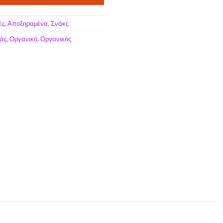
ές
,
Αποξηραμένα
,
Σνάκς
άς
,
Οργανικό
,
Οργανικός