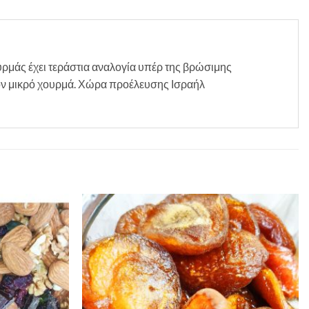
υρμάς έχει τεράστια αναλογία υπέρ της βρώσιμης
 τον μικρό χουρμά. Χώρα προέλευσης Ισραήλ
Προσθήκη
Προσθήκη
στη Λίστα
στη Λίστα
Επιθυμιών
Επιθυμιών