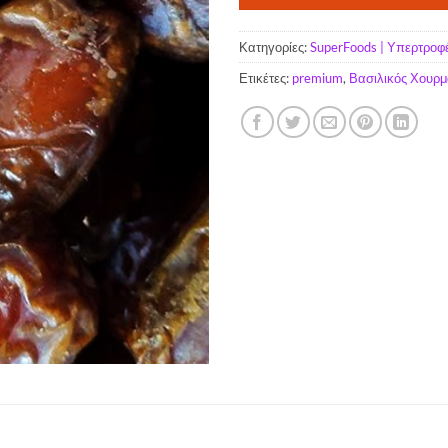
Κατηγορίες:
SuperFoods | Υπερτροφ
Ετικέτες:
premium
,
Βασιλικός Χουρμ