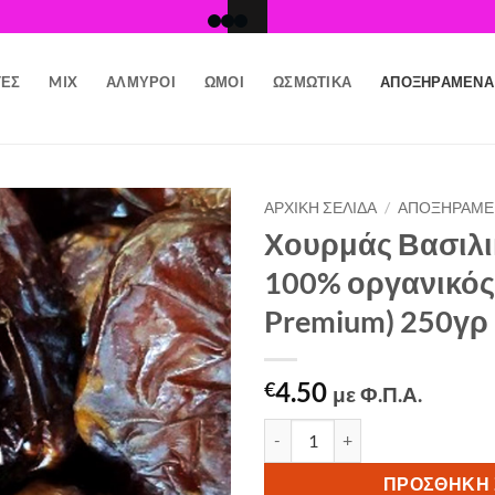
ΤΕΣ
MIX
ΑΛΜΥΡΟΊ
ΩΜΟΊ
ΩΣΜΩΤΙΚΆ
ΑΠΟΞΗΡΑΜΈΝΑ
ΑΡΧΙΚΉ ΣΕΛΊΔΑ
/
ΑΠΟΞΗΡΑΜΈ
Χουρμάς Βασιλι
Προσθήκη
100% οργανικός 
στη Λίστα
Επιθυμιών
Premium) 250γρ
4.50
€
με Φ.Π.Α.
Χουρμάς Βασιλικός Μεγάλος 10
ΠΡΟΣΘΉΚΗ 