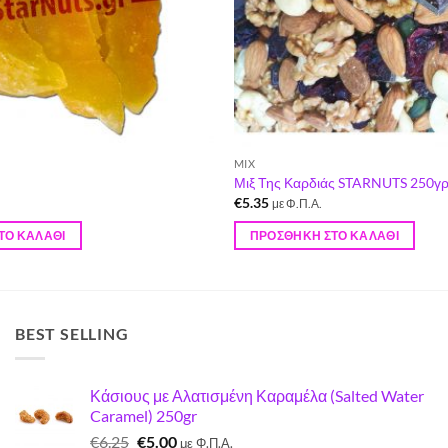
MIX
Μιξ Της Καρδιάς STARNUTS 250γ
€
5.35
με Φ.Π.Α.
ΤΟ ΚΑΛΆΘΙ
ΠΡΟΣΘΉΚΗ ΣΤΟ ΚΑΛΆΘΙ
BEST SELLING
Κάσιους με Αλατισμένη Καραμέλα (Salted Water
Caramel) 250gr
Original
Η
€
6.25
€
5.00
με Φ.Π.Α.