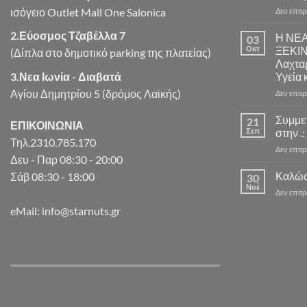
ισόγειο Outlet Mall One Salonica
Δεν επιτ
2.Εύοσμος Τζαβέλλα 7
Η ΝΕ
03
Οκτ
ΞΕΚΙ
(Δίπλα στο δημοτικό parking της πλατείας)
Λαχταρ
3.Νεα Ιωνία - Διαβατά
Υγεία 
Αγίου Δημητρίου 5 (δρόμος Λαϊκής)
Δεν επιτ
Συμμε
21
ΕΠΙΚΟΙΝΩΝΙΑ
Σεπ
στην .:
Τηλ.2310.785.170
Δεν επιτ
Δευ - Παρ 08:30 - 20:00
Καλώς
Σάβ 08:30 - 18:00
30
Νοέ
Δεν επιτ
eMail: info@starnuts.gr