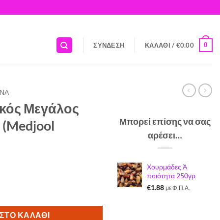
0
ΣΎΝΔΕΣΗ
ΚΑΛΆΘΙ /
€
0.00
ΝΑ
κός Μεγάλος
Μπορεί επίσης να σας
(Medjool
αρέσει…
Χουρμάδες Ά
ποιότητα 250γρ
€
1.88
με Φ.Π.Α.
0% οργανικός (Medjool Premium) 250γρ ποσότητα
ΣΤΟ ΚΑΛΆΘΙ