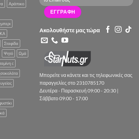
να
Αράπικο
μπερι
Ακολουθήστε μας τώρα
ΚΑ
Σταφίδα
Ψητό
Ωμά
ταμίνη c
_σοκολάτα
Μπορείτε να κάνετε και τις τηλεφωνικές σας
παραγγελίες στο 2310785170
υγείας
Δευτέρα - Παρασκευή 09:00 - 20:30 |
Σάββατο 09:00 - 17:00
φυστίκι
ικά