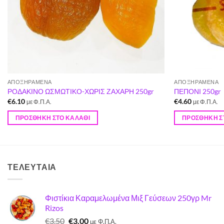
ΑΠΟΞΗΡΑΜΈΝΑ
ΑΠΟΞΗΡΑΜΈΝΑ
ΡΟΔΑΚΙΝΟ ΩΣΜΩΤΙΚΟ-ΧΩΡΙΣ ΖΑΧΑΡΗ 250gr
ΠΕΠΟΝΙ 250gr
€
6.10
€
4.60
με Φ.Π.Α.
με Φ.Π.Α.
ΠΡΟΣΘΉΚΗ ΣΤΟ ΚΑΛΆΘΙ
ΠΡΟΣΘΉΚΗ Σ
ΤΕΛΕΥΤΑΊΑ
Φιστίκια Καραμελωμένα Μιξ Γεύσεων 250γρ Mr
Rizos
Original
Η
€
3.50
€
3.00
με Φ.Π.Α.