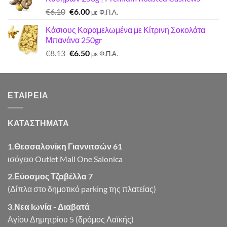
€7.22.
είναι:
Original
Η
€
6.10
€
6.00
€7.00.
με Φ.Π.Α.
price
τρέχουσα
Κάσιους Καραμελωμένα με Κίτρινη Σοκολάτα
was:
τιμή
Μπανάνα 250gr
€6.10.
είναι:
Original
Η
€
8.13
€
6.50
€6.00.
με Φ.Π.Α.
price
τρέχουσα
was:
τιμή
€8.13.
είναι:
ΕΤΑΙΡΕΊΑ
€6.50.
ΚΑΤΑΣΤΗΜΑΤΑ
1.Θεσσαλονίκη Γιαννιτσών 61
ισόγειο Outlet Mall One Salonica
2.Εύοσμος Τζαβέλλα 7
(Δίπλα στο δημοτικό parking της πλατείας)
3.Νεα Ιωνία - Διαβατά
Αγίου Δημητρίου 5 (δρόμος Λαϊκής)