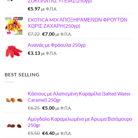
ΣΟΚΟΛΑΤΑΣ ΥΓΕΙΑΣ(250γρ)
€3.00.
€
5.97
με Φ.Π.Α.
EXOTICA MIX ΑΠΟΞΗΡΑΜΕΝΩΝ ΦΡΟΥΤΩΝ
ΧΩΡΙΣ ΖΑΧΑΡΗ(250γρ)
Original
Η
€
7.22
€
7.00
με Φ.Π.Α.
price
τρέχουσα
Ανανάς με Φράουλα 250γρ
was:
τιμή
€
3.13
€7.22.
είναι:
με Φ.Π.Α.
€7.00.
BEST SELLING
Κάσιους με Αλατισμένη Καραμέλα (Salted Water
Caramel) 250gr
Original
Η
€
6.25
€
5.00
με Φ.Π.Α.
price
τρέχουσα
Αμύγδαλο Καραμελωμένο με Άρωμα Βατόμουρο
was:
τιμή
250gr
€6.25.
είναι:
Original
Η
€
5.50
€
4.40
€5.00.
με Φ.Π.Α.