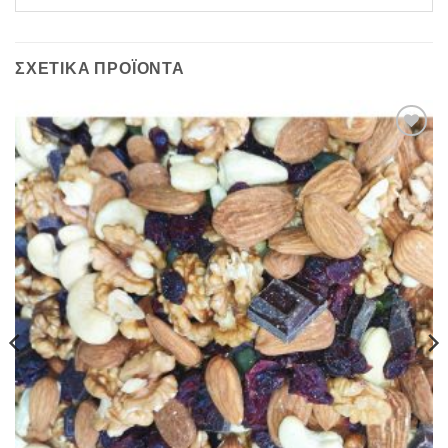
ΣΧΕΤΙΚΆ ΠΡΟΪΌΝΤΑ
Προσθήκη
στη Λίστα
Επιθυμιών