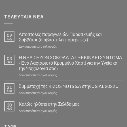
ΤΕΛΕΥΤΑΊΑ ΝΈΑ
Αποστολές παραγγελιών Παρασκευής και
09
Αυγ
Σαββάτου(διαβάστε λεπτομέρειες»)
στο
Δεν επιτρέπεται σχολιασμός
Αποστολές
παραγγελιών
Η ΝΕΑ ΣΕΖΟΝ ΣΟΚΟΛΑΤΑΣ ΞΕΚΙΝΑΕΙ ΣΥΝΤΟΜΑ
03
Παρασκευής
Οκτ
«Ένα Λαχταριστό Κρυμμένο Χαρτί για την Υγεία και
και
την Ψυχολογία σας»
Σαββάτου(διαβάστε
στο
Δεν επιτρέπεται σχολιασμός
λεπτομέρειες»)
Η
ΝΕΑ
Συμμετοχή της RIZOS NUTS S.A στην .: SIAL 2022 :.
21
ΣΕΖΟΝ
Σεπ
στο
Δεν επιτρέπεται σχολιασμός
ΣΟΚΟΛΑΤΑΣ
Συμμετοχή
ΞΕΚΙΝΑΕΙ
της
Καλώς ήλθατε στην Σελίδα μας
ΣΥΝΤΟΜΑ
30
RIZOS
Νοέ
«Ένα
στο
Δεν επιτρέπεται σχολιασμός
NUTS
Λαχταριστό
Καλώς
S.A
Κρυμμένο
ήλθατε
στην
Χαρτί
στην
TAGS
.: