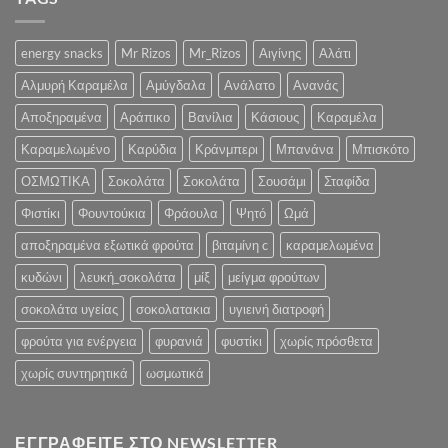
για
Σελίδα
SIAL
την
μας
2022
Υγεία
:.
energy snacks
Mr Rizos
Mr_Rizos
Αιγίνης
Αλάτι
και
την
Αλμυρή Καραμέλα
Αμύγδαλα
Ανάλατο
Ανανάς
Ψυχολογία
σας»
Αποξηραμένα
Αράπικο
Βανίλια
Κάσιους
Καραμέλα
Καραμελωμένο
Καρύδια
Κράνμπερι
Μπανάνα
Μπισκότο
ΟΣΜΩΤΙΚΑ
Σοκολάτα
Σοκολάτα
Σουσάμι
Σταφίδα
Φιστίκι
Φουντούκια
Φράουλα
Ψητό
Ωμά
αποξηραμένα εξωτικά φρούτα
βιταμίνη c
καραμελωμένα
κυδώνι
λευκή_σοκολάτα
μίξ
μείγμα φρούτων
σοκολάτα υγείας
σοκολατακια
υγιεινή διατροφή
φρούτα για ενέργεια
φυρανιά
φυστίκι
χωρίς πρόσθετα
χωρίς συντηρητικά
ωσμωτικά
ΕΓΓΡΑΦΕΊΤΕ ΣΤΟ NEWSLETTER