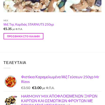
MIX
Μιξ Της Καρδιάς STARNUTS 250γρ
€
5.35
με Φ.Π.Α.
ΠΡΟΣΘΉΚΗ ΣΤΟ ΚΑΛΆΘΙ
ΤΕΛΕΥΤΑΊΑ
Φιστίκια Καραμελωμένα Μιξ Γεύσεων 250γρ Mr
Rizos
Original
Η
€
3.50
€
3.00
με Φ.Π.Α.
price
τρέχουσα
HARMONY MIX ΑΠΟΦΛΟΙΩΜΕΝΩΝ ΞΗΡΩΝ
was:
τιμή
ΚΑΡΠΩΝ ΚΑΙ ΩΣΜΩΤΙΚΩΝ ΦΡΟΥΤΩΝ ΜΕ
€3.50.
είναι: