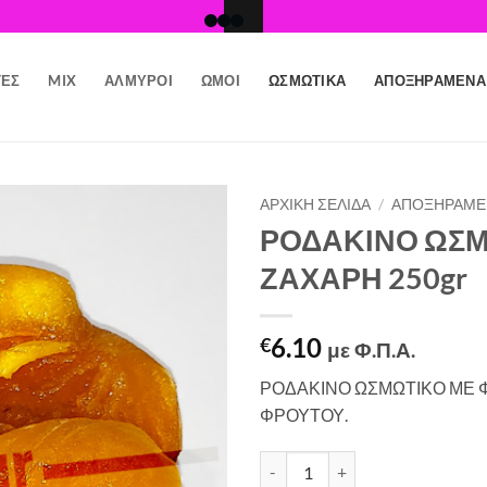
ΤΕΣ
MIX
ΑΛΜΥΡΟΊ
ΩΜΟΊ
ΩΣΜΩΤΙΚΆ
ΑΠΟΞΗΡΑΜΈΝΑ
ΑΡΧΙΚΉ ΣΕΛΊΔΑ
/
ΑΠΟΞΗΡΑΜΈ
ΡΟΔΑΚΙΝΟ ΩΣΜ
Προσθήκη
ΖΑΧΑΡΗ 250gr
στη Λίστα
Επιθυμιών
6.10
€
με Φ.Π.Α.
ΡΟΔΑΚΙΝΟ ΩΣΜΩΤΙΚΟ ΜΕ 
ΦΡΟΥΤΟΥ.
ΡΟΔΑΚΙΝΟ ΩΣΜΩΤΙΚΟ-ΧΩΡΙΣ Ζ