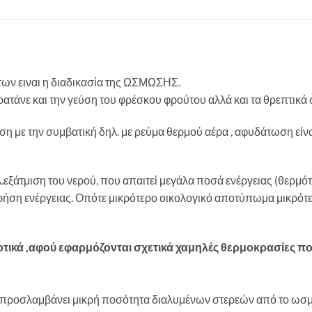
ν ειναι η διαδικασία της ΩΣΜΩΣΗΣ.
τάνε και την γεύση του φρέσκου φρούτου αλλά και τα θρεπτικά σ
 με την συμβατική δηλ. με ρεύμα θερμού αέρα , αφυδάτωση είν
εξάτμιση του νερού, που απαιτεί μεγάλα ποσά ενέργειας (θερμ
ρήση ενέργειας. Οπότε μικρότερο οικολογικό αποτύπωμα μικρότ
ικά ,αφού εφαρμόζονται σχετικά χαμηλές θερμοκρασίες που 
ν προσλαμβάνει μικρή ποσότητα διαλυμένων στερεών από το ωσ