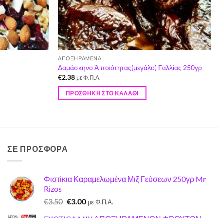
ΑΠΟΞΗΡΑΜΈΝΑ
Δαμάσκηνο Ά ποιότητας(μεγάλο) Γαλλίας 250γρ
€
2.38
με Φ.Π.Α.
ΠΡΟΣΘΉΚΗ ΣΤΟ ΚΑΛΆΘΙ
ΣΕ ΠΡΟΣΦΟΡΑ
Φιστίκια Καραμελωμένα Μιξ Γεύσεων 250γρ Mr
Rizos
Original
Η
€
3.50
€
3.00
με Φ.Π.Α.
price
τρέχουσα