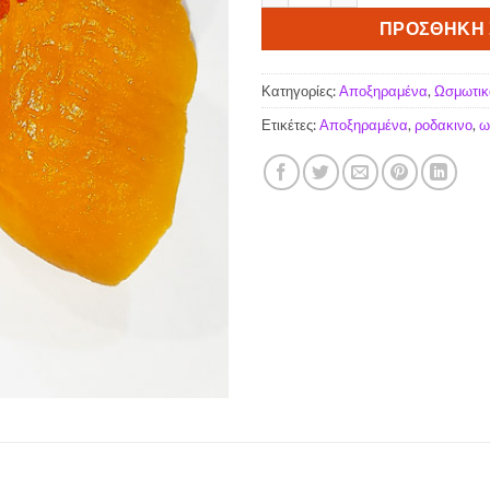
ΠΡΟΣΘΉΚΗ 
Κατηγορίες:
Αποξηραμένα
,
Ωσμωτικ
Ετικέτες:
Αποξηραμένα
,
ροδακινο
,
ω