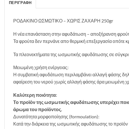
ΠΕΡΙΓΡΑΦΉ
ΡΟΔΑΚΙΝΟ ΩΣΜΩΤΙΚΟ – ΧΩΡΙΣ ΖΑΧΑΡΗ 250gr
Η νέα επανάσταση στην αφυδάτωση – αποξήρανση φρούτω
Τα φρούτα δεν περνάνε απο θερμική επεξεργασία οπότε κρα
Τα πλεονεκτήματα της ωσμωτικής αφυδάτωσης σε σύγκριση
Μειωμένη χρήση ενέργειας:
Η συμβατική αφυδάτωση περιλαμβάνει αλλαγή φάσης δηλ.
αφαίρεση του νερού χωρίς αλλαγή φάσης άρα μειωμένη χ
Καλύτερη ποιότητα:
Το προϊόν της ωσμωτικής αφυδάτωσης υπερέχει ποιοτ
άρωμα του προϊόντος.
Δυνατότητα μορφοποίησης (formoulation):
Κατά την διάρκεια της ωσμωτικής αφυδάτωσης το προϊό