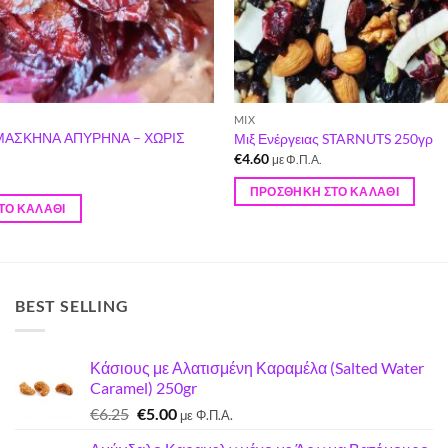
MIX
ΜΑΣΚΗΝΑ ΑΠΥΡΗΝΑ – ΧΩΡΙΣ
Μιξ Ενέργειας STARNUTS 250γρ
€
4.60
με Φ.Π.Α.
ΠΡΟΣΘΉΚΗ ΣΤΟ ΚΑΛΆΘΙ
ΤΟ ΚΑΛΆΘΙ
BEST SELLING
Κάσιους με Αλατισμένη Καραμέλα (Salted Water
Caramel) 250gr
Original
Η
€
6.25
€
5.00
με Φ.Π.Α.
price
τρέχουσα