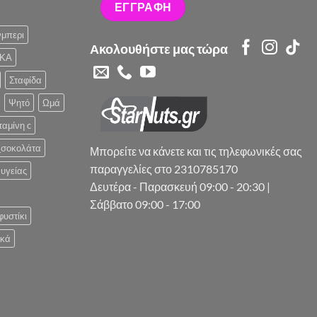
μπερι
Ακολουθήστε μας τώρα
ΚΑ
Σταφίδα
Ψητό
Ωμά
ταμίνη c
_σοκολάτα
Μπορείτε να κάνετε και τις τηλεφωνικές σας
παραγγελίες στο 2310785170
υγείας
Δευτέρα - Παρασκευή 09:00 - 20:30 |
Σάββατο 09:00 - 17:00
φυστίκι
ικά