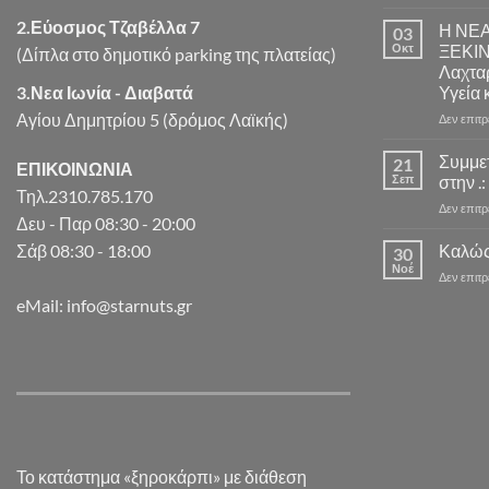
2.Εύοσμος Τζαβέλλα 7
Η ΝΕ
03
Οκτ
ΞΕΚΙ
(Δίπλα στο δημοτικό parking της πλατείας)
Λαχταρ
3.Νεα Ιωνία - Διαβατά
Υγεία 
Αγίου Δημητρίου 5 (δρόμος Λαϊκής)
Δεν επιτ
Συμμε
21
ΕΠΙΚΟΙΝΩΝΙΑ
Σεπ
στην .:
Τηλ.2310.785.170
Δεν επιτ
Δευ - Παρ 08:30 - 20:00
Καλώς
Σάβ 08:30 - 18:00
30
Νοέ
Δεν επιτ
eMail: info@starnuts.gr
Το κατάστημα «ξηροκάρπι» με διάθεση