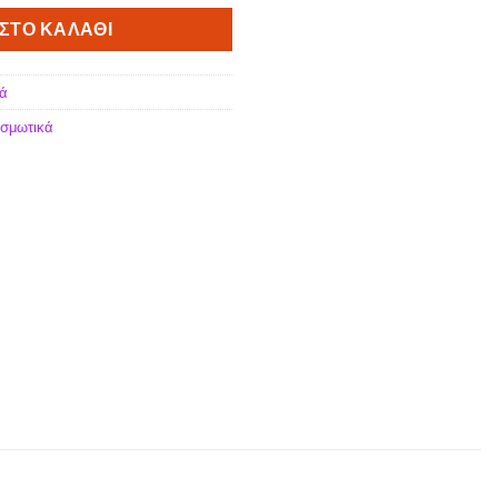
ΣΤΟ ΚΑΛΆΘΙ
ά
σμωτικά