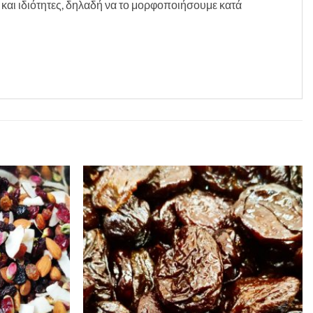
 και ιδιότητες, δηλαδή να το μορφοποιήσουμε κατά
Προσθήκη
Προσθήκη
στη Λίστα
στη Λίστα
Επιθυμιών
Επιθυμιών