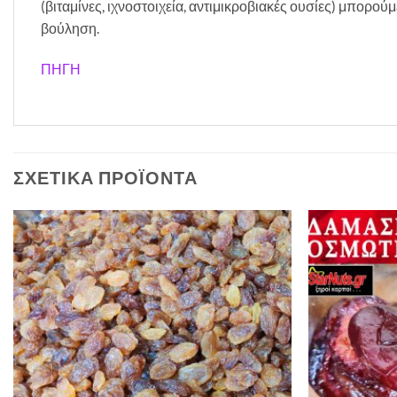
(βιταμίνες, ιχνοστοιχεία, αντιμικροβιακές ουσίες) μπορο
βούληση.
ΠΗΓΗ
ΣΧΕΤΙΚΆ ΠΡΟΪΌΝΤΑ
Προσθήκη
στη Λίστα
Επιθυμιών