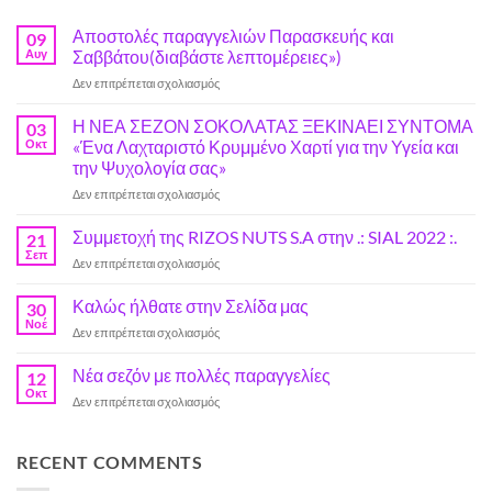
Αποστολές παραγγελιών Παρασκευής και
09
Αυγ
Σαββάτου(διαβάστε λεπτομέρειες»)
στο
Δεν επιτρέπεται σχολιασμός
Αποστολές
παραγγελιών
Η ΝΕΑ ΣΕΖΟΝ ΣΟΚΟΛΑΤΑΣ ΞΕΚΙΝΑΕΙ ΣΥΝΤΟΜΑ
03
Παρασκευής
Οκτ
«Ένα Λαχταριστό Κρυμμένο Χαρτί για την Υγεία και
και
την Ψυχολογία σας»
Σαββάτου(διαβάστε
στο
Δεν επιτρέπεται σχολιασμός
λεπτομέρειες»)
Η
ΝΕΑ
Συμμετοχή της RIZOS NUTS S.A στην .: SIAL 2022 :.
21
ΣΕΖΟΝ
Σεπ
στο
Δεν επιτρέπεται σχολιασμός
ΣΟΚΟΛΑΤΑΣ
Συμμετοχή
ΞΕΚΙΝΑΕΙ
της
Καλώς ήλθατε στην Σελίδα μας
ΣΥΝΤΟΜΑ
30
RIZOS
Νοέ
«Ένα
στο
Δεν επιτρέπεται σχολιασμός
NUTS
Λαχταριστό
Καλώς
S.A
Κρυμμένο
ήλθατε
Νέα σεζόν με πολλές παραγγελίες
στην
12
Χαρτί
στην
Οκτ
.:
για
στο
Δεν επιτρέπεται σχολιασμός
Σελίδα
SIAL
την
Νέα
μας
2022
Υγεία
σεζόν
:.
και
με
RECENT COMMENTS
την
πολλές
Ψυχολογία