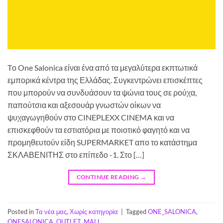
Tο One Salonica είναι ένα από τα μεγαλύτερα εκπτωτικά
εμπορικά κέντρα της Ελλάδας. Συγκεντρώνει επισκέπτες
που μπορούν να συνδυάσουν τα ψώνια τους σε ρούχα,
παπούτσια και αξεσουάρ γνωστών οίκων να
ψυχαγωγηθούν στο CINEPLEXX CINEMA και να
επισκεφθούν τα εστιατόρια με ποιοτικό φαγητό και να
προμηθευτούν είδη SUPERMARKET απο το κατάστημα
ΣΚΛΑΒΕΝΙΤΗΣ στο επίπεδο -1. Στο […]
CONTINUE READING
→
Posted in
Τα νέα μας
,
Χωρίς κατηγορία
|
Tagged
ONE_SALONICA
,
ONESALONICA
,
OUTLET_MALL