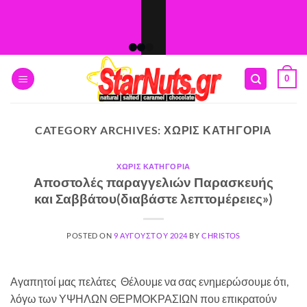
Skip
to
content
0
CATEGORY ARCHIVES:
ΧΩΡΊΣ ΚΑΤΗΓΟΡΊΑ
ΧΩΡΊΣ ΚΑΤΗΓΟΡΊΑ
Αποστολές παραγγελιών Παρασκευής
και Σαββάτου(διαβάστε λεπτομέρειες»)
POSTED ON
9 ΑΥΓΟΎΣΤΟΥ 2024
BY
CHRISTOS
Αγαπητοί μας πελάτες Θέλουμε να σας ενημερώσουμε ότι,
λόγω των ΥΨΗΛΩΝ ΘΕΡΜΟΚΡΑΣΙΩΝ που επικρατούν