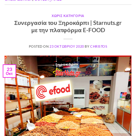
ΧΩΡΊΣ ΚΑΤΗΓΟΡΊΑ
Συνεργασία του Ξηροκάρπι | Starnuts.gr
με την πλατφόρμα E-FOOD
POSTED ON
23 ΟΚΤΩΒΡΊΟΥ 2020
BY
CHRISTOS
23
Οκτ