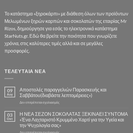
Το κατάστημα «ξηροκάρπι» με διάθεση όλων των προϊόντων
Μελωμένων ξηρών καρπών και σοκολατών της εταιρίας Mr
Rizos, δημιούργησε για εσάς το ηλεκτρονικό κατάστημα
StarNuts.gr. Εδώ θα βρείτε την ποιότητα που γνωρίζετε
χρόνια, στις καλύτερες τιμές αλλά και σε μεγάλες
προσφορές.
ΤΕΛΕΥΤΑΊΑ ΝΈΑ
Αποστολές παραγγελιών Παρασκευής και
09
Αυγ
Σαββάτου(διαβάστε λεπτομέρειες»)
στο
Δεν επιτρέπεται σχολιασμός
Αποστολές
παραγγελιών
Η ΝΕΑ ΣΕΖΟΝ ΣΟΚΟΛΑΤΑΣ ΞΕΚΙΝΑΕΙ ΣΥΝΤΟΜΑ
03
Παρασκευής
Οκτ
«Ένα Λαχταριστό Κρυμμένο Χαρτί για την Υγεία και
και
την Ψυχολογία σας»
Σαββάτου(διαβάστε
στο
Δεν επιτρέπεται σχολιασμός
λεπτομέρειες»)