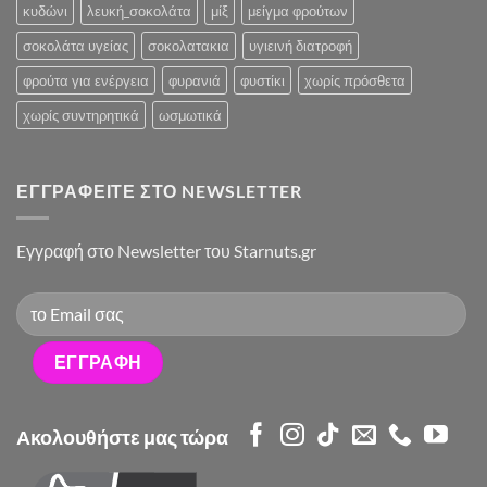
κυδώνι
λευκή_σοκολάτα
μίξ
μείγμα φρούτων
σοκολάτα υγείας
σοκολατακια
υγιεινή διατροφή
φρούτα για ενέργεια
φυρανιά
φυστίκι
χωρίς πρόσθετα
χωρίς συντηρητικά
ωσμωτικά
ΕΓΓΡΑΦΕΊΤΕ ΣΤΟ NEWSLETTER
Eγγραφή στο Newsletter του Starnuts.gr
Ακολουθήστε μας τώρα