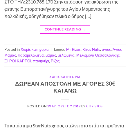
ΣΤΟ ΤΗΛ:2310.785.170 Στην απόφαση για ακύρωση της
φετινής Εμποροπανήγυρης του Αγίου Μάμαντος της
Χαλκιδικής, οδηγήθηκαν τελικά ο δήμος […]
CONTINUE READING
→
Posted in
Χωρίς κατηγορία
|
Tagged
Mr Rizos
,
Rizos Nuts
,
αγιος
,
Άγιος
Μάμας
,
Καραμελωμένα
,
μαμας
,
μελωμένα
,
Μελωμένα Θεσσαλονίκης
,
ΞΗΡΟΙ ΚΑΡΠΟΙ
,
πανηγύρι
,
Ρίζος
ΧΩΡΊΣ ΚΑΤΗΓΟΡΊΑ
ΔΩΡΕΑΝ ΑΠΟΣΤΟΛΗ ΜΕ ΑΓΟΡΕΣ 30€
ΚΑΙ ΑΝΩ
POSTED ON
29 ΑΥΓΟΎΣΤΟΥ 2019
BY
CHRISTOS
Το κατάστημα StarNuts.gr σας στέλνει στο σπίτι τα προϊόντα