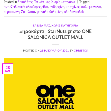
Posted in
Σοκολάτες
,
Τα νέα μας
,
Χωρίς κατηγορία
|
Tagged
αντιοξειδωτικά
,
ελεύθερες ρίζες
,
ενδορφίνη
,
κατεχίνες
,
πολυφαινόλες
,
σεροτονίνη
,
Σοκολάτα
,
φαινύλαιθυλαμίνη
,
φλαβονοειδείς
ΤΑ ΝΈΑ ΜΑΣ
,
ΧΩΡΊΣ ΚΑΤΗΓΟΡΊΑ
Ξηροκάρπι | StarNuts.gr στο ONE
SALONICA OUTLET MALL
POSTED ON
28 ΙΑΝΟΥΑΡΊΟΥ 2021
BY
CHRISTOS
28
Ιαν