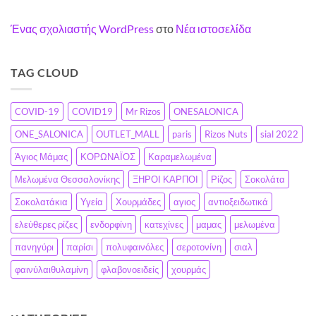
παραγγελίες
σας»
Ένας σχολιαστής WordPress
στο
Νέα ιστοσελίδα
TAG CLOUD
COVID-19
COVID19
Mr Rizos
ONESALONICA
ONE_SALONICA
OUTLET_MALL
paris
Rizos Nuts
sial 2022
Άγιος Μάμας
ΚΟΡΩΝΑΪΟΣ
Καραμελωμένα
Μελωμένα Θεσσαλονίκης
ΞΗΡΟΙ ΚΑΡΠΟΙ
Ρίζος
Σοκολάτα
Σοκολατάκια
Υγεία
Χουρμάδες
αγιος
αντιοξειδωτικά
ελεύθερες ρίζες
ενδορφίνη
κατεχίνες
μαμας
μελωμένα
πανηγύρι
παρίσι
πολυφαινόλες
σεροτονίνη
σιαλ
φαινύλαιθυλαμίνη
φλαβονοειδείς
χουρμάς