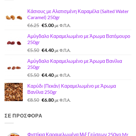
Κάσιους με Αλατισμένη Καραμέλα (Salted Water
Caramel) 250gr
Original
Η
€
6.25
€
5.00
με Φ.Π.Α.
price
τρέχουσα
Αμύγδαλο Καραμελωμένο με Άρωμα Βατόμουρο
was:
τιμή
250gr
€6.25.
είναι:
Original
Η
€
5.50
€
4.40
€5.00.
με Φ.Π.Α.
price
τρέχουσα
Αμύγδαλο Καραμελωμένο με Άρωμα Βανίλια
was:
τιμή
250gr
€5.50.
είναι:
Original
Η
€
5.50
€
4.40
€4.40.
με Φ.Π.Α.
price
τρέχουσα
Καρύδι (Πεκάν) Καραμελωμένο με Άρωμα
was:
τιμή
Βανίλια 250gr
€5.50.
είναι:
Original
Η
€
8.50
€
6.80
€4.40.
με Φ.Π.Α.
price
τρέχουσα
was:
τιμή
ΣΕ ΠΡΟΣΦΟΡΑ
€8.50.
είναι:
€6.80.
Φιστίκια Καραμελωμένα Μιξ Γεύσεων 250γρ Mr