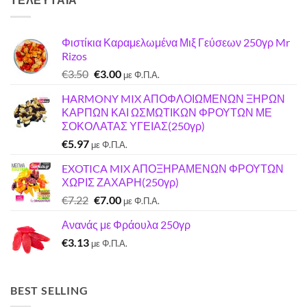
Φιστίκια Καραμελωμένα Μιξ Γεύσεων 250γρ Mr
Rizos
Original
Η
€
3.50
€
3.00
με Φ.Π.Α.
price
τρέχουσα
HARMONY MIX ΑΠΟΦΛΟΙΩΜΕΝΩΝ ΞΗΡΩΝ
was:
τιμή
ΚΑΡΠΩΝ ΚΑΙ ΩΣΜΩΤΙΚΩΝ ΦΡΟΥΤΩΝ ΜΕ
€3.50.
είναι:
ΣΟΚΟΛΑΤΑΣ ΥΓΕΙΑΣ(250γρ)
€3.00.
€
5.97
με Φ.Π.Α.
EXOTICA MIX ΑΠΟΞΗΡΑΜΕΝΩΝ ΦΡΟΥΤΩΝ
ΧΩΡΙΣ ΖΑΧΑΡΗ(250γρ)
Original
Η
€
7.22
€
7.00
με Φ.Π.Α.
price
τρέχουσα
Ανανάς με Φράουλα 250γρ
was:
τιμή
€
3.13
€7.22.
είναι:
με Φ.Π.Α.
€7.00.
BEST SELLING