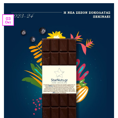
03
Οκτ