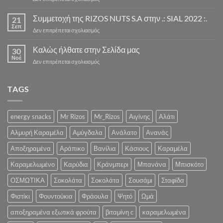
Η
ΝΕΑ
Συμμετοχή της RIZOS NUTS S.A στην .: SIAL 2022 :.
21
ΣΕΖΟΝ
Σεπ
στο
Δεν επιτρέπεται σχολιασμός
ΣΟΚΟΛΑΤΑΣ
Συμμετοχή
ΞΕΚΙΝΑΕΙ
της
Καλώς ήλθατε στην Σελίδα μας
ΣΥΝΤΟΜΑ
30
RIZOS
Νοέ
«Ένα
στο
Δεν επιτρέπεται σχολιασμός
NUTS
Λαχταριστό
Καλώς
S.A
Κρυμμένο
ήλθατε
στην
Χαρτί
στην
TAGS
.:
για
Σελίδα
SIAL
την
μας
2022
Υγεία
:.
energy snacks
Mr Rizos
Mr_Rizos
Αιγίνης
Αλάτι
και
την
Αλμυρή Καραμέλα
Αμύγδαλα
Ανάλατο
Ανανάς
Ψυχολογία
σας»
Αποξηραμένα
Αράπικο
Βανίλια
Κάσιους
Καραμέλα
Καραμελωμένο
Καρύδια
Κράνμπερι
Μπανάνα
Μπισκότο
ΟΣΜΩΤΙΚΑ
Σοκολάτα
Σοκολάτα
Σουσάμι
Σταφίδα
Φιστίκι
Φουντούκια
Φράουλα
Ψητό
Ωμά
αποξηραμένα εξωτικά φρούτα
βιταμίνη c
καραμελωμένα