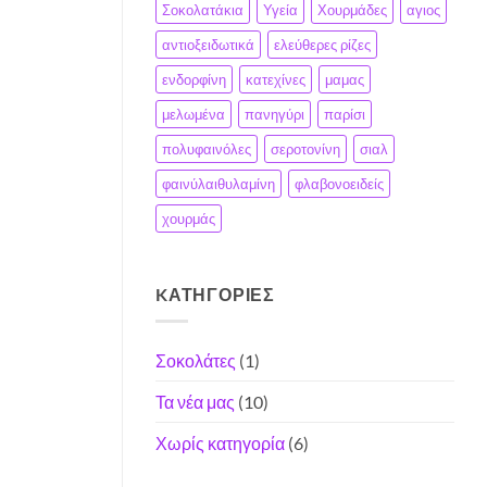
Σοκολατάκια
Υγεία
Χουρμάδες
αγιος
αντιοξειδωτικά
ελεύθερες ρίζες
ενδορφίνη
κατεχίνες
μαμας
μελωμένα
πανηγύρι
παρίσι
πολυφαινόλες
σεροτονίνη
σιαλ
φαινύλαιθυλαμίνη
φλαβονοειδείς
χουρμάς
KΑΤΗΓΟΡΊΕΣ
Σοκολάτες
(1)
Τα νέα μας
(10)
Χωρίς κατηγορία
(6)