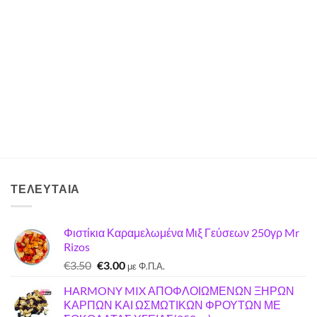
ΤΕΛΕΥΤΑΊΑ
Φιστίκια Καραμελωμένα Μιξ Γεύσεων 250γρ Mr
Rizos
Original
Η
€
3.50
€
3.00
με Φ.Π.Α.
price
τρέχουσα
HARMONY MIX ΑΠΟΦΛΟΙΩΜΕΝΩΝ ΞΗΡΩΝ
was:
τιμή
ΚΑΡΠΩΝ ΚΑΙ ΩΣΜΩΤΙΚΩΝ ΦΡΟΥΤΩΝ ΜΕ
€3.50.
είναι: