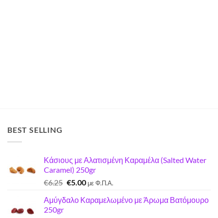
BEST SELLING
Κάσιους με Αλατισμένη Καραμέλα (Salted Water
Caramel) 250gr
Original
Η
€
6.25
€
5.00
με Φ.Π.Α.
price
τρέχουσα
Αμύγδαλο Καραμελωμένο με Άρωμα Βατόμουρο
was:
τιμή
250gr
€6.25.
είναι: