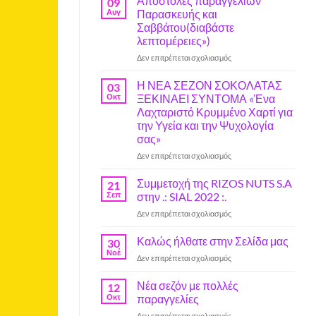
Αποστολές παραγγελιών
09
Αυγ
Παρασκευής και
Σαββάτου(διαβάστε
λεπτομέρειες»)
στο
Δεν επιτρέπεται σχολιασμός
Αποστολές
παραγγελιών
Η ΝΕΑ ΣΕΖΟΝ ΣΟΚΟΛΑΤΑΣ
03
Παρασκευής
Οκτ
ΞΕΚΙΝΑΕΙ ΣΥΝΤΟΜΑ «Ένα
και
Λαχταριστό Κρυμμένο Χαρτί για
Σαββάτου(διαβάστε
την Υγεία και την Ψυχολογία
λεπτομέρειες»)
σας»
στο
Δεν επιτρέπεται σχολιασμός
Η
ΝΕΑ
Συμμετοχή της RIZOS NUTS S.A
21
ΣΕΖΟΝ
Σεπ
στην .: SIAL 2022 :.
ΣΟΚΟΛΑΤΑΣ
στο
Δεν επιτρέπεται σχολιασμός
ΞΕΚΙΝΑΕΙ
Συμμετοχή
ΣΥΝΤΟΜΑ
της
Καλώς ήλθατε στην Σελίδα μας
«Ένα
30
RIZOS
Λαχταριστό
Νοέ
στο
Δεν επιτρέπεται σχολιασμός
NUTS
Κρυμμένο
Καλώς
S.A
Χαρτί
ήλθατε
Νέα σεζόν με πολλές
στην
12
για
στην
Οκτ
παραγγελίες
.:
την
Σελίδα
SIAL
Υγεία
στο
Δεν επιτρέπεται σχολιασμός