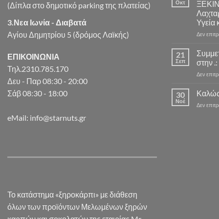
Οκτ
ΞΕΚΙ
(Δίπλα στο δημοτικό parking της πλατείας)
Λαχταρ
3.Νεα Ιωνία - Διαβατά
Υγεία 
Αγίου Δημητρίου 5 (δρόμος Λαϊκής)
Δεν επιτ
Συμμε
21
ΕΠΙΚΟΙΝΩΝΙΑ
Σεπ
στην .:
Τηλ.2310.785.170
Δεν επιτ
Δευ - Παρ 08:30 - 20:00
Καλώς
Σάβ 08:30 - 18:00
30
Νοέ
Δεν επιτ
eMail: info@starnuts.gr
Το κατάστημα «ξηροκάρπι» με διάθεση
όλων των προϊόντων Μελωμένων ξηρών
καρπών και σοκολατών της εταιρίας Mr