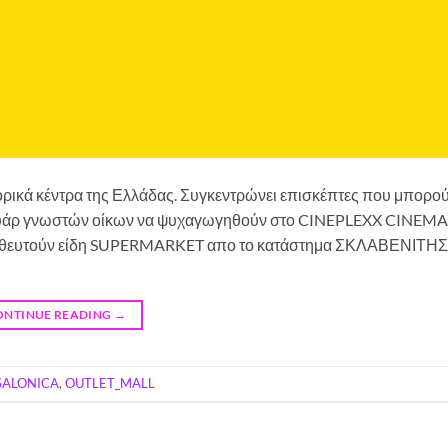
πορικά κέντρα της Ελλάδας. Συγκεντρώνει επισκέπτες που μπορο
σουάρ γνωστών οίκων να ψυχαγωγηθούν στο CINEPLEXX CINEMA 
ρομηθευτούν είδη SUPERMARKET απο το κατάστημα ΣΚΛΑΒΕΝΙΤΗΣ
ONTINUE READING
→
SALONICA
,
OUTLET_MALL