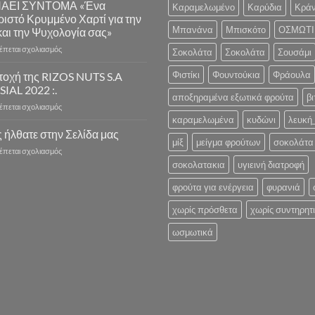
ΝΑΕΙ ΣΥΝΤΟΜΑ «Ένα
Καραμελωμένο
Καρύδια
Κράν
και
ιστό Κρυμμένο Χαρτί για την
Σαββάτου(διαβάστε
Μπανάνα
Μπισκότο
ΟΣΜΩΤΙ
και την Ψυχολογία σας»
λεπτομέρειες»)
στο
ρέπεται σχολιασμός
Σοκολάτα
Σοκολάτα
Σουσάμι
Η
ΝΕΑ
Φιστίκι
Φουντούκια
Φράουλα
τοχή της RIZOS NUTS S.A
ΣΕΖΟΝ
 SIAL 2022 :.
ΣΟΚΟΛΑΤΑΣ
αποξηραμένα εξωτικά φρούτα
βι
στο
ρέπεται σχολιασμός
ΞΕΚΙΝΑΕΙ
Συμμετοχή
καραμελωμένα
κυδώνι
λευκή
ΣΥΝΤΟΜΑ
της
 ήλθατε στην Σελίδα μας
«Ένα
μίξ
μείγμα φρούτων
σοκολάτα 
RIZOS
Λαχταριστό
στο
ρέπεται σχολιασμός
NUTS
Κρυμμένο
Καλώς
σοκολατακια
υγιεινή διατροφή
S.A
Χαρτί
ήλθατε
στην
για
στην
φρούτα για ενέργεια
φυρανιά
.:
την
Σελίδα
SIAL
Υγεία
χωρίς πρόσθετα
χωρίς συντηρητ
μας
2022
και
:.
την
ωσμωτικά
Ψυχολογία
σας»