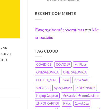
μας
2022
και
Νέα
:.
την
σεζόν
Ψυχολογία
με
RECENT COMMENTS
σας»
πολλές
παραγγελίες
Ένας σχολιαστής WordPress
στο
Νέα
ιστοσελίδα
ύν να
TAG CLOUD
και να
 στο
COVID-19
COVID19
Mr Rizos
ONESALONICA
ONE_SALONICA
OUTLET_MALL
paris
Rizos Nuts
sial 2022
Άγιος Μάμας
ΚΟΡΩΝΑΪΟΣ
Καραμελωμένα
Μελωμένα Θεσσαλονίκης
ΞΗΡΟΙ ΚΑΡΠΟΙ
Ρίζος
Σοκολάτα