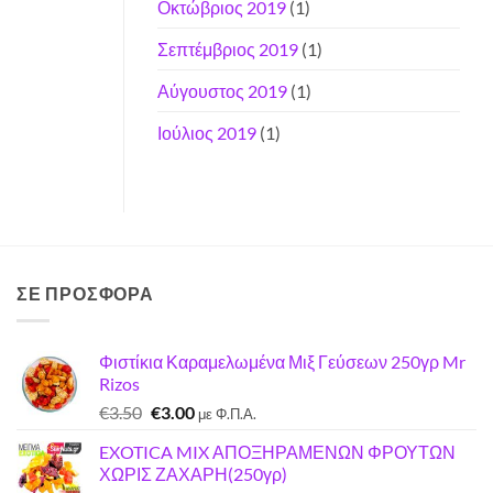
Οκτώβριος 2019
(1)
Σεπτέμβριος 2019
(1)
Αύγουστος 2019
(1)
Ιούλιος 2019
(1)
ΣΕ ΠΡΟΣΦΟΡΑ
Φιστίκια Καραμελωμένα Μιξ Γεύσεων 250γρ Mr
Rizos
Original
Η
€
3.50
€
3.00
με Φ.Π.Α.
price
τρέχουσα
EXOTICA MIX ΑΠΟΞΗΡΑΜΕΝΩΝ ΦΡΟΥΤΩΝ
was:
τιμή
ΧΩΡΙΣ ΖΑΧΑΡΗ(250γρ)
€3.50.
είναι: