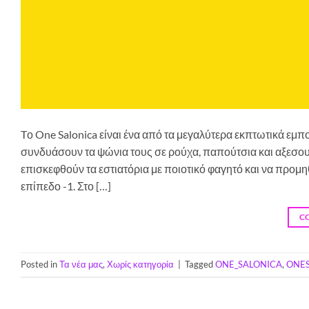
Tο One Salonica είναι ένα από τα μεγαλύτερα εκπτωτικά εμ
συνδυάσουν τα ψώνια τους σε ρούχα, παπούτσια και αξε
επισκεφθούν τα εστιατόρια με ποιοτικό φαγητό και να π
επίπεδο -1. Στο […]
C
Posted in
Τα νέα μας
,
Χωρίς κατηγορία
|
Tagged
ONE_SALONICA
,
ONE