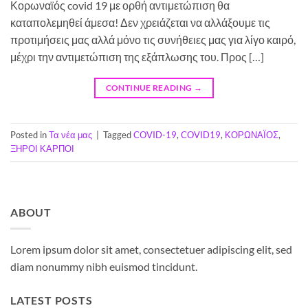
Κορωναϊός covid 19 με ορθή αντιμετώπιση θα
καταπολεμηθεί άμεσα! Δεν χρειάζεται να αλλάξουμε τις
προτιμήσεις μας αλλά μόνο τις συνήθειες μας για λίγο καιρό,
μέχρι την αντιμετώπιση της εξάπλωσης του. Προς […]
CONTINUE READING
→
Posted in
Τα νέα μας
|
Tagged
COVID-19
,
COVID19
,
ΚΟΡΩΝΑΪΟΣ
,
ΞΗΡΟΙ ΚΑΡΠΟΙ
ABOUT
Lorem ipsum dolor sit amet, consectetuer adipiscing elit, sed
diam nonummy nibh euismod tincidunt.
LATEST POSTS