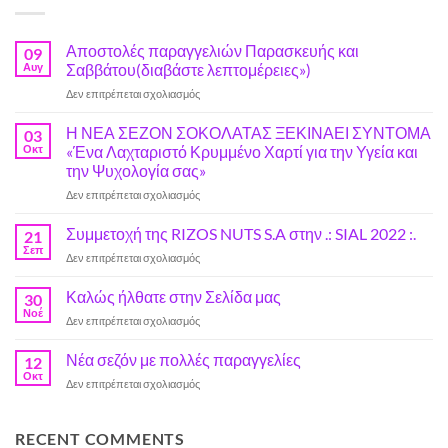
Αποστολές παραγγελιών Παρασκευής και
09
Αυγ
Σαββάτου(διαβάστε λεπτομέρειες»)
στο
Δεν επιτρέπεται σχολιασμός
Αποστολές
παραγγελιών
Η ΝΕΑ ΣΕΖΟΝ ΣΟΚΟΛΑΤΑΣ ΞΕΚΙΝΑΕΙ ΣΥΝΤΟΜΑ
03
Παρασκευής
Οκτ
«Ένα Λαχταριστό Κρυμμένο Χαρτί για την Υγεία και
και
την Ψυχολογία σας»
Σαββάτου(διαβάστε
στο
Δεν επιτρέπεται σχολιασμός
λεπτομέρειες»)
Η
ΝΕΑ
Συμμετοχή της RIZOS NUTS S.A στην .: SIAL 2022 :.
21
ΣΕΖΟΝ
Σεπ
στο
Δεν επιτρέπεται σχολιασμός
ΣΟΚΟΛΑΤΑΣ
Συμμετοχή
ΞΕΚΙΝΑΕΙ
της
Καλώς ήλθατε στην Σελίδα μας
ΣΥΝΤΟΜΑ
30
RIZOS
Νοέ
«Ένα
στο
Δεν επιτρέπεται σχολιασμός
NUTS
Λαχταριστό
Καλώς
S.A
Κρυμμένο
ήλθατε
Νέα σεζόν με πολλές παραγγελίες
στην
12
Χαρτί
στην
Οκτ
.:
για
στο
Δεν επιτρέπεται σχολιασμός
Σελίδα
SIAL
την
Νέα
μας
2022
Υγεία
σεζόν
:.
και
με
RECENT COMMENTS