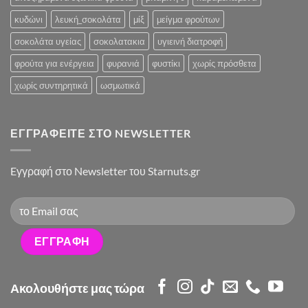
κυδώνι
λευκή_σοκολάτα
μίξ
μείγμα φρούτων
σοκολάτα υγείας
σοκολατακια
υγιεινή διατροφή
φρούτα για ενέργεια
φυρανιά
φυστίκι
χωρίς πρόσθετα
χωρίς συντηρητικά
ωσμωτικά
ΕΓΓΡΑΦΕΊΤΕ ΣΤΟ NEWSLETTER
Eγγραφή στο Newsletter του Starnuts.gr
Ακολουθήστε μας τώρα