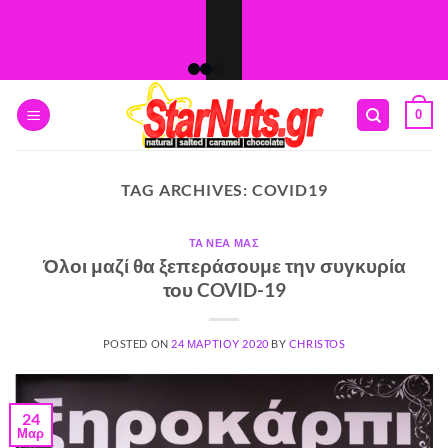
Skip
to
content
0
TAG ARCHIVES:
COVID19
ΤΑ ΝΈΑ ΜΑΣ
Όλοι μαζί θα ξεπεράσουμε την συγκυρία
του COVID-19
POSTED ON
24 ΜΑΡΤΊΟΥ 2020
BY
CHRISTOS
24
Μαρ