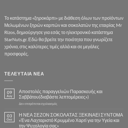
Το κατάστημα «ξηροκάρπι» με διάθεση όλων των προϊόντων
Μελωμένων ξηρών καρπών και σοκολατών της εταιρίας Mr
Rizos, δημιούργησε για εσάς το ηλεκτρονικό κατάστημα
StarNuts.gr. Εδώ θα βρείτε την ποιότητα που γνωρίζετε
χρόνια, στις καλύτερες τιμές αλλά και σε μεγάλες
προσφορές.
ΤΕΛΕΥΤΑΊΑ ΝΈΑ
Αποστολές παραγγελιών Παρασκευής και
09
Αυγ
Σαββάτου(διαβάστε λεπτομέρειες»)
στο
Δεν επιτρέπεται σχολιασμός
Αποστολές
παραγγελιών
Η ΝΕΑ ΣΕΖΟΝ ΣΟΚΟΛΑΤΑΣ ΞΕΚΙΝΑΕΙ ΣΥΝΤΟΜΑ
03
Παρασκευής
Οκτ
«Ένα Λαχταριστό Κρυμμένο Χαρτί για την Υγεία και
και
την Ψυχολογία σας»
Σαββάτου(διαβάστε