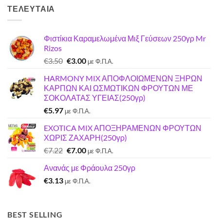
ΤΕΛΕΥΤΑΊΑ
Φιστίκια Καραμελωμένα Μιξ Γεύσεων 250γρ Mr
Rizos
Original
Η
€
3.50
€
3.00
με Φ.Π.Α.
price
τρέχουσα
HARMONY MIX ΑΠΟΦΛΟΙΩΜΕΝΩΝ ΞΗΡΩΝ
was:
τιμή
ΚΑΡΠΩΝ ΚΑΙ ΩΣΜΩΤΙΚΩΝ ΦΡΟΥΤΩΝ ΜΕ
€3.50.
είναι:
ΣΟΚΟΛΑΤΑΣ ΥΓΕΙΑΣ(250γρ)
€3.00.
€
5.97
με Φ.Π.Α.
EXOTICA MIX ΑΠΟΞΗΡΑΜΕΝΩΝ ΦΡΟΥΤΩΝ
ΧΩΡΙΣ ΖΑΧΑΡΗ(250γρ)
Original
Η
€
7.22
€
7.00
με Φ.Π.Α.
price
τρέχουσα
Ανανάς με Φράουλα 250γρ
was:
τιμή
€
3.13
€7.22.
είναι:
με Φ.Π.Α.
€7.00.
BEST SELLING