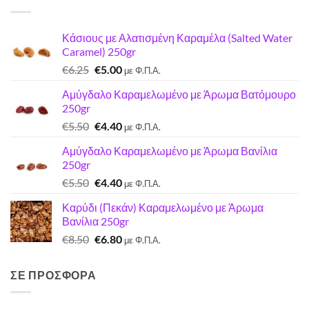
Κάσιους με Αλατισμένη Καραμέλα (Salted Water
Caramel) 250gr
Original
Η
€
6.25
€
5.00
με Φ.Π.Α.
price
τρέχουσα
Αμύγδαλο Καραμελωμένο με Άρωμα Βατόμουρο
was:
τιμή
250gr
€6.25.
είναι:
Original
Η
€
5.50
€
4.40
€5.00.
με Φ.Π.Α.
price
τρέχουσα
Αμύγδαλο Καραμελωμένο με Άρωμα Βανίλια
was:
τιμή
250gr
€5.50.
είναι:
Original
Η
€
5.50
€
4.40
€4.40.
με Φ.Π.Α.
price
τρέχουσα
Καρύδι (Πεκάν) Καραμελωμένο με Άρωμα
was:
τιμή
Βανίλια 250gr
€5.50.
είναι:
Original
Η
€
8.50
€
6.80
€4.40.
με Φ.Π.Α.
price
τρέχουσα
was:
τιμή
ΣΕ ΠΡΟΣΦΟΡΑ
€8.50.
είναι:
€6.80.