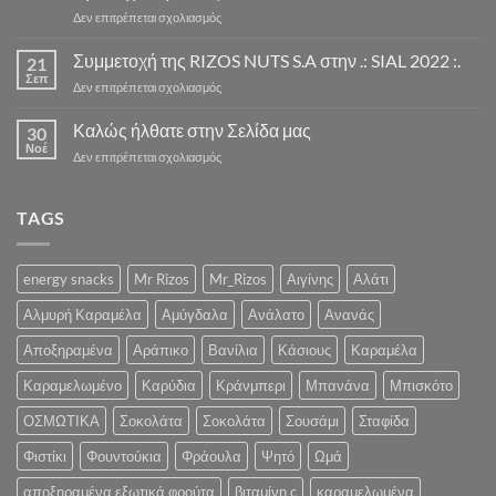
στο
Δεν επιτρέπεται σχολιασμός
λεπτομέρειες»)
Η
ΝΕΑ
Συμμετοχή της RIZOS NUTS S.A στην .: SIAL 2022 :.
21
ΣΕΖΟΝ
Σεπ
στο
Δεν επιτρέπεται σχολιασμός
ΣΟΚΟΛΑΤΑΣ
Συμμετοχή
ΞΕΚΙΝΑΕΙ
της
Καλώς ήλθατε στην Σελίδα μας
ΣΥΝΤΟΜΑ
30
RIZOS
Νοέ
«Ένα
στο
Δεν επιτρέπεται σχολιασμός
NUTS
Λαχταριστό
Καλώς
S.A
Κρυμμένο
ήλθατε
στην
Χαρτί
στην
TAGS
.:
για
Σελίδα
SIAL
την
μας
2022
Υγεία
:.
energy snacks
Mr Rizos
Mr_Rizos
Αιγίνης
Αλάτι
και
την
Αλμυρή Καραμέλα
Αμύγδαλα
Ανάλατο
Ανανάς
Ψυχολογία
σας»
Αποξηραμένα
Αράπικο
Βανίλια
Κάσιους
Καραμέλα
Καραμελωμένο
Καρύδια
Κράνμπερι
Μπανάνα
Μπισκότο
ΟΣΜΩΤΙΚΑ
Σοκολάτα
Σοκολάτα
Σουσάμι
Σταφίδα
Φιστίκι
Φουντούκια
Φράουλα
Ψητό
Ωμά
αποξηραμένα εξωτικά φρούτα
βιταμίνη c
καραμελωμένα