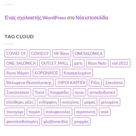
την
πολλές
Ψυχολογία
παραγγελίες
σας»
Ένας σχολιαστής WordPress
στο
Νέα ιστοσελίδα
TAG CLOUD
COVID-19
COVID19
Mr Rizos
ONESALONICA
ONE_SALONICA
OUTLET_MALL
paris
Rizos Nuts
sial 2022
Άγιος Μάμας
ΚΟΡΩΝΑΪΟΣ
Καραμελωμένα
Μελωμένα Θεσσαλονίκης
ΞΗΡΟΙ ΚΑΡΠΟΙ
Ρίζος
Σοκολάτα
Σοκολατάκια
Υγεία
Χουρμάδες
αγιος
αντιοξειδωτικά
ελεύθερες ρίζες
ενδορφίνη
κατεχίνες
μαμας
μελωμένα
πανηγύρι
παρίσι
πολυφαινόλες
σεροτονίνη
σιαλ
φαινύλαιθυλαμίνη
φλαβονοειδείς
χουρμάς