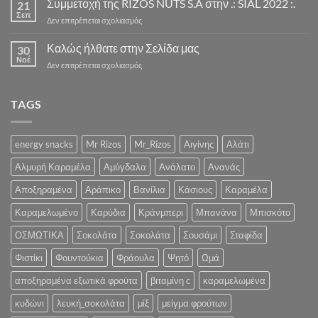
Συμμετοχή της RIZOS NUTS S.A στην .: SIAL 2022 :.
21
ΣΕΖΟΝ
Σεπ
στο
Δεν επιτρέπεται σχολιασμός
ΣΟΚΟΛΑΤΑΣ
Συμμετοχή
ΞΕΚΙΝΑΕΙ
της
Καλώς ήλθατε στην Σελίδα μας
ΣΥΝΤΟΜΑ
30
RIZOS
Νοέ
«Ένα
στο
Δεν επιτρέπεται σχολιασμός
NUTS
Λαχταριστό
Καλώς
S.A
Κρυμμένο
ήλθατε
στην
Χαρτί
στην
TAGS
.:
για
Σελίδα
SIAL
την
μας
2022
Υγεία
:.
energy snacks
Mr Rizos
Mr_Rizos
Αιγίνης
Αλάτι
και
την
Αλμυρή Καραμέλα
Αμύγδαλα
Ανάλατο
Ανανάς
Ψυχολογία
σας»
Αποξηραμένα
Αράπικο
Βανίλια
Κάσιους
Καραμέλα
Καραμελωμένο
Καρύδια
Κράνμπερι
Μπανάνα
Μπισκότο
ΟΣΜΩΤΙΚΑ
Σοκολάτα
Σοκολάτα
Σουσάμι
Σταφίδα
Φιστίκι
Φουντούκια
Φράουλα
Ψητό
Ωμά
αποξηραμένα εξωτικά φρούτα
βιταμίνη c
καραμελωμένα
κυδώνι
λευκή_σοκολάτα
μίξ
μείγμα φρούτων