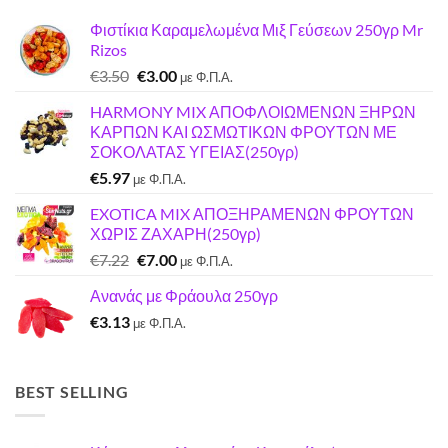
Φιστίκια Καραμελωμένα Μιξ Γεύσεων 250γρ Mr
Rizos
Original
Η
€
3.50
€
3.00
με Φ.Π.Α.
price
τρέχουσα
HARMONY MIX ΑΠΟΦΛΟΙΩΜΕΝΩΝ ΞΗΡΩΝ
was:
τιμή
ΚΑΡΠΩΝ ΚΑΙ ΩΣΜΩΤΙΚΩΝ ΦΡΟΥΤΩΝ ΜΕ
€3.50.
είναι:
ΣΟΚΟΛΑΤΑΣ ΥΓΕΙΑΣ(250γρ)
€3.00.
€
5.97
με Φ.Π.Α.
EXOTICA MIX ΑΠΟΞΗΡΑΜΕΝΩΝ ΦΡΟΥΤΩΝ
ΧΩΡΙΣ ΖΑΧΑΡΗ(250γρ)
Original
Η
€
7.22
€
7.00
με Φ.Π.Α.
price
τρέχουσα
Ανανάς με Φράουλα 250γρ
was:
τιμή
€
3.13
€7.22.
είναι:
με Φ.Π.Α.
€7.00.
BEST SELLING