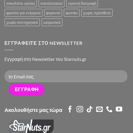
σοκολάτα υγείας
σοκολατακια
υγιεινή διατροφή
φρούτα για ενέργεια
φυρανιά
φυστίκι
χωρίς πρόσθετα
χωρίς συντηρητικά
ωσμωτικά
ΕΓΓΡΑΦΕΊΤΕ ΣΤΟ NEWSLETTER
Eγγραφή στο Newsletter του Starnuts.gr
Ακολουθήστε μας τώρα