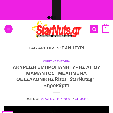
Skip
to
content
0
TAG ARCHIVES:
ΠΑΝΗΓΎΡΙ
ΧΩΡΊΣ ΚΑΤΗΓΟΡΊΑ
ΑΚΥΡΩΣΗ ΕΜΠΡΟΠΑΝΗΓΥΡΗΣ ΑΓΙΟΥ
ΜΑΜΑΝΤΟΣ | ΜΕΛΩΜΕΝΑ
ΘΕΣΣΑΛΟΝΙΚΗΣ Rizos | StarNuts.gr |
Ξηροκάρπι
POSTED ON
27 ΑΥΓΟΎΣΤΟΥ 2020
BY
CHRISTOS