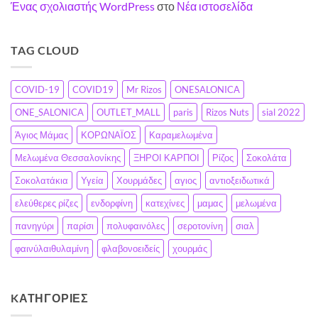
Ένας σχολιαστής WordPress
στο
Νέα ιστοσελίδα
TAG CLOUD
COVID-19
COVID19
Mr Rizos
ONESALONICA
ONE_SALONICA
OUTLET_MALL
paris
Rizos Nuts
sial 2022
Άγιος Μάμας
ΚΟΡΩΝΑΪΟΣ
Καραμελωμένα
Μελωμένα Θεσσαλονίκης
ΞΗΡΟΙ ΚΑΡΠΟΙ
Ρίζος
Σοκολάτα
Σοκολατάκια
Υγεία
Χουρμάδες
αγιος
αντιοξειδωτικά
ελεύθερες ρίζες
ενδορφίνη
κατεχίνες
μαμας
μελωμένα
πανηγύρι
παρίσι
πολυφαινόλες
σεροτονίνη
σιαλ
φαινύλαιθυλαμίνη
φλαβονοειδείς
χουρμάς
KΑΤΗΓΟΡΊΕΣ