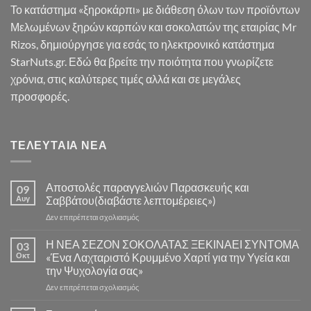
Το κατάστημα «ξηροκάρπι» με διάθεση όλων των προϊόντων
Μελωμένων ξηρών καρπών και σοκολατών της εταιρίας Mr
Rizos, δημιούργησε για εσάς το ηλεκτρονικό κατάστημα
StarNuts.gr. Εδώ θα βρείτε την ποιότητα που γνωρίζετε
χρόνια, στις καλύτερες τιμές αλλά και σε μεγάλες
προσφορές.
ΤΕΛΕΥΤΑΊΑ ΝΈΑ
Αποστολές παραγγελιών Παρασκευής και
09
Αυγ
Σαββάτου(διαβάστε λεπτομέρειες»)
στο
Δεν επιτρέπεται σχολιασμός
Αποστολές
παραγγελιών
Η ΝΕΑ ΣΕΖΟΝ ΣΟΚΟΛΑΤΑΣ ΞΕΚΙΝΑΕΙ ΣΥΝΤΟΜΑ
03
Παρασκευής
Οκτ
«Ένα Λαχταριστό Κρυμμένο Χαρτί για την Υγεία και
και
την Ψυχολογία σας»
Σαββάτου(διαβάστε
στο
Δεν επιτρέπεται σχολιασμός
λεπτομέρειες»)
Η
ΝΕΑ