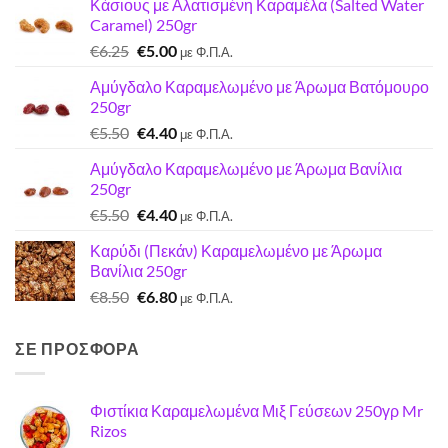
Κάσιους με Αλατισμένη Καραμέλα (Salted Water
Caramel) 250gr
Original
Η
€
6.25
€
5.00
με Φ.Π.Α.
price
τρέχουσα
Αμύγδαλο Καραμελωμένο με Άρωμα Βατόμουρο
was:
τιμή
250gr
€6.25.
είναι:
Original
Η
€
5.50
€
4.40
€5.00.
με Φ.Π.Α.
price
τρέχουσα
Αμύγδαλο Καραμελωμένο με Άρωμα Βανίλια
was:
τιμή
250gr
€5.50.
είναι:
Original
Η
€
5.50
€
4.40
€4.40.
με Φ.Π.Α.
price
τρέχουσα
Καρύδι (Πεκάν) Καραμελωμένο με Άρωμα
was:
τιμή
Βανίλια 250gr
€5.50.
είναι:
Original
Η
€
8.50
€
6.80
€4.40.
με Φ.Π.Α.
price
τρέχουσα
was:
τιμή
ΣΕ ΠΡΟΣΦΟΡΑ
€8.50.
είναι:
€6.80.
Φιστίκια Καραμελωμένα Μιξ Γεύσεων 250γρ Mr
Rizos