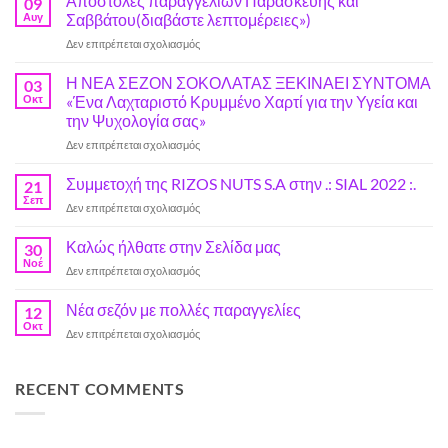
Αποστολές παραγγελιών Παρασκευής και
09
Αυγ
Σαββάτου(διαβάστε λεπτομέρειες»)
στο
Δεν επιτρέπεται σχολιασμός
Αποστολές
παραγγελιών
Η ΝΕΑ ΣΕΖΟΝ ΣΟΚΟΛΑΤΑΣ ΞΕΚΙΝΑΕΙ ΣΥΝΤΟΜΑ
03
Παρασκευής
Οκτ
«Ένα Λαχταριστό Κρυμμένο Χαρτί για την Υγεία και
και
την Ψυχολογία σας»
Σαββάτου(διαβάστε
στο
Δεν επιτρέπεται σχολιασμός
λεπτομέρειες»)
Η
ΝΕΑ
Συμμετοχή της RIZOS NUTS S.A στην .: SIAL 2022 :.
21
ΣΕΖΟΝ
Σεπ
στο
Δεν επιτρέπεται σχολιασμός
ΣΟΚΟΛΑΤΑΣ
Συμμετοχή
ΞΕΚΙΝΑΕΙ
της
Καλώς ήλθατε στην Σελίδα μας
ΣΥΝΤΟΜΑ
30
RIZOS
Νοέ
«Ένα
στο
Δεν επιτρέπεται σχολιασμός
NUTS
Λαχταριστό
Καλώς
S.A
Κρυμμένο
ήλθατε
Νέα σεζόν με πολλές παραγγελίες
στην
12
Χαρτί
στην
Οκτ
.:
για
στο
Δεν επιτρέπεται σχολιασμός
Σελίδα
SIAL
την
Νέα
μας
2022
Υγεία
σεζόν
:.
και
με
RECENT COMMENTS
την
πολλές
Ψυχολογία
παραγγελίες
σας»