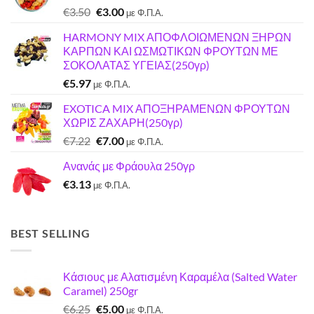
Original
Η
€
3.50
€
3.00
με Φ.Π.Α.
price
τρέχουσα
HARMONY MIX ΑΠΟΦΛΟΙΩΜΕΝΩΝ ΞΗΡΩΝ
was:
τιμή
ΚΑΡΠΩΝ ΚΑΙ ΩΣΜΩΤΙΚΩΝ ΦΡΟΥΤΩΝ ΜΕ
€3.50.
είναι:
ΣΟΚΟΛΑΤΑΣ ΥΓΕΙΑΣ(250γρ)
€3.00.
€
5.97
με Φ.Π.Α.
EXOTICA MIX ΑΠΟΞΗΡΑΜΕΝΩΝ ΦΡΟΥΤΩΝ
ΧΩΡΙΣ ΖΑΧΑΡΗ(250γρ)
Original
Η
€
7.22
€
7.00
με Φ.Π.Α.
price
τρέχουσα
Ανανάς με Φράουλα 250γρ
was:
τιμή
€
3.13
€7.22.
είναι:
με Φ.Π.Α.
€7.00.
BEST SELLING
Κάσιους με Αλατισμένη Καραμέλα (Salted Water
Caramel) 250gr
Original
Η
€
6.25
€
5.00
με Φ.Π.Α.