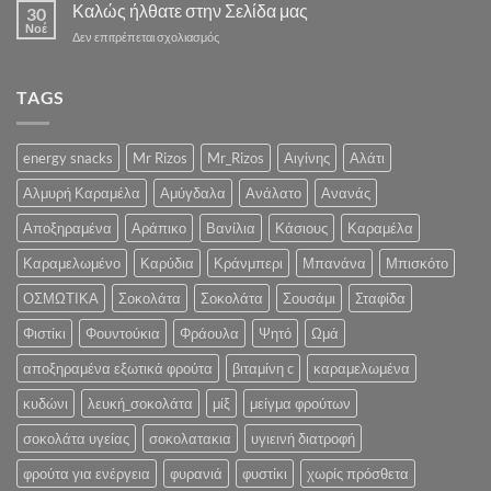
της
Καλώς ήλθατε στην Σελίδα μας
ΣΥΝΤΟΜΑ
30
RIZOS
Νοέ
«Ένα
στο
Δεν επιτρέπεται σχολιασμός
NUTS
Λαχταριστό
Καλώς
S.A
Κρυμμένο
ήλθατε
στην
Χαρτί
στην
TAGS
.:
για
Σελίδα
SIAL
την
μας
2022
Υγεία
:.
energy snacks
Mr Rizos
Mr_Rizos
Αιγίνης
Αλάτι
και
την
Αλμυρή Καραμέλα
Αμύγδαλα
Ανάλατο
Ανανάς
Ψυχολογία
σας»
Αποξηραμένα
Αράπικο
Βανίλια
Κάσιους
Καραμέλα
Καραμελωμένο
Καρύδια
Κράνμπερι
Μπανάνα
Μπισκότο
ΟΣΜΩΤΙΚΑ
Σοκολάτα
Σοκολάτα
Σουσάμι
Σταφίδα
Φιστίκι
Φουντούκια
Φράουλα
Ψητό
Ωμά
αποξηραμένα εξωτικά φρούτα
βιταμίνη c
καραμελωμένα
κυδώνι
λευκή_σοκολάτα
μίξ
μείγμα φρούτων
σοκολάτα υγείας
σοκολατακια
υγιεινή διατροφή
φρούτα για ενέργεια
φυρανιά
φυστίκι
χωρίς πρόσθετα