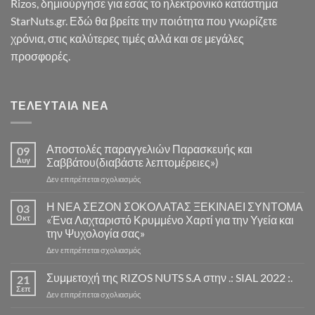
Rizos, δημιούργησε για εσάς το ηλεκτρονικό κατάστημα
StarNuts.gr. Εδώ θα βρείτε την ποιότητα που γνωρίζετε
χρόνια, στις καλύτερες τιμές αλλά και σε μεγάλες
προσφορές.
ΤΕΛΕΥΤΑΊΑ ΝΈΑ
Αποστολές παραγγελιών Παρασκευής και
09
Αυγ
Σαββάτου(διαβάστε λεπτομέρειες»)
στο
Δεν επιτρέπεται σχολιασμός
Αποστολές
παραγγελιών
Η ΝΕΑ ΣΕΖΟΝ ΣΟΚΟΛΑΤΑΣ ΞΕΚΙΝΑΕΙ ΣΥΝΤΟΜΑ
03
Παρασκευής
Οκτ
«Ένα Λαχταριστό Κρυμμένο Χαρτί για την Υγεία και
και
την Ψυχολογία σας»
Σαββάτου(διαβάστε
στο
Δεν επιτρέπεται σχολιασμός
λεπτομέρειες»)
Η
ΝΕΑ
Συμμετοχή της RIZOS NUTS S.A στην .: SIAL 2022 :.
21
ΣΕΖΟΝ
Σεπ
στο
Δεν επιτρέπεται σχολιασμός
ΣΟΚΟΛΑΤΑΣ
Συμμετοχή
ΞΕΚΙΝΑΕΙ