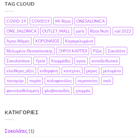
TAG CLOUD
COVID-19
COVID19
Mr Rizos
ONESALONICA
ONE_SALONICA
OUTLET_MALL
paris
Rizos Nuts
sial 2022
Άγιος Μάμας
ΚΟΡΩΝΑΪΟΣ
Καραμελωμένα
Μελωμένα Θεσσαλονίκης
ΞΗΡΟΙ ΚΑΡΠΟΙ
Ρίζος
Σοκολάτα
Σοκολατάκια
Υγεία
Χουρμάδες
αγιος
αντιοξειδωτικά
ελεύθερες ρίζες
ενδορφίνη
κατεχίνες
μαμας
μελωμένα
πανηγύρι
παρίσι
πολυφαινόλες
σεροτονίνη
σιαλ
φαινύλαιθυλαμίνη
φλαβονοειδείς
χουρμάς
KΑΤΗΓΟΡΊΕΣ
Σοκολάτες
(1)